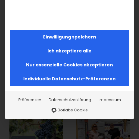
Bischof Serovpé Isakhanyan
Primas der Diözese der Armenischen Kirche
in Deutschland
Einwilligung speichern
Ich akzeptiere alle
Teilen Sie diesen Artikel!
Nur essenzielle Cookies akzeptieren
Facebook
X
LinkedIn
WhatsApp
Telegram
Pinterest
Vk
E-
Mail
Individuelle Datenschutz-Präferenzen
Präferenzen
Datenschutzerklärung
Impressum
Ähnliche Beiträge
Borlabs Cookie