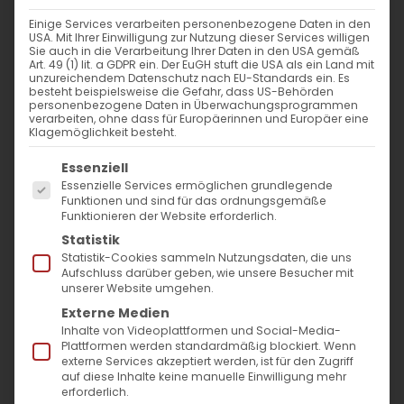
Einige Services verarbeiten personenbezogene Daten in den
Trauer um Erzbischof Karekin
USA. Mit Ihrer Einwilligung zur Nutzung dieser Services willigen
Sie auch in die Verarbeitung Ihrer Daten in den USA gemäß
Bekdjian
Art. 49 (1) lit. a GDPR ein. Der EuGH stuft die USA als ein Land mit
unzureichendem Datenschutz nach EU-Standards ein. Es
besteht beispielsweise die Gefahr, dass US-Behörden
„Ich habe den guten Kampf gekämpft, ich
personenbezogene Daten in Überwachungsprogrammen
verarbeiten, ohne dass für Europäerinnen und Europäer eine
habe den Lauf vollendet, ich habe den
Klagemöglichkeit besteht.
Glauben bewahrt. Nun liegt für mich bereit
Es folgt eine Liste der Service-Gruppen, für die
Essenziell
der Kranz der Gerechtigkeit, den der Herr,
Essenzielle Services ermöglichen grundlegende
Funktionen und sind für das ordnungsgemäße
der gerechte Richter, mir an jenem Tag
Funktionieren der Website erforderlich.
geben wird“.
2. Timotheus 4,7-8
Statistik
Statistik-Cookies sammeln Nutzungsdaten, die uns
Mit tiefer Trauer, jedoch erfüllt von der
Aufschluss darüber geben, wie unsere Besucher mit
unserer Website umgehen.
Hoffnung auf die Auferstehung, teilen wir
Externe Medien
Ihnen mit, dass unser geliebter Altprimas, S.
Inhalte von Videoplattformen und Social-Media-
Em. Erzbischof Karekin Bekdjian, im Alter von
Plattformen werden standardmäßig blockiert. Wenn
externe Services akzeptiert werden, ist für den Zugriff
82 Jahren in den Frieden des Herrn
auf diese Inhalte keine manuelle Einwilligung mehr
erforderlich.
heimgegangen ist. Er entschlief heute, am