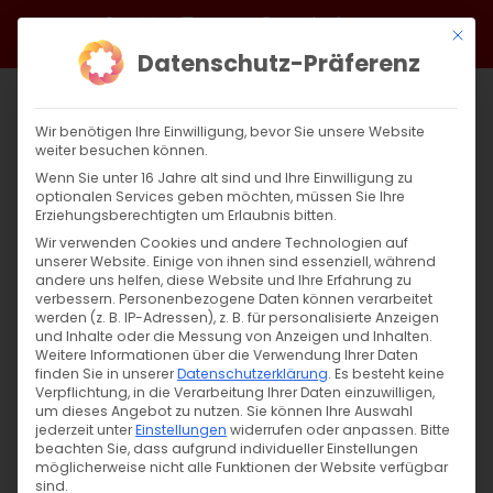
Zum
Facebook
X
Instagram
YouTube
Spotify
Telegram
LinkedIn
SoundCloud
Mit di
Inhalt
Datenschutz-Präferenz
springen
Wir benötigen Ihre Einwilligung, bevor Sie unsere Website
weiter besuchen können.
Wenn Sie unter 16 Jahre alt sind und Ihre Einwilligung zu
optionalen Services geben möchten, müssen Sie Ihre
Erziehungsberechtigten um Erlaubnis bitten.
Wir verwenden Cookies und andere Technologien auf
unserer Website. Einige von ihnen sind essenziell, während
andere uns helfen, diese Website und Ihre Erfahrung zu
Zurück
Vor
verbessern.
Personenbezogene Daten können verarbeitet
werden (z. B. IP-Adressen), z. B. für personalisierte Anzeigen
und Inhalte oder die Messung von Anzeigen und Inhalten.
Weitere Informationen über die Verwendung Ihrer Daten
finden Sie in unserer
Datenschutzerklärung
.
Es besteht keine
Trauer um Erzbischof Karekin Bekdjian
Verpflichtung, in die Verarbeitung Ihrer Daten einzuwilligen,
um dieses Angebot zu nutzen.
Sie können Ihre Auswahl
21. November 2024
jederzeit unter
Einstellungen
|
Aktuell
widerrufen oder anpassen.
,
Allgemein
,
Diözese
Bitte
beachten Sie, dass aufgrund individueller Einstellungen
möglicherweise nicht alle Funktionen der Website verfügbar
sind.