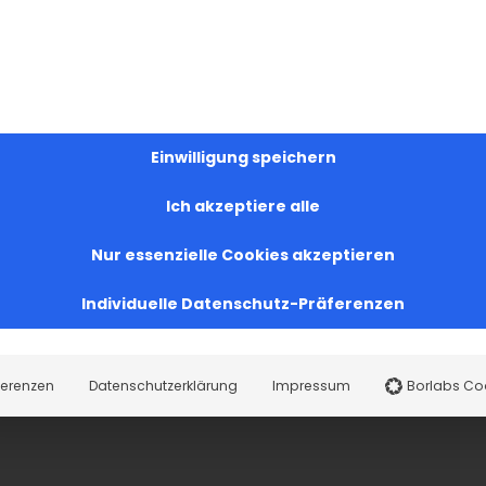
st.
Einwilligung speichern
Ich akzeptiere alle
Nur essenzielle Cookies akzeptieren
Individuelle Datenschutz-Präferenzen
ferenzen
Datenschutzerklärung
Impressum
Borlabs Co