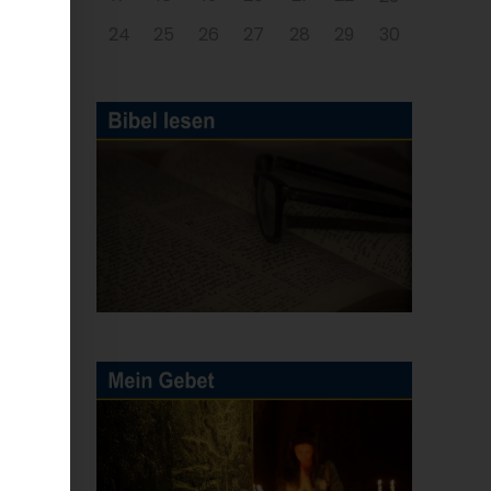
24
25
26
27
28
29
30
n
h
.