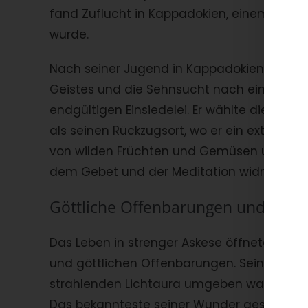
fand Zuflucht in Kappadokien, einem Zentr
wurde.
Nach seiner Jugend in Kappadokien zog es 
Geistes und die Sehnsucht nach einem tiefe
endgültigen Einsiedelei. Er wählte die ab
als seinen Rückzugsort, wo er ein extremes
von wilden Früchten und Gemüsen und trug
dem Gebet und der Meditation widmete.
Göttliche Offenbarungen und Wund
Das Leben in strenger Askese öffnete dem Hl
und göttlichen Offenbarungen. Sein intensi
strahlenden Lichtaura umgeben war, die viel
Das bekannteste seiner Wunder geschah am