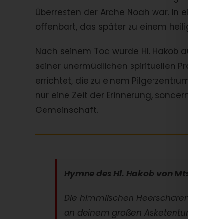
Überresten der Arche Noah war. In einer göt
offenbart, das später zu einem heiligen Rel
Nach seinem Tod wurde Hl. Hakob aufgrund 
seiner unermüdlichen spirituellen Praxis h
errichtet, die zu einem Pilgerzentrum wurde
nur eine Zeit der Erinnerung, sondern auch
Gemeinschaft.
Hymne des Hl. Hakob von Mtsbin (GK, 
Die himmlischen Heerscharen haben 
an deinem großen Asketentum,