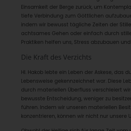
Einsamkeit der Berge zurück, um Kontemplat
tiefe Verbindung zum Göttlichen aufzubaue
indem wir bewusst tägliche Zeiten der Still
achtsames Gehen oder einfach durch still
Praktiken helfen uns, Stress abzubauen und
Die Kraft des Verzichts
Hl. Hakob lebte ein Leben der Askese, das d
Lebensweise gekennzeichnet war. Diese Lebe
durch materiellen Überfluss verschleiert w
bewusste Entscheidung, weniger zu besitze
führen. Indem wir unseren materiellen Besi
konzentrieren, können wir nicht nur unsere
Obwohl der Heilige sich für lange Zeit vom w