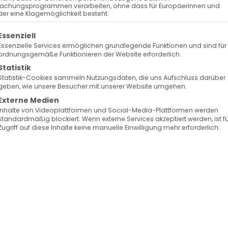
Hl. Hakob von Mtsbin
achungsprogrammen verarbeiten, ohne dass für Europäerinnen und
er eine Klagemöglichkeit besteht.
d Askese
olgt eine Liste der Service-Gruppen, für die eine Ein
Essenziell
Essenzielle Services ermöglichen grundlegende Funktionen und sind für
ordnungsgemäße Funktionieren der Website erforderlich.
Apostolischen Kirche nimmt der Heilige Patriarch
Statistik
 Հայրապետ), eine besondere Stellung ein. Sein
Statistik-Cookies sammeln Nutzungsdaten, die uns Aufschluss darüber
geben, wie unsere Besucher mit unserer Website umgehen.
fer spiritueller Erleuchtung, bietet auch heute noch
Externe Medien
weit. An seinem Gedenktag, der Samstag vor dem 4.
Inhalte von Videoplattformen und Social-Media-Plattformen werden
standardmäßig blockiert. Wenn externe Services akzeptiert werden, ist f
hnlichen Taten und die spirituellen Lektionen, die e
Zugriff auf diese Inhalte keine manuelle Einwilligung mehr erforderlich.
rhunderts, die eng mit der frühchristlichen
l. Hakob früh in die Dramatik seines Zeitalters
 Hl. Gregor dem Erleuchter und Neffe von
chtung seiner Familie, ein traumatisches Ereignis, da
rch göttliche Fügung überlebte er die Massaker und