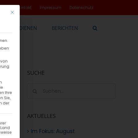
rvice
Kontakt
Impressum
Datenschutz
Mit diesem Button wird der Dialog geschlossen. Seine Funktionalität
EN
DIENEN
BERICHTEN
nnen.
geben
 von
hrung
SUCHE
n
Suche
ie
en Ihre
nach:
n Sie,
n der
AKTUELLES
hrer
n Land
Im Fokus: August
sweise