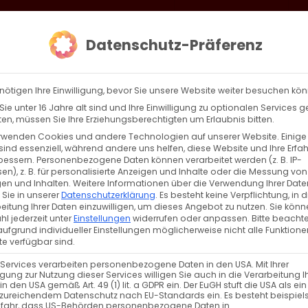
loud
AKTION HEIMAT SCHAFFEN!
Gottesdienste & Events
Se
Datenschutz-Präferenz
AGBW
WIR
BEKENN
nötigen Ihre Einwilligung, bevor Sie unsere Website weiter besuchen kö
ie unter 16 Jahre alt sind und Ihre Einwilligung zu optionalen Services 
n, müssen Sie Ihre Erziehungsberechtigten um Erlaubnis bitten.
rwenden Cookies und andere Technologien auf unserer Website. Einige
sind essenziell, während andere uns helfen, diese Website und Ihre Erfa
Zurück
Vor
bessern.
Personenbezogene Daten können verarbeitet werden (z. B. IP-
en), z. B. für personalisierte Anzeigen und Inhalte oder die Messung von
en und Inhalten.
Weitere Informationen über die Verwendung Ihrer Date
 Sie in unserer
Datenschutzerklärung
.
Es besteht keine Verpflichtung, in d
eitung Ihrer Daten einzuwilligen, um dieses Angebot zu nutzen.
Sie könn
n Mtsbin
l jederzeit unter
Einstellungen
widerrufen oder anpassen.
Bitte beachte
ufgrund individueller Einstellungen möglicherweise nicht alle Funktione
e verfügbar sind.
 Services verarbeiten personenbezogene Daten in den USA. Mit Ihrer
ligung zur Nutzung dieser Services willigen Sie auch in die Verarbeitung I
in den USA gemäß Art. 49 (1) lit. a GDPR ein. Der EuGH stuft die USA als ei
zureichendem Datenschutz nach EU-Standards ein. Es besteht beispiel
efahr, dass US-Behörden personenbezogene Daten in