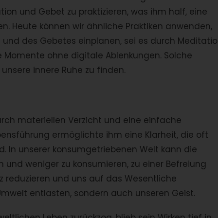
ion und Gebet zu praktizieren, was ihm half, eine
n. Heute können wir ähnliche Praktiken anwenden,
e und des Gebetes einplanen, sei es durch Meditatio
e Momente ohne digitale Ablenkungen. Solche
 unsere innere Ruhe zu finden.
urch materiellen Verzicht und eine einfache
nsführung ermöglichte ihm eine Klarheit, die oft
ird. In unserer konsumgetriebenen Welt kann die
n und weniger zu konsumieren, zu einer Befreiung
tz reduzieren und uns auf das Wesentliche
 Umwelt entlasten, sondern auch unseren Geist.
eltlichen Leben zurückzog, blieb sein Wirken tief in