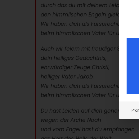
durch das du mit deinem Leib
den himmlischen Engeln gleich wurde
Wir haben dich als Fürsprecher
beim himmlischen Vater für uns.
Auch wir feiern mit freudiger Stimme
dein heiliges Gedächtnis,
ehrwürdiger Zeuge Christi,
heiliger Vater Jakob.
Wir haben dich als Fürsprecher
beim himmlischen Vater für uns.
Du hast Leiden auf dich genommen
Prä
wegen der Arche Noah
und vom Engel hast du empfangen
das Holz des Heils der Welt.