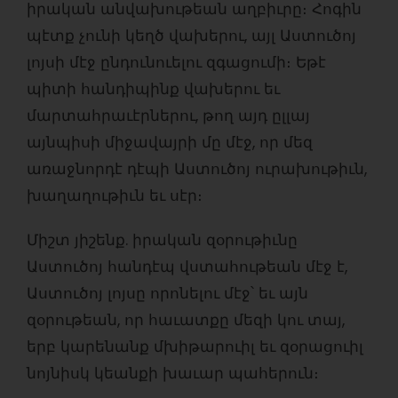
իրական անվախութեան աղբիւրը։ Հոգին
պէտք չունի կեղծ վախերու, այլ Աստուծոյ
լոյսի մէջ ընդունուելու զգացումի։ Եթէ
պիտի հանդիպինք վախերու եւ
մարտահրաւէրներու, թող այդ ըլլայ
այնպիսի միջավայրի մը մէջ, որ մեզ
առաջնորդէ դէպի Աստուծոյ ուրախութիւն,
խաղաղութիւն եւ սէր։
Միշտ յիշենք. իրական զօրութիւնը
Աստուծոյ հանդէպ վստահութեան մէջ է,
Աստուծոյ լոյսը որոնելու մէջ՝ եւ այն
զօրութեան, որ հաւատքը մեզի կու տայ,
երբ կարենանք մխիթարուիլ եւ զօրացուիլ
նոյնիսկ կեանքի խաւար պահերուն։