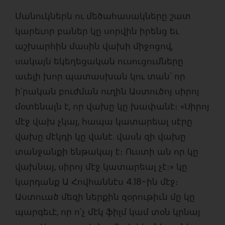
Մանուկներն ու մեծահասակները շատ
կարեւոր բաներ կը սորվին իրենց եւ
աշխարհին մասին վախի միջոցով,
սակայն եկեղեցական ուսուցումները
աւելի խոր պատասխան կու տան՝ որ
ի՛րական բուժման ուղին Աստուծոյ սիրոյ
մօտենալն է, որ վախը կը խափանէ։ «Սիրոյ
մէջ վախ չկայ, հապա կատարեալ սէրը
վախը մէկդի կը վանէ. վասն զի վախը
տանջանքի ենթակայ է։ Ուստի ան որ կը
վախնայ, սիրոյ մէջ կատարեալ չէ։» կը
կարդանք Ա Հովհաննէս 4.18-ին մէջ։
Աստուած մեզի ներքին զօրութիւն մը կը
պարգեւէ, որ ո՛չ մէկ ֆիլմ կամ տօն կրնայ