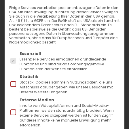
Einige Services verarbeiten personenbezogene Daten in den
USA. Mit Ihrer Einwilligung zur Nutzung dieser Services willigen
Sie auch in die Verarbeitung Ihrer Daten in den USA gemäß
Warum Menschen Angst und
Art. 49 (1) lit. a GDPR ein. Der EuGH stuft die USA als ein Land mit
unzureichendem Datenschutz nach EU-Standards ein. Es
Grusel suchen –
besteht beispielsweise die Gefahr, dass US-Behörden
personenbezogene Daten in Überwachungsprogrammen
und was die Seele wirklich
verarbeiten, ohne dass für Europäerinnen und Europäer eine
Klagemöglichkeit besteht.
braucht
Es folgt eine Liste der Service-Gruppen, für die
Essenziell
Halloween, Geisterbahnen, Horrorgeschichten
Essenzielle Services ermöglichen grundlegende
Funktionen und sind für das ordnungsgemäße
– viele Menschen, und besonders Kinder,
Funktionieren der Website erforderlich.
lieben es, sich zu gruseln. Doch was fasziniert
Statistik
uns am Horror? Welche Rolle spielt die Angst,
Statistik-Cookies sammeln Nutzungsdaten, die uns
Aufschluss darüber geben, wie unsere Besucher mit
und wie kann die Seele in diesem Kontext
unserer Website umgehen.
Externe Medien
Heilung und Trost finden? Die Armenische
Inhalte von Videoplattformen und Social-Media-
Apostolische Kirche bietet auf diese Fragen
Plattformen werden standardmäßig blockiert. Wenn
externe Services akzeptiert werden, ist für den Zugriff
eine tiefe, spirituelle Antwort und lädt uns ein,
auf diese Inhalte keine manuelle Einwilligung mehr
erforderlich.
die Grenze zwischen dem „Spiel mit dem