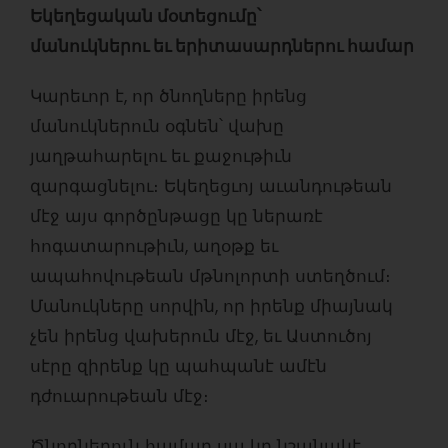
Եկեղեցական մօտեցումը՝
մանուկներու եւ երիտասարդներու համար
Կարեւոր է, որ ծնողները իրենց
մանուկներուն օգնեն՝ վախը
յաղթահարելու եւ քաջութիւն
զարգացնելու։ Եկեղեցւոյ աւանդութեան
մէջ այս գործընթացը կը ներառէ
հոգատարութիւն, աղօթք եւ
ապահովութեան մթնոլորտի ստեղծում։
Մանուկները սորվին, որ իրենք միայնակ
չեն իրենց վախերուն մէջ, եւ Աստուծոյ
սէրը զիրենք կը պահպանէ ամէն
դժուարութեան մէջ։
Ծնողներուն համար սա կը նշանակէ