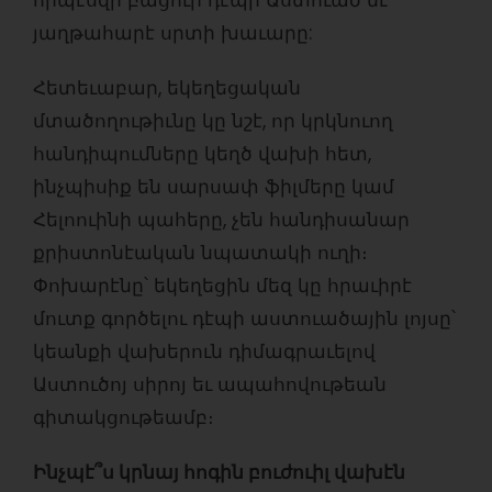
յաղթահարէ սրտի խաւարը:
Հետեւաբար, եկեղեցական
մտածողութիւնը կը նշէ, որ կրկնուող
հանդիպումները կեղծ վախի հետ,
ինչպիսիք են սարսափ ֆիլմերը կամ
Հելոուինի պահերը, չեն հանդիսանար
քրիստոնէական նպատակի ուղի։
Փոխարէնը՝ եկեղեցին մեզ կը հրաւիրէ
մուտք գործելու դէպի աստուածային լոյսը՝
կեանքի վախերուն դիմագրաւելով
Աստուծոյ սիրոյ եւ ապահովութեան
գիտակցութեամբ։
Ինչպէ՞ս կրնայ հոգին բուժուիլ վախէն