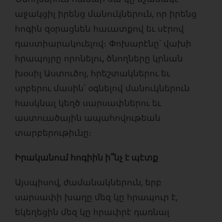
աջակցիլ իրենց մանուկներուն, որ իրենց
հոգին զօրացնեն հաւատքով եւ սէրով
դաստիարակուելով։ Փոխարէնը՝ վախի
հրապոյրը որոնելու, ծնողները կրնան
խօսիլ Աստուծոյ, հրեշտակներու եւ
սրբերու մասին՝ օգնելով մանուկներուն
հասկնալ կեղծ սարսափներու եւ
աստուածային ապահովութեան
տարբերութիւնը։
Իրականում հոգիին ի՞նչ է պէտք
Այսպիսով, ժամանակներուն, երբ
սարսափի խաղը մեզ կը հրապուր է,
եկեղեցին մեզ կը հրաւիրէ դառնալ