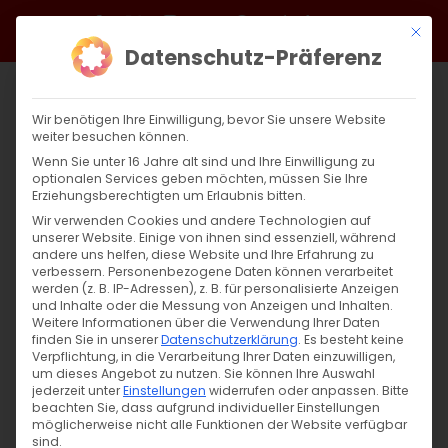
Zum
Facebook
X
Instagram
YouTube
Spotify
Telegram
LinkedIn
SoundCloud
Mit di
Inhalt
Datenschutz-Präferenz
springen
Wir benötigen Ihre Einwilligung, bevor Sie unsere Website
weiter besuchen können.
Wenn Sie unter 16 Jahre alt sind und Ihre Einwilligung zu
optionalen Services geben möchten, müssen Sie Ihre
Erziehungsberechtigten um Erlaubnis bitten.
Wir verwenden Cookies und andere Technologien auf
unserer Website. Einige von ihnen sind essenziell, während
andere uns helfen, diese Website und Ihre Erfahrung zu
Zurück
Vor
verbessern.
Personenbezogene Daten können verarbeitet
werden (z. B. IP-Adressen), z. B. für personalisierte Anzeigen
und Inhalte oder die Messung von Anzeigen und Inhalten.
Weitere Informationen über die Verwendung Ihrer Daten
finden Sie in unserer
Datenschutzerklärung
.
Es besteht keine
Warum Menschen Angst und Grusel
Verpflichtung, in die Verarbeitung Ihrer Daten einzuwilligen,
suchen
um dieses Angebot zu nutzen.
Sie können Ihre Auswahl
jederzeit unter
Einstellungen
widerrufen oder anpassen.
Bitte
beachten Sie, dass aufgrund individueller Einstellungen
1. November 2024
|
Abteilung Glaube
,
Allgemein
möglicherweise nicht alle Funktionen der Website verfügbar
sind.