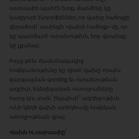
սարսափի պահէն ետք, մարմինը կը
կազդուրէ էնդորֆիններ, որ վախը հաճոյքի
վերածուի՝ այսինքն «վախի հաճոյք» մը, որ
կը պատճառէ ուրախութիւն, երբ վտանգը
կը չքանայ:
Բայց թէեւ ժամանակակից
հոգեբանութիւնը կը դիտէ վախը որպէս
զարգացման գործիք եւ ուրախութեան
աղբիւր, եկեղեցական ուսուցումները
հարց կու տան՝ ինչպիսի՞ ազդեցութիւն
ունի կեղծ վախի ստեղծումը հոգեկան
առողջութեան վրայ:
Վախն ու սարսափը՝