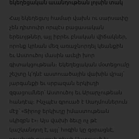
եկեղեցական աւանդութեան լոյսին տակ
Հայ եկեղեցւոյ համար վախն ու սարսափը
չեն դիտուիր որպէս բացասական
երեւոյթներ, այլ իբրեւ բնական վիճակներ,
որոնք կրնան մեզ առաջնորդել կեանքին
եւ Աստուծոյ մասին աւելի խոր
գիտակցութեան։ Եկեղեցական մօտեցումը
շեշտը կ’դնէ աստուածային վախին վրայ՝
յարգանքի եւ սրբազան երկիւղի
զգացումներ՝ Աստուծոյ եւ Արարչութեան
հանդէպ։ Ինչպէս գրուած է Սաղմոսներուն
մէջ՝ «Տիրոջ երկիւղը իմաստութեան
սկիզբն է»։ Այս վախի ձեւը ոչ թէ
կաշկանդող է, այլ՝ հոգին կը զօրացնէ,
որպէսզի բացուի դէպի Աստուած եւ