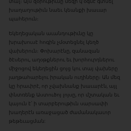
տալ։ Այս զօրութիւնը մեզի կ’օգնէ գտնել
խաղաղութիւն նաեւ կեանքի խաւար
պահերուն։
Եկեղեցական աւանդութիւնը կը
խրախուսէ հոգին չմօտեցնել կեղծ
վախերուն։ Փոխարէնը, զանազան
ծէսերու, աղօթքներու եւ խորհուրդներու
միջոցով եկեղեցին ցոյց կու տայ վախերը
յաղթահարելու իրական ուղիները։ Ան մեզ
կը հրաւիրէ, որ չվախնանք խաւարէն, այլ
փնտռենք Աստուծոյ լոյսը, որ մշտական եւ
կայուն է՝ ի տարբերութիւն սարսափի
խաղերէն առաջացած ժամանակաւոր
թեթեւացման: