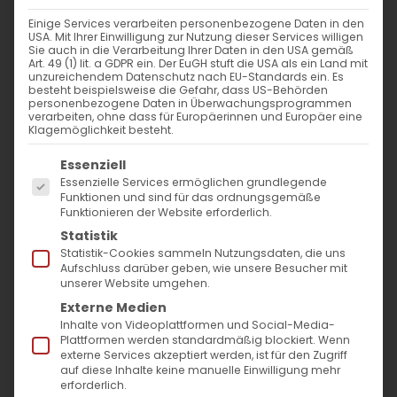
Einige Services verarbeiten personenbezogene Daten in den
Weltgebetstag 2024
USA. Mit Ihrer Einwilligung zur Nutzung dieser Services willigen
Sie auch in die Verarbeitung Ihrer Daten in den USA gemäß
Art. 49 (1) lit. a GDPR ein. Der EuGH stuft die USA als ein Land mit
Ein Hoffnungszeichen gegen
unzureichendem Datenschutz nach EU-Standards ein. Es
besteht beispielsweise die Gefahr, dass US-Behörden
Gewalt und Hass
personenbezogene Daten in Überwachungsprogrammen
verarbeiten, ohne dass für Europäerinnen und Europäer eine
Klagemöglichkeit besteht.
„… durch das Band des
Es folgt eine Liste der Service-Gruppen, für die
Essenziell
Friedens“
Essenzielle Services ermöglichen grundlegende
Funktionen und sind für das ordnungsgemäße
Funktionieren der Website erforderlich.
Der Weltgebetstag rückt näher – dieses
Statistik
Statistik-Cookies sammeln Nutzungsdaten, die uns
Jahr mit dem Fokus auf Palästina.
Aufschluss darüber geben, wie unsere Besucher mit
unserer Website umgehen.
Angesichts der aktuellen Ereignisse in dieser
Externe Medien
Region erhält dieser Tag eine noch größere
Inhalte von Videoplattformen und Social-Media-
Bedeutung. Wir haben die Möglichkeit,
Plattformen werden standardmäßig blockiert. Wenn
externe Services akzeptiert werden, ist für den Zugriff
gemeinsam mit über 150 Ländern weltweit
auf diese Inhalte keine manuelle Einwilligung mehr
erforderlich.
unsere Stimmen zu erheben und für den