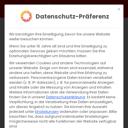
Zum
Facebook
X
Instagram
YouTube
Spotify
Telegram
LinkedIn
SoundCloud
Mit di
Inhalt
Datenschutz-Präferenz
springen
Wir benötigen Ihre Einwilligung, bevor Sie unsere Website
weiter besuchen können.
Wenn Sie unter 16 Jahre alt sind und Ihre Einwilligung zu
optionalen Services geben möchten, müssen Sie Ihre
Erziehungsberechtigten um Erlaubnis bitten.
Wir verwenden Cookies und andere Technologien auf
unserer Website. Einige von ihnen sind essenziell, während
andere uns helfen, diese Website und Ihre Erfahrung zu
Zurück
Vor
verbessern.
Personenbezogene Daten können verarbeitet
werden (z. B. IP-Adressen), z. B. für personalisierte Anzeigen
und Inhalte oder die Messung von Anzeigen und Inhalten.
Weitere Informationen über die Verwendung Ihrer Daten
finden Sie in unserer
Datenschutzerklärung
.
Es besteht keine
Weltgebetstag 2024
Verpflichtung, in die Verarbeitung Ihrer Daten einzuwilligen,
um dieses Angebot zu nutzen.
Sie können Ihre Auswahl
28. Februar 2024
jederzeit unter
Einstellungen
|
Allgemein
widerrufen oder anpassen.
Bitte
beachten Sie, dass aufgrund individueller Einstellungen
möglicherweise nicht alle Funktionen der Website verfügbar
sind.