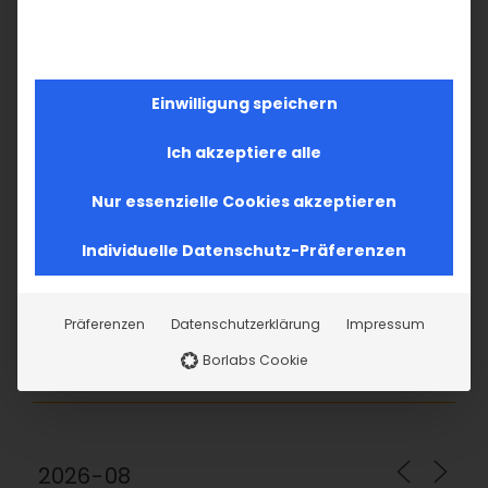
SUCHE
Suche
Einwilligung speichern
nach:
Ich akzeptiere alle
AKTUELLES
Nur essenzielle Cookies akzeptieren
Im Fokus: August
Individuelle Datenschutz-Präferenzen
Sichtbar sein, ins Gespräch kommen
Präferenzen
Datenschutzerklärung
Impressum
Vardavar in Göppingen und in den
Borlabs Cookie
Gemeinden der Diözese