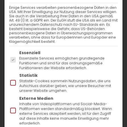
Einige Services verarbeiten personenbezogene Daten in den
Die paradoxe Freude der
USA. Mit Ihrer Einwilligung zur Nutzung dieser Services willigen
Sie auch in die Verarbeitung Ihrer Daten in den USA gemäß
Trennung
Art. 49 (1) lit. a GDPR ein. Der EuGH stuft die USA als ein Land mit
unzureichendem Datenschutz nach EU-Standards ein. Es
besteht beispielsweise die Gefahr, dass US-Behörden
Christi Himmelfahrt in der
personenbezogene Daten in Überwachungsprogrammen
verarbeiten, ohne dass für Europäerinnen und Europäer eine
Tradition
Klagemöglichkeit besteht.
der Armenischen Apostolischen
Es folgt eine Liste der Service-Gruppen, für die
Essenziell
Essenzielle Services ermöglichen grundlegende
Kirche
Funktionen und sind für das ordnungsgemäße
Funktionieren der Website erforderlich.
„Wenn ihr mich wirklich liebtet, so würdet
Statistik
ihr euch freuen, dass ich zum Vater gehe“
–
Statistik-Cookies sammeln Nutzungsdaten, die uns
Aufschluss darüber geben, wie unsere Besucher mit
diese Worte unseres Herrn Jesus Christus
unserer Website umgehen.
aus dem Johannesevangelium (
Joh 14,28
)
Externe Medien
Inhalte von Videoplattformen und Social-Media-
klingen zunächst paradox. Wie kann
Plattformen werden standardmäßig blockiert. Wenn
externe Services akzeptiert werden, ist für den Zugriff
Trennung Freude bereiten? Wie kann
auf diese Inhalte keine manuelle Einwilligung mehr
Abschied zum Grund des Jubels werden? In
erforderlich.