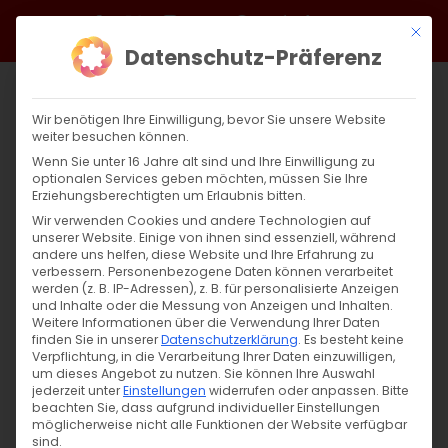
Zum
Facebook
X
Instagram
YouTube
Spotify
Telegram
LinkedIn
SoundCloud
Mit di
Inhalt
Datenschutz-Präferenz
springen
Wir benötigen Ihre Einwilligung, bevor Sie unsere Website
weiter besuchen können.
Wenn Sie unter 16 Jahre alt sind und Ihre Einwilligung zu
optionalen Services geben möchten, müssen Sie Ihre
Erziehungsberechtigten um Erlaubnis bitten.
Wir verwenden Cookies und andere Technologien auf
unserer Website. Einige von ihnen sind essenziell, während
andere uns helfen, diese Website und Ihre Erfahrung zu
Zurück
Vor
verbessern.
Personenbezogene Daten können verarbeitet
werden (z. B. IP-Adressen), z. B. für personalisierte Anzeigen
und Inhalte oder die Messung von Anzeigen und Inhalten.
Weitere Informationen über die Verwendung Ihrer Daten
finden Sie in unserer
Datenschutzerklärung
.
Es besteht keine
Christi Himmelfahrt 2025
Verpflichtung, in die Verarbeitung Ihrer Daten einzuwilligen,
um dieses Angebot zu nutzen.
Sie können Ihre Auswahl
29. Mai 2025
jederzeit unter
|
Allgemein
Einstellungen
widerrufen oder anpassen.
Bitte
beachten Sie, dass aufgrund individueller Einstellungen
möglicherweise nicht alle Funktionen der Website verfügbar
sind.