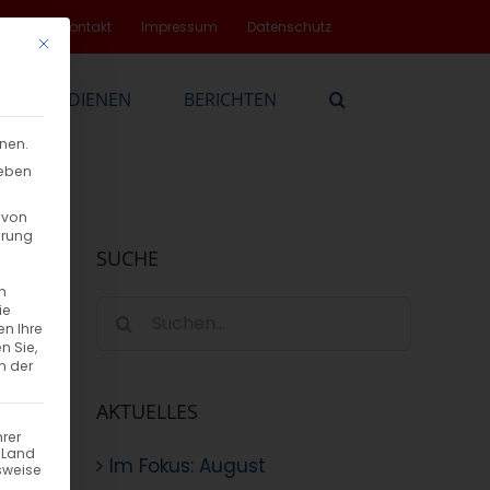
rvice
Kontakt
Impressum
Datenschutz
Mit diesem Button wird der Dialog geschlossen. Seine Funktionalität
EN
DIENEN
BERICHTEN
nnen.
geben
 von
hrung
SUCHE
n
Suche
ie
en Ihre
nach:
n Sie,
n der
AKTUELLES
hrer
n Land
Im Fokus: August
sweise