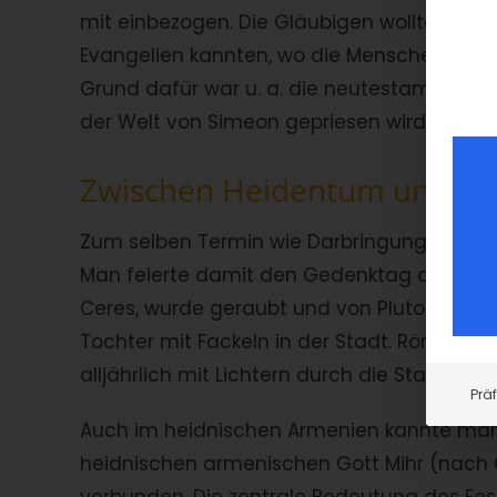
mit einbezogen. Die Gläubigen wollten Chr
Evangelien kannten, wo die Menschen den
Grund dafür war u. a. die neutestamentlich
der Welt von Simeon gepriesen wird.
Zwischen Heidentum und Ch
Zum selben Termin wie Darbringung des Her
Man feierte damit den Gedenktag an den Ra
Ceres, wurde geraubt und von Pluto weg geb
Tochter mit Fackeln in der Stadt. Römische
alljährlich mit Lichtern durch die Stadt
Prä
Auch im heidnischen Armenien kannte man 
heidnischen armenischen Gott Mihr (nach