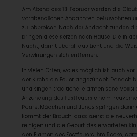
Am Abend des 13. Februar werden die Gläub
vorabendlichen Andachten beizuwohnen und 
zu lobpreisen. Nach der Andacht zünden di
bringen diese Kerzen nach Hause. Die in d
Nacht, damit überall das Licht und die Wei
Verwirrungen sich entfernen.
In vielen Orten, wo es möglich ist, auch vor
der Kirche ein Feuer angezündet. Danach 
und singen traditionelle armenische Volksl
Anzündung des Festfeuers einem neuverhei
Paare, Mädchen und Jungs springen dann übe
kommt der Brauch, dass zuerst die neuverh
reinigen und die Geburt des erwarteten Ki
den Flamen des Festfeuers ihre Röcke, dami