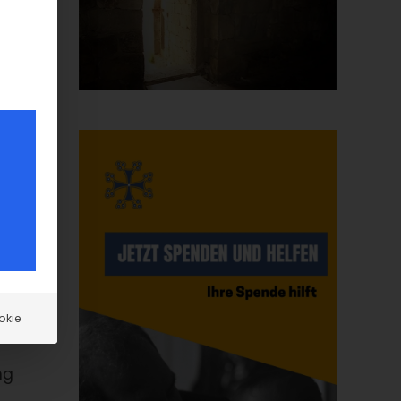
okie
ng