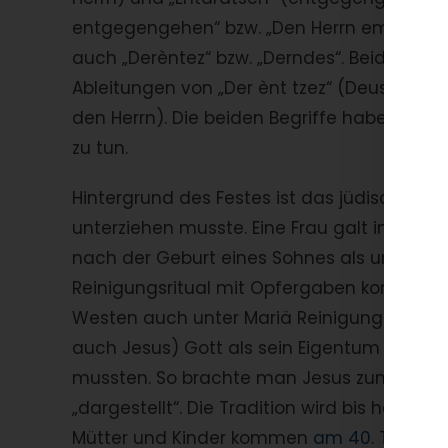
entgegengehen“ bzw. „Den Herrn empfangen
auch „Derèntez“ bzw. „Derndes“. Beide diese
Ableitungen von „Der ènt tzez“ (Deusch: Der
den Herrn). Die beiden Begriffe haben mit
zu tun.
Hintergrund des Festes ist das jüdische Rei
unterziehen musste. Eine Frau galt im Alte
nach der Geburt eines Sohnes als unrein.
Reinigungsritual mit Opfergaben kommen. 
Westen auch unter Mariä Reinigung bekann
auch Jesus) Gott als sein Eigentum vorbeh
mussten. So brachte man Jesus zum Prieste
„dargestellt“. Die Tradition wird bis heute 
Mütter und Kinder kommen
am 40
. Tag na