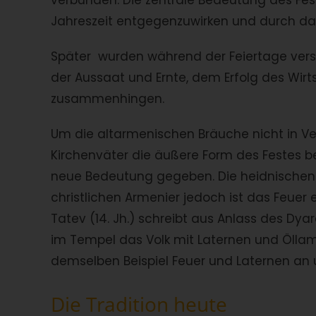
verbunden. Die zentrale Bedeutung des Fes
Jahreszeit entgegenzuwirken und durch das
Später wurden während der Feiertage versc
der Aussaat und Ernte, dem Erfolg des Wir
zusammenhingen.
Um die altarmenischen Bräuche nicht in Ve
Kirchenväter die äußere Form des Festes b
neue Bedeutung gegeben. Die heidnischen 
christlichen Armenier jedoch ist das Feuer e
Tatev (14. Jh.) schreibt aus Anlass des Dya
im Tempel das Volk mit Laternen und Ölla
demselben Beispiel Feuer und Laternen an 
Die Tradition heute