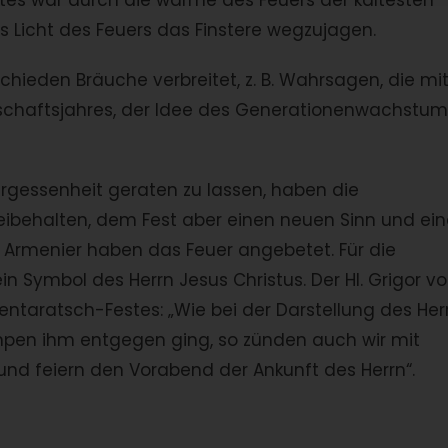
tes war durch die wärme des Feuers der kältesten
 Licht des Feuers das Finstere wegzujagen.
hieden Bräuche verbreitet, z. B. Wahrsagen, die mi
tschaftsjahres, der Idee des Generationenwachstum
rgessenheit geraten zu lassen, haben die
eibehalten, dem Fest aber einen neuen Sinn und ein
Armenier haben das Feuer angebetet. Für die
in Symbol des Herrn Jesus Christus. Der Hl. Grigor v
rentaratsch-Festes: „Wie bei der Darstellung des Her
mpen ihm entgegen ging, so zünden auch wir mit
und feiern den Vorabend der Ankunft des Herrn“.