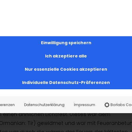
istus entgegengehen, ähnlich wie sie es aus den
 erwachsenen Jesus an Palmsonntag begrüßten.
e Bibelstelle
Lk 2, 32
, wo Jesus Christus als das Licht
Einwilligung speichern
ristentum
Ich akzeptiere alle
rn fand im heidnischen Rom ein Lichterfest statt.
Nur essenzielle Cookies akzeptieren
ub der Proserpina: Proserpina, die Tochter der
racht. Daraufhin suchten Proserpinas Eltern ihre
Individuelle Datenschutz-Präferenzen
 Frauen zogen zur Erinnerung an diese Suche
ferenzen
Datenschutzerklärung
Impressum
Borlabs Co
einen ähnlichen Lichtfest. Dieses war dem
 Ormanian: Tir) gewidmet und war mit Feueranbetu