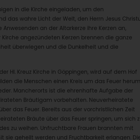
igen in die Kirche eingeladen, um den
das wahre Licht der Welt, den Herrn Jesus Christu
e Anwesenden an der Altarkerze ihre Kerzen an,
er Kirche angezündeten Kerzen brennen die ganze
sheit überwiegen und die Dunkelheit und die
 der Hl. Kreuz Kirche in Göppingen, wird auf dem Hof
bilden die Menschen einen Kreis um das Feuer heru
ieder. Mancherorts ist die ehrenhafte Aufgabe der
rateten Bräutigam vorbehalten. Neuverheiratete
r das Feuer. Bereits aus der vorchristlichen Zeit
eirateten Bräute über das Feuer springen, um sich 
ndes zu weihen. Unfruchtbare Frauen brannten mit
t sie geheilt werden und Fruchtbarkeit erlangen. Di