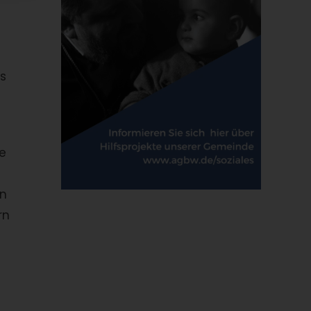
t
s
e
on
rn