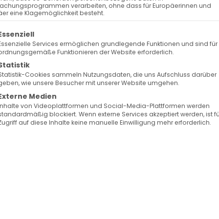
rn. Dyarnentaratsch
achungsprogrammen verarbeiten, ohne dass für Europäerinnen und
er eine Klagemöglichkeit besteht.
der Liebenden. Die Armenische Kirche feiert an diesem
olgt eine Liste der Service-Gruppen, für die eine Ein
Essenziell
h auch Dyarnentaratsch (kath. Mariä Lichtmess)
Essenzielle Services ermöglichen grundlegende Funktionen und sind für
ordnungsgemäße Funktionieren der Website erforderlich.
n II., Katholikos aller Armenier, zum Tag der Segnung
Statistik
Statistik-Cookies sammeln Nutzungsdaten, die uns Aufschluss darüber
geben, wie unsere Besucher mit unserer Website umgehen.
Externe Medien
nell am 13. Februar, um 18 Uhr, gefeiert.
Inhalte von Videoplattformen und Social-Media-Plattformen werden
24
standardmäßig blockiert. Wenn externe Services akzeptiert werden, ist f
Zugriff auf diese Inhalte keine manuelle Einwilligung mehr erforderlich.
st der Armenischen Kirche und wird genau
am 40
. T
anuar), am 14. Februar, gefeiert. Das armenische
menischen Wörtern zusammengesetzt: „Dyarn“ (dem
bersetzt ins Deutsche heißt es: „Dem Herrn