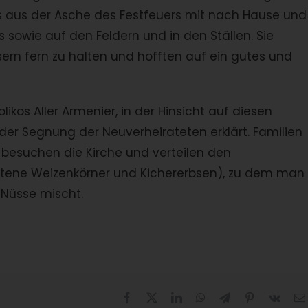
aus der Asche des Festfeuers mit nach Hause und
sowie auf den Feldern und in den Ställen. Sie
ern fern zu halten und hofften auf ein gutes und
olikos Aller Armenier, in der Hinsicht auf diesen
er Segnung der Neuverheirateten erklärt. Familien
 besuchen die Kirche und verteilen den
ene Weizenkörner und Kichererbsen), zu dem man
 Nüsse mischt.
Facebook
X
LinkedIn
WhatsApp
Telegram
Pinterest
Vk