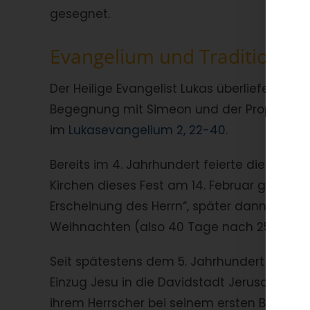
gesegnet.
Evangelium und Tradition…
Der Heilige Evangelist Lukas überlieferte d
Begegnung mit Simeon und der Prophetin H
im
Lukasevangelium 2, 22-40
.
Bereits im 4. Jahrhundert feierte die Kirch
Kirchen dieses Fest am 14. Februar gefeier
Erscheinung des Herrn“, später dann haben
Weihnachten (also 40 Tage nach 25. Dezemb
Seit spätestens dem 5. Jahrhundert betrach
Einzug Jesu in die Davidstadt Jerusalem. D
ihrem Herrscher bei seinem ersten Besuch e