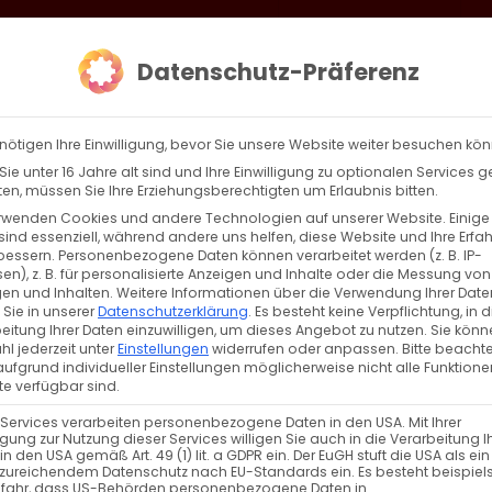
loud
AKTION HEIMAT SCHAFFEN!
Gottesdienste & Events
Se
Datenschutz-Präferenz
AGBW
WIR
BEKENN
nötigen Ihre Einwilligung, bevor Sie unsere Website weiter besuchen kö
ie unter 16 Jahre alt sind und Ihre Einwilligung zu optionalen Services 
n, müssen Sie Ihre Erziehungsberechtigten um Erlaubnis bitten.
rwenden Cookies und andere Technologien auf unserer Website. Einige
sind essenziell, während andere uns helfen, diese Website und Ihre Erfa
Zurück
Vor
bessern.
Personenbezogene Daten können verarbeitet werden (z. B. IP-
en), z. B. für personalisierte Anzeigen und Inhalte oder die Messung von
en und Inhalten.
Weitere Informationen über die Verwendung Ihrer Date
 Sie in unserer
Datenschutzerklärung
.
Es besteht keine Verpflichtung, in d
eitung Ihrer Daten einzuwilligen, um dieses Angebot zu nutzen.
Sie könn
l jederzeit unter
Einstellungen
widerrufen oder anpassen.
Bitte beachte
ufgrund individueller Einstellungen möglicherweise nicht alle Funktione
e verfügbar sind.
 Services verarbeiten personenbezogene Daten in den USA. Mit Ihrer
ligung zur Nutzung dieser Services willigen Sie auch in die Verarbeitung I
in den USA gemäß Art. 49 (1) lit. a GDPR ein. Der EuGH stuft die USA als ei
zureichendem Datenschutz nach EU-Standards ein. Es besteht beispiel
efahr, dass US-Behörden personenbezogene Daten in