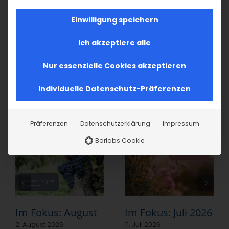
Einwilligung speichern
Ich akzeptiere alle
Teilen Sie diesen Artikel!
Nur essenzielle Cookies akzeptieren
Facebook
X
LinkedIn
WhatsApp
Telegram
Pinterest
Vk
E-
Mail
Individuelle Datenschutz-Präferenzen
Ähnliche Beiträge
Präferenzen
Datenschutzerklärung
Impressum
Borlabs Cookie
Im Fokus: August
Im Fokus: Juli 2026
2. August 2026
11. Juli 2026