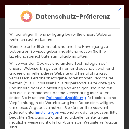
Zum
Facebook
X
Instagram
YouTube
Spotify
Telegram
LinkedIn
SoundCloud
Mit di
Inhalt
Datenschutz-Präferenz
springen
Wir benötigen Ihre Einwilligung, bevor Sie unsere Website
weiter besuchen können.
Wenn Sie unter 16 Jahre alt sind und Ihre Einwilligung zu
optionalen Services geben möchten, müssen Sie Ihre
Erziehungsberechtigten um Erlaubnis bitten.
Wir verwenden Cookies und andere Technologien auf
unserer Website. Einige von ihnen sind essenziell, während
andere uns helfen, diese Website und Ihre Erfahrung zu
Zurück
Vor
verbessern.
Personenbezogene Daten können verarbeitet
werden (z. B. IP-Adressen), z. B. für personalisierte Anzeigen
und Inhalte oder die Messung von Anzeigen und Inhalten.
Weitere Informationen über die Verwendung Ihrer Daten
finden Sie in unserer
Datenschutzerklärung
.
Es besteht keine
Ein musikalischer Triumph
Verpflichtung, in die Verarbeitung Ihrer Daten einzuwilligen,
um dieses Angebot zu nutzen.
Sie können Ihre Auswahl
17. Oktober 2025
jederzeit unter
Einstellungen
|
Aktuell
widerrufen oder anpassen.
Bitte
beachten Sie, dass aufgrund individueller Einstellungen
möglicherweise nicht alle Funktionen der Website verfügbar
sind.