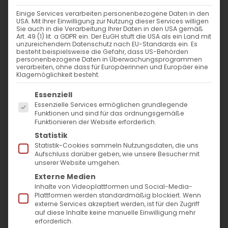
Einige Services verarbeiten personenbezogene Daten in den
Ein musikalischer Triumph
USA. Mit Ihrer Einwilligung zur Nutzung dieser Services willigen
Sie auch in die Verarbeitung Ihrer Daten in den USA gemäß
Art. 49 (1) lit. a GDPR ein. Der EuGH stuft die USA als ein Land mit
Die Armenischen Kulturtage
unzureichendem Datenschutz nach EU-Standards ein. Es
besteht beispielsweise die Gefahr, dass US-Behörden
Stuttgart 2025 eröffnet
personenbezogene Daten in Überwachungsprogrammen
verarbeiten, ohne dass für Europäerinnen und Europäer eine
Klagemöglichkeit besteht.
Stuttgart, 17. Oktober 2025 – Gestern begann
Es folgt eine Liste der Service-Gruppen, für die
Essenziell
mit einem feierlichen Eröffnungskonzert in
Essenzielle Services ermöglichen grundlegende
der Evangelischen Markuskirche ein
Funktionen und sind für das ordnungsgemäße
Funktionieren der Website erforderlich.
kulturelles Highlight: die Armenischen
Statistik
Kulturtage Stuttgart 2025. Organisiert von
Statistik-Cookies sammeln Nutzungsdaten, die uns
Aufschluss darüber geben, wie unsere Besucher mit
der Armenischen Gemeinde Baden-
unserer Website umgehen.
Württemberg e.V., bietet das vielfältige
Externe Medien
Inhalte von Videoplattformen und Social-Media-
Programm bis zum 26. Oktober eine
Plattformen werden standardmäßig blockiert. Wenn
externe Services akzeptiert werden, ist für den Zugriff
Plattform für Kunst, Dialog und
auf diese Inhalte keine manuelle Einwilligung mehr
interkulturellen Austausch. Die Veranstaltung
erforderlich.