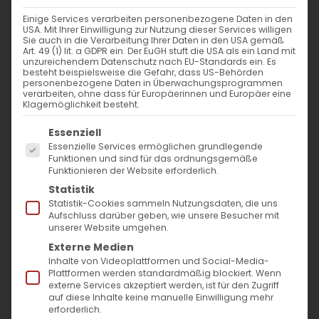
Einige Services verarbeiten personenbezogene Daten in den
Ein neues Licht bricht an
USA. Mit Ihrer Einwilligung zur Nutzung dieser Services willigen
Sie auch in die Verarbeitung Ihrer Daten in den USA gemäß
Art. 49 (1) lit. a GDPR ein. Der EuGH stuft die USA als ein Land mit
Tschradaluyts am Heiligabend in
unzureichendem Datenschutz nach EU-Standards ein. Es
besteht beispielsweise die Gefahr, dass US-Behörden
der Armenischen Kirche
personenbezogene Daten in Überwachungsprogrammen
verarbeiten, ohne dass für Europäerinnen und Europäer eine
Klagemöglichkeit besteht.
Die Armenische Kirche begeht das Hochfest
Es folgt eine Liste der Service-Gruppen, für die
Essenziell
der Geburt Christi am 6. Januar. Doch schon
Essenzielle Services ermöglichen grundlegende
am Abend davor, am 5. Januar, versammeln
Funktionen und sind für das ordnungsgemäße
Funktionieren der Website erforderlich.
sich die Gläubigen in den Kirchen zu einem
Statistik
besonders feierlichen Gottesdienst,
Statistik-Cookies sammeln Nutzungsdaten, die uns
Aufschluss darüber geben, wie unsere Besucher mit
Tschragaluyts
. Dieses Wort bedeutet so viel
unserer Website umgehen.
wie „Lichterzünden“ oder „Anzünden von
Externe Medien
Inhalte von Videoplattformen und Social-Media-
Lampen“ – und genau darin liegt auch sein
Plattformen werden standardmäßig blockiert. Wenn
externe Services akzeptiert werden, ist für den Zugriff
Sinn: die Verkündigung des nahenden Lichts
auf diese Inhalte keine manuelle Einwilligung mehr
der Welt, Jesus Christus.
erforderlich.