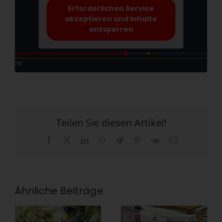
Erforderlichen Service
akzeptieren und Inhalte
entsperren
Teilen Sie diesen Artikel!
Facebook
X
LinkedIn
WhatsApp
Telegram
Pinterest
Vk
E-
Mail
Ähnliche Beiträge