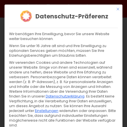
Zum
Facebook
X
Instagram
YouTube
Spotify
Telegram
LinkedIn
SoundCloud
Mit di
Inhalt
Datenschutz-Präferenz
springen
Wir benötigen Ihre Einwilligung, bevor Sie unsere Website
weiter besuchen können.
Wenn Sie unter 16 Jahre alt sind und Ihre Einwilligung zu
optionalen Services geben möchten, müssen Sie Ihre
Erziehungsberechtigten um Erlaubnis bitten.
Wir verwenden Cookies und andere Technologien auf
unserer Website. Einige von ihnen sind essenziell, während
andere uns helfen, diese Website und Ihre Erfahrung zu
Zurück
Vor
verbessern.
Personenbezogene Daten können verarbeitet
werden (z. B. IP-Adressen), z. B. für personalisierte Anzeigen
und Inhalte oder die Messung von Anzeigen und Inhalten.
Weitere Informationen über die Verwendung Ihrer Daten
finden Sie in unserer
Datenschutzerklärung
.
Es besteht keine
Ein neues Licht bricht an
Verpflichtung, in die Verarbeitung Ihrer Daten einzuwilligen,
um dieses Angebot zu nutzen.
Sie können Ihre Auswahl
5. Januar 2025
jederzeit unter
Einstellungen
|
Allgemein
,
widerrufen oder anpassen.
Glaubensfragen
Bitte
beachten Sie, dass aufgrund individueller Einstellungen
möglicherweise nicht alle Funktionen der Website verfügbar
sind.