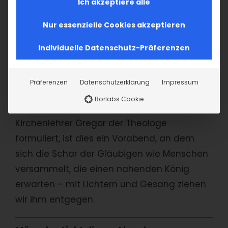
Ich akzeptiere alle
Die kirchlichen Gebete und Riten beim
Nur essenzielle Cookies akzeptieren
Tschradaluyts-Gottesdienst sind eine
feierliche Einstimmung: Wir werden vom
Individuelle Datenschutz-Präferenzen
Glanz der Verheißung auf das nahende
Ereignis vorbereitet, wenn wir am 6. Januar
Präferenzen
Datenschutzerklärung
Impressum
schließlich die Geburt und Taufe Christi in
Borlabs Cookie
ihrer ganzen Fülle feiern. Wie es der
Kirchenlehrer Gregor der Theologe
formuliert, ist dies ein Vorabend, an dem
sich die Schar der Gläubigen wie Menschen
versammelt, die einen nahenden König
erwarten – mit Lichtern und Gesang ziehen
wir ihm entgegen.