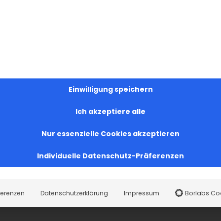
Einwilligung speichern
Ich akzeptiere alle
Nur essenzielle Cookies akzeptieren
Individuelle Datenschutz-Präferenzen
Facebook
X
LinkedIn
WhatsApp
Telegram
Pinterest
Vk
ferenzen
Datenschutzerklärung
Impressum
Borlabs Co