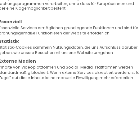
achungsprogrammen verarbeiten, ohne dass für Europäerinnen und
er eine Klagemöglichkeit besteht.
Ւ ԵՒ ՅԱՅՏՆԵՑԱՒ,
olgt eine Liste der Service-Gruppen, für die eine Ein
Essenziell
ԵԶ ՄԵԾ ԱՒԵՏԻՍ
Essenzielle Services ermöglichen grundlegende Funktionen und sind für
ordnungsgemäße Funktionieren der Website erforderlich.
–
Statistik
Statistik-Cookies sammeln Nutzungsdaten, die uns Aufschluss darüber
BOREN UND ERSCHIENEN.
geben, wie unsere Besucher mit unserer Website umgehen.
Externe Medien
FÜR EUCH UND FÜR UNS!
Inhalte von Videoplattformen und Social-Media-Plattformen werden
standardmäßig blockiert. Wenn externe Services akzeptiert werden, ist f
Zugriff auf diese Inhalte keine manuelle Einwilligung mehr erforderlich.
wahr werden.
erzen
Gottes reichen Segen