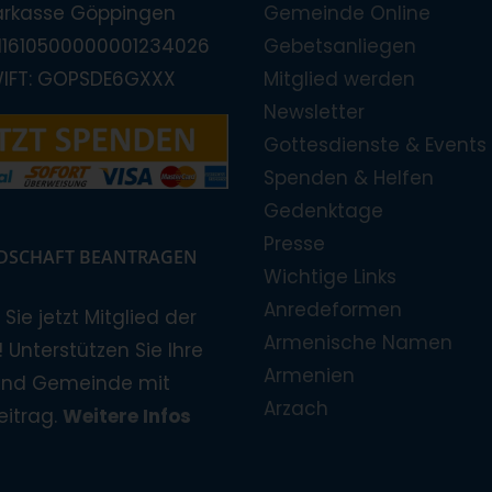
arkasse Göppingen
Gemeinde Online
E11610500000001234026
Gebetsanliegen
WIFT: GOPSDE6GXXX
Mitglied werden
Newsletter
Gottesdienste & Events
Spenden & Helfen
Gedenktage
Presse
EDSCHAFT BEANTRAGEN
Wichtige Links
Anredeformen
Sie jetzt Mitglied der
Armenische Namen
 Unterstützen Sie Ihre
Armenien
und Gemeinde mit
Arzach
eitrag.
Weitere Infos