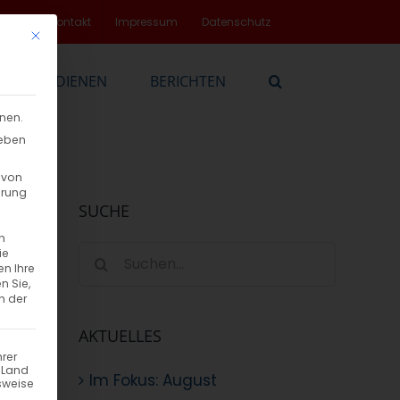
rvice
Kontakt
Impressum
Datenschutz
Mit diesem Button wird der Dialog geschlossen. Seine Funktionalität
EN
DIENEN
BERICHTEN
nnen.
geben
 von
hrung
SUCHE
n
Suche
ie
en Ihre
nach:
n Sie,
n der
AKTUELLES
hrer
n Land
Im Fokus: August
sweise