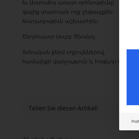
եւ Աստուծոյ առատ օրհնութիւնը
գալիք տարուան ողջ ընթացքին։
Խաղաղութիւն աշխարհին։
Շնորհաւոր Սուրբ Ծնունդ։
Տօնական ջերմ ողջույններով,
համայնքի վարչություն և հոգևոր հովիվ
Teilen Sie diesen Artikel!
Prä