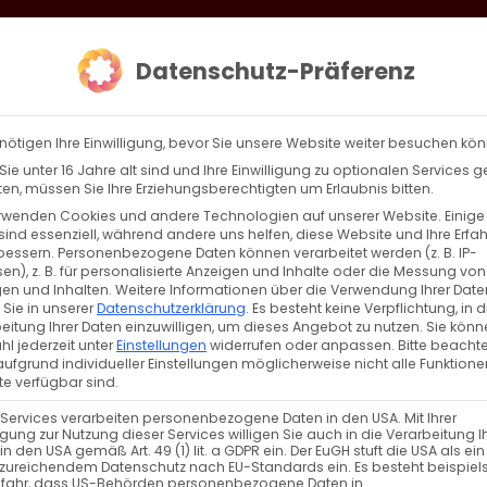
loud
AKTION HEIMAT SCHAFFEN!
Gottesdienste & Events
Se
Datenschutz-Präferenz
AGBW
WIR
BEKENN
nötigen Ihre Einwilligung, bevor Sie unsere Website weiter besuchen kö
ie unter 16 Jahre alt sind und Ihre Einwilligung zu optionalen Services 
n, müssen Sie Ihre Erziehungsberechtigten um Erlaubnis bitten.
rwenden Cookies und andere Technologien auf unserer Website. Einige
sind essenziell, während andere uns helfen, diese Website und Ihre Erfa
Zurück
Vor
bessern.
Personenbezogene Daten können verarbeitet werden (z. B. IP-
en), z. B. für personalisierte Anzeigen und Inhalte oder die Messung von
en und Inhalten.
Weitere Informationen über die Verwendung Ihrer Date
 Sie in unserer
Datenschutzerklärung
.
Es besteht keine Verpflichtung, in d
eitung Ihrer Daten einzuwilligen, um dieses Angebot zu nutzen.
Sie könn
l jederzeit unter
Einstellungen
widerrufen oder anpassen.
Bitte beachte
ufgrund individueller Einstellungen möglicherweise nicht alle Funktione
e verfügbar sind.
 Services verarbeiten personenbezogene Daten in den USA. Mit Ihrer
ligung zur Nutzung dieser Services willigen Sie auch in die Verarbeitung I
in den USA gemäß Art. 49 (1) lit. a GDPR ein. Der EuGH stuft die USA als ei
zureichendem Datenschutz nach EU-Standards ein. Es besteht beispiel
efahr, dass US-Behörden personenbezogene Daten in