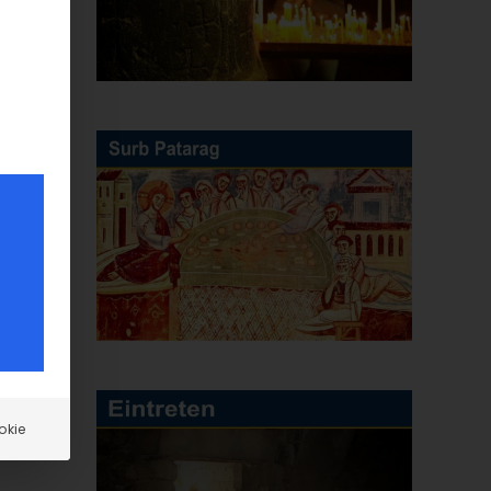
E-
Mail
okie