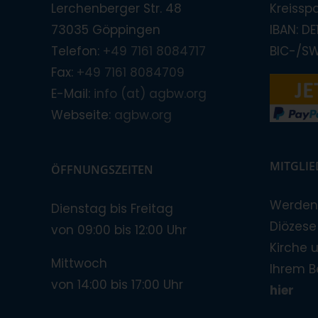
Lerchenberger Str. 48
Kreissp
73035 Göppingen
IBAN: D
Telefon:
+49 7161 8084717
BIC-/S
Fax:
+49 7161 8084709
E-Mail:
info (at) agbw.org
Webseite:
agbw.org
MITGLI
ÖFFNUNGSZEITEN
Werden 
Dienstag bis Freitag
Diözese!
von 09:00 bis 12:00 Uhr
Kirche 
Mittwoch
Ihrem B
von 14:00 bis 17:00 Uhr
hier