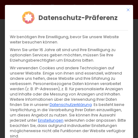
Zum
Facebook
X
Instagram
YouTube
Spotify
Telegram
LinkedIn
SoundCloud
Mit di
Inhalt
Datenschutz-Präferenz
springen
Wir benötigen Ihre Einwilligung, bevor Sie unsere Website
weiter besuchen können.
Wenn Sie unter 16 Jahre alt sind und Ihre Einwilligung zu
optionalen Services geben möchten, müssen Sie Ihre
Erziehungsberechtigten um Erlaubnis bitten.
Wir verwenden Cookies und andere Technologien auf
unserer Website. Einige von ihnen sind essenziell, während
andere uns helfen, diese Website und Ihre Erfahrung zu
Zurück
Vor
verbessern.
Personenbezogene Daten können verarbeitet
werden (z. B. IP-Adressen), z. B. für personalisierte Anzeigen
und Inhalte oder die Messung von Anzeigen und Inhalten.
Weitere Informationen über die Verwendung Ihrer Daten
finden Sie in unserer
Datenschutzerklärung
.
Es besteht keine
Von der Schöpfung zur Auferstehung: Teil
Verpflichtung, in die Verarbeitung Ihrer Daten einzuwilligen,
3
um dieses Angebot zu nutzen.
Sie können Ihre Auswahl
jederzeit unter
Einstellungen
widerrufen oder anpassen.
Bitte
beachten Sie, dass aufgrund individueller Einstellungen
6. März 2025
|
Glaubensfragen
,
Sardaryan
möglicherweise nicht alle Funktionen der Website verfügbar
sind.