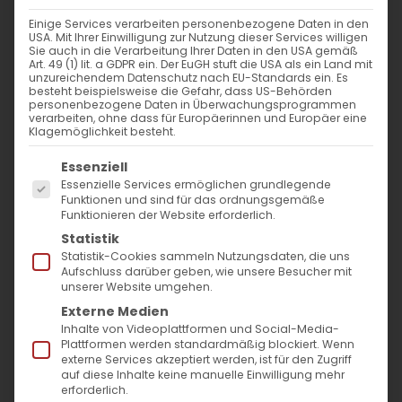
Einige Services verarbeiten personenbezogene Daten in den
USA. Mit Ihrer Einwilligung zur Nutzung dieser Services willigen
Sie auch in die Verarbeitung Ihrer Daten in den USA gemäß
Von der Schöpfung zur
Art. 49 (1) lit. a GDPR ein. Der EuGH stuft die USA als ein Land mit
unzureichendem Datenschutz nach EU-Standards ein. Es
Auferstehung:
besteht beispielsweise die Gefahr, dass US-Behörden
personenbezogene Daten in Überwachungsprogrammen
verarbeiten, ohne dass für Europäerinnen und Europäer eine
Taufe als Neubeginn –
Klagemöglichkeit besteht.
Die Wiederherstellung des
Es folgt eine Liste der Service-Gruppen, für die
Essenziell
Menschen in Christus
Essenzielle Services ermöglichen grundlegende
Funktionen und sind für das ordnungsgemäße
Funktionieren der Website erforderlich.
1. Woche, Donnerstag (6. März
Statistik
Statistik-Cookies sammeln Nutzungsdaten, die uns
2025):
Aufschluss darüber geben, wie unsere Besucher mit
unserer Website umgehen.
Externe Medien
Biblische Lesung für den Tag:
Inhalte von Videoplattformen und Social-Media-
Johannes 3
:1-17;
Titus 3
:4-7
Plattformen werden standardmäßig blockiert. Wenn
externe Services akzeptiert werden, ist für den Zugriff
auf diese Inhalte keine manuelle Einwilligung mehr
Die Ontologie der geistlichen
erforderlich.