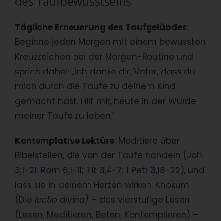
des Taufbewusstseins
Tägliche Erneuerung des Taufgelübdes
:
Beginne jeden Morgen mit einem bewussten
Kreuzzeichen bei der Morgen-Routine und
sprich dabei: „Ich danke dir, Vater, dass du
mich durch die Taufe zu deinem Kind
gemacht hast. Hilf mir, heute in der Würde
meiner Taufe zu leben.“
Kontemplative Lektüre
: Meditiere über
Bibelstellen, die von der Taufe handeln (
Joh
3,1-21
;
Röm 6,1-11
;
Tit 3,4-7
;
1 Petr 3,18-22
), und
lass sie in deinem Herzen wirken. Khokum
(Die
lectio divina)
– das vierstufige Lesen
(Lesen, Meditieren, Beten, Kontemplieren) –