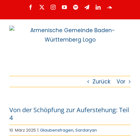
Zum
Facebook
X
Instagram
YouTube
Spotify
Telegram
LinkedIn
SoundCloud
Inhalt
springen
Zurück
Vor
Von der Schöpfung zur Auferstehung: Teil
4
10. März 2025
|
Glaubensfragen
,
Sardaryan