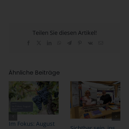
Teilen Sie diesen Artikel!
Facebook
X
LinkedIn
WhatsApp
Telegram
Pinterest
Vk
E-
Mail
Ähnliche Beiträge
Im Fokus: August
Sichtbar sein, ins