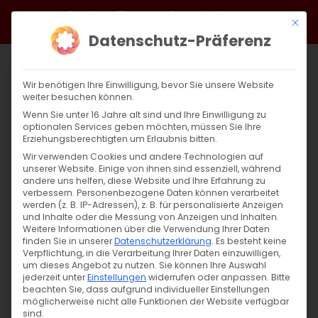
Zum
Facebook
X
Instagram
YouTube
Spotify
Telegram
LinkedIn
SoundCloud
Mit di
Inhalt
Datenschutz-Präferenz
springen
Wir benötigen Ihre Einwilligung, bevor Sie unsere Website
weiter besuchen können.
Wenn Sie unter 16 Jahre alt sind und Ihre Einwilligung zu
optionalen Services geben möchten, müssen Sie Ihre
Erziehungsberechtigten um Erlaubnis bitten.
Wir verwenden Cookies und andere Technologien auf
unserer Website. Einige von ihnen sind essenziell, während
andere uns helfen, diese Website und Ihre Erfahrung zu
Zurück
Vor
verbessern.
Personenbezogene Daten können verarbeitet
werden (z. B. IP-Adressen), z. B. für personalisierte Anzeigen
und Inhalte oder die Messung von Anzeigen und Inhalten.
Weitere Informationen über die Verwendung Ihrer Daten
finden Sie in unserer
Datenschutzerklärung
.
Es besteht keine
Weihnachtsfreude 2025-2026
Verpflichtung, in die Verarbeitung Ihrer Daten einzuwilligen,
um dieses Angebot zu nutzen.
Sie können Ihre Auswahl
19. November 2025
jederzeit unter
Einstellungen
|
Abteilung Diakonie
widerrufen oder anpassen.
,
Allgemein
,
Bitte
beachten Sie, dass aufgrund individueller Einstellungen
Pressemitteilungen
möglicherweise nicht alle Funktionen der Website verfügbar
sind.