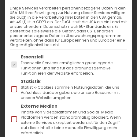
Einige Services verarbeiten personenbezogene Daten in den
USA. Mit Ihrer Einwilligung zur Nutzung dieser Services willigen
Sie auch in die Verarbeitung Ihrer Daten in den USA gemäß
Aktion „Weihnachtsfreude
Art. 49 (1) lit. a GDPR ein. Der EuGH stuft die USA als ein Land mit
unzureichendem Datenschutz nach EU-Standards ein. Es
2025-2026“
besteht beispielsweise die Gefahr, dass US-Behörden
personenbezogene Daten in Überwachungsprogrammen
verarbeiten, ohne dass für Europäerinnen und Europäer eine
Hoffnung schenken
Klagemöglichkeit besteht.
von Baden-Württemberg nach
Es folgt eine Liste der Service-Gruppen, für die
Essenziell
Vayots Dzor!
Essenzielle Services ermöglichen grundlegende
Funktionen und sind für das ordnungsgemäße
Funktionieren der Website erforderlich.
Liebe Gemeindemitglieder, liebe Freunde,
Statistik
Statistik-Cookies sammeln Nutzungsdaten, die uns
in dieser besonderen Zeit des Jahres, in der
Aufschluss darüber geben, wie unsere Besucher mit
unserer Website umgehen.
Liebe, Mitgefühl und Solidarität
im
Externe Medien
Mittelpunkt stehen, lädt die
Diözese der
Inhalte von Videoplattformen und Social-Media-
Plattformen werden standardmäßig blockiert. Wenn
Armenischen Kirche in Deutschland
Sie
externe Services akzeptiert werden, ist für den Zugriff
herzlich ein, sich an der diesjährigen
auf diese Inhalte keine manuelle Einwilligung mehr
erforderlich.
Spendenaktion
„Weihnachtsfreude 2025“