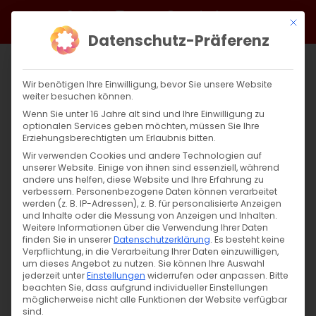
Zum
Facebook
X
Instagram
YouTube
Spotify
Telegram
LinkedIn
SoundCloud
Mit di
Inhalt
Datenschutz-Präferenz
springen
Wir benötigen Ihre Einwilligung, bevor Sie unsere Website
weiter besuchen können.
Wenn Sie unter 16 Jahre alt sind und Ihre Einwilligung zu
optionalen Services geben möchten, müssen Sie Ihre
Erziehungsberechtigten um Erlaubnis bitten.
Wir verwenden Cookies und andere Technologien auf
unserer Website. Einige von ihnen sind essenziell, während
andere uns helfen, diese Website und Ihre Erfahrung zu
Zurück
Vor
verbessern.
Personenbezogene Daten können verarbeitet
werden (z. B. IP-Adressen), z. B. für personalisierte Anzeigen
und Inhalte oder die Messung von Anzeigen und Inhalten.
Weitere Informationen über die Verwendung Ihrer Daten
finden Sie in unserer
Datenschutzerklärung
.
Es besteht keine
Weltjugendtreff in Armenien 2025
Verpflichtung, in die Verarbeitung Ihrer Daten einzuwilligen,
um dieses Angebot zu nutzen.
Sie können Ihre Auswahl
5. Februar 2025
jederzeit unter
Einstellungen
|
Allgemein
widerrufen oder anpassen.
,
Diözese
,
JA AGBW
,
Jugend
Bitte
,
beachten Sie, dass aufgrund individueller Einstellungen
Jugendausflug
,
Jugendausschuss
möglicherweise nicht alle Funktionen der Website verfügbar
sind.