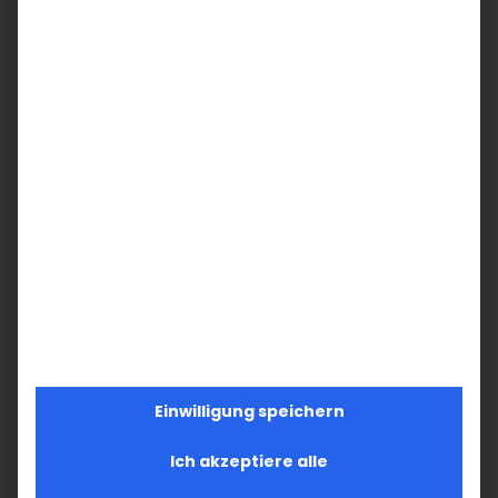
Kanzlei der Diözese
Teilen Sie diesen Artikel!
Facebook
X
LinkedIn
WhatsApp
Telegram
Pinterest
Vk
E-
Mail
Ähnliche Beiträge
Einwilligung speichern
Ich akzeptiere alle