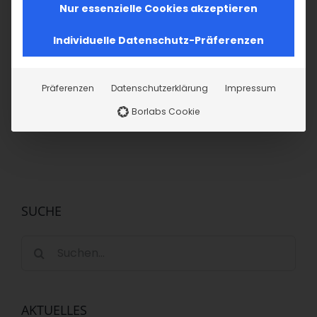
Nur essenzielle Cookies akzeptieren
Im Fokus: August
Individuelle Datenschutz-Präferenzen
Sichtbar sein, ins
2. August 2026
Gespräch
kommen
Präferenzen
Datenschutzerklärung
Impressum
19. Juli 2026
Borlabs Cookie
SUCHE
Suche
nach:
AKTUELLES