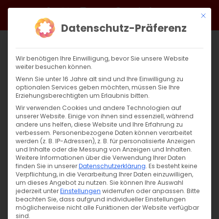
Zum
Facebook
X
Instagram
YouTube
Spotify
Telegram
LinkedIn
SoundCloud
Mit di
Inhalt
Datenschutz-Präferenz
springen
Wir benötigen Ihre Einwilligung, bevor Sie unsere Website
weiter besuchen können.
Wenn Sie unter 16 Jahre alt sind und Ihre Einwilligung zu
optionalen Services geben möchten, müssen Sie Ihre
Erziehungsberechtigten um Erlaubnis bitten.
Wir verwenden Cookies und andere Technologien auf
unserer Website. Einige von ihnen sind essenziell, während
andere uns helfen, diese Website und Ihre Erfahrung zu
Zurück
Vor
verbessern.
Personenbezogene Daten können verarbeitet
werden (z. B. IP-Adressen), z. B. für personalisierte Anzeigen
und Inhalte oder die Messung von Anzeigen und Inhalten.
Weitere Informationen über die Verwendung Ihrer Daten
finden Sie in unserer
Datenschutzerklärung
.
Es besteht keine
Zwischen Himmel und Erde
Verpflichtung, in die Verarbeitung Ihrer Daten einzuwilligen,
um dieses Angebot zu nutzen.
Sie können Ihre Auswahl
7. April 2025
jederzeit unter
|
Allgemein
Einstellungen
widerrufen oder anpassen.
Bitte
beachten Sie, dass aufgrund individueller Einstellungen
möglicherweise nicht alle Funktionen der Website verfügbar
sind.