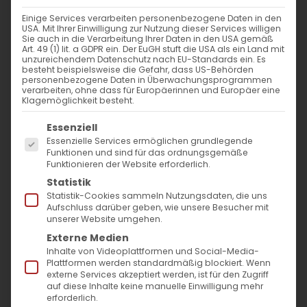
Einige Services verarbeiten personenbezogene Daten in den
Mariä Verkündigung
USA. Mit Ihrer Einwilligung zur Nutzung dieser Services willigen
Sie auch in die Verarbeitung Ihrer Daten in den USA gemäß
in der armenischen Tradition
Art. 49 (1) lit. a GDPR ein. Der EuGH stuft die USA als ein Land mit
unzureichendem Datenschutz nach EU-Standards ein. Es
besteht beispielsweise die Gefahr, dass US-Behörden
Von Pfr. Dr. Diradur Sardaryan
personenbezogene Daten in Überwachungsprogrammen
verarbeiten, ohne dass für Europäerinnen und Europäer eine
Klagemöglichkeit besteht.
Im Dämmer des Morgenlichts schlängelt sich
Es folgt eine Liste der Service-Gruppen, für die
Essenziell
ein schmaler Pfad durch die kargen Hügel
Essenzielle Services ermöglichen grundlegende
Armeniens hinauf zum Kloster Gndevaնկ. Die
Funktionen und sind für das ordnungsgemäße
Funktionieren der Website erforderlich.
Klostersteine leuchten golden in der Sonne.
Statistik
Drinnen, im Halbdunkel, flackern Kerzen vor
Statistik-Cookies sammeln Nutzungsdaten, die uns
Aufschluss darüber geben, wie unsere Besucher mit
einer jahrhundertealten Miniatur der
unserer Website umgehen.
Verkündigung: Ein Engel neigt sich zu Maria,
Externe Medien
Inhalte von Videoplattformen und Social-Media-
deren gesenkter Blick eine Welt innerer
Plattformen werden standardmäßig blockiert. Wenn
externe Services akzeptiert werden, ist für den Zugriff
Bewegung verbirgt. Dieser Moment,
auf diese Inhalte keine manuelle Einwilligung mehr
festgehalten in den Miniaturen und
erforderlich.