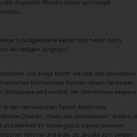
րմին ծոցածին Ծնունդ այսօր աւետեօքն
Կուսէն…
„
perlose Schoßgeborene kleidet sich heute durch
von der heiligen Jungfrau…“
radoxon: Das Ewige betritt die Zeit, das Unendliche
 armenischen Kirchenväter führten diesen Gedanken
r Unfassbare wird berührt, der Grenzenlose begrenzt
 in den armenischen Texten. Maria wird
discher Cherub“, „Thron des Unfassbaren“. Anders a
ut und Reinheit im Vordergrund stehen, betonen
 zwischen Himmel und Erde, als „Brücke zum Ewigen“.