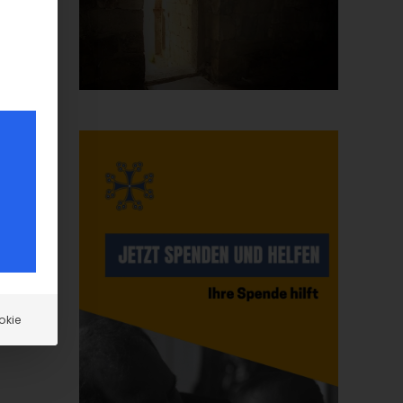
,
okie