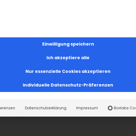
rs in den Scharakans zur Verkündigung. Während
und ihre Rolle als neue Eva betonen, rücken
n Vordergrund: die kosmische Bedeutung der
em Göttlichen und dem Menschlichen.
Einwilligung speichern
Ich akzeptiere alle
en
Nur essenzielle Cookies akzeptieren
n Ausdruck nicht nur in theologischen Abhandlungen
Individuelle Datenschutz-Präferenzen
n liturgischen Gesängen, die seit dem 5.
tesdienste bilden.
ferenzen
Datenschutzerklärung
Impressum
Borlabs Co
 diese Hymnen: