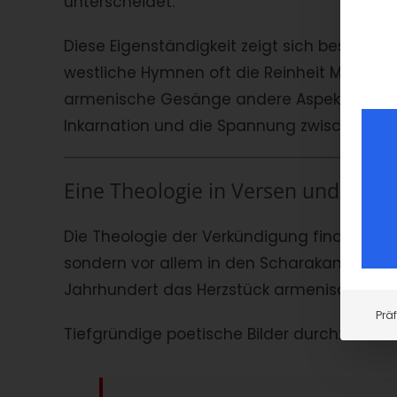
unterscheidet.
Diese Eigenständigkeit zeigt sich besonde
westliche Hymnen oft die Reinheit Mariens 
armenische Gesänge andere Aspekte in de
Inkarnation und die Spannung zwischen d
Eine Theologie in Versen und Farb
Die Theologie der Verkündigung findet ihre
sondern vor allem in den Scharakans – jene
Jahrhundert das Herzstück armenischer Got
Prä
Tiefgründige poetische Bilder durchziehen