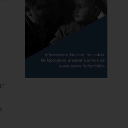
.“
ls