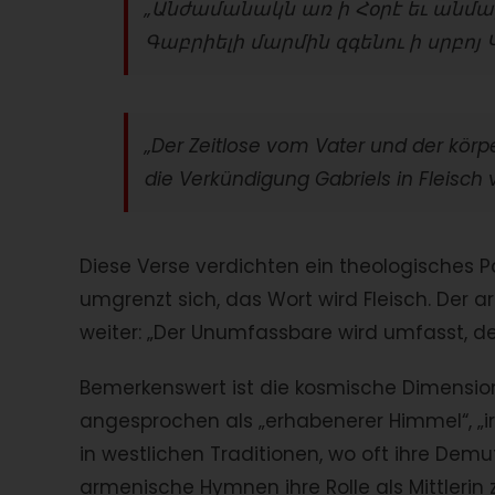
„
Անժամանակն առ ի Հօրէ եւ անմա
Գաբրիելի մարմին զգենու ի սրբոյ 
„Der Zeitlose vom Vater und der kör
die Verkündigung Gabriels in Fleisch 
Diese Verse verdichten ein theologisches Pa
umgrenzt sich, das Wort wird Fleisch. Der
weiter: „Der Unumfassbare wird umfasst, de
Bemerkenswert ist die kosmische Dimension
angesprochen als „erhabenerer Himmel“, „ir
in westlichen Traditionen, wo oft ihre Dem
armenische Hymnen ihre Rolle als Mittlerin