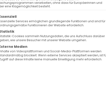
achungsprogrammen verarbeiten, ohne dass für Europäerinnen und
er eine Klagemöglichkeit besteht.
radition
olgt eine Liste der Service-Gruppen, für die eine Ein
Essenziell
Essenzielle Services ermöglichen grundlegende Funktionen und sind für
ordnungsgemäße Funktionieren der Website erforderlich.
Statistik
h ein schmaler Pfad durch die kargen Hügel
Statistik-Cookies sammeln Nutzungsdaten, die uns Aufschluss darüber
geben, wie unsere Besucher mit unserer Website umgehen.
 Klostersteine leuchten golden in der Sonne. Drinne
Externe Medien
rhundertealten Miniatur der Verkündigung: Ein Engel
Inhalte von Videoplattformen und Social-Media-Plattformen werden
standardmäßig blockiert. Wenn externe Services akzeptiert werden, ist f
eine Welt innerer Bewegung verbirgt. Dieser Moment,
Zugriff auf diese Inhalte keine manuelle Einwilligung mehr erforderlich.
ereien der Armenischen Kirche, verkörpert ein
seit dem 4. Jahrhundert in einzigartiger Weise
hdringt. Am 07. April feiert die Armenische Apostolisc
 oder Mariä Verkündigung, auf Armenisch: Աւետումն