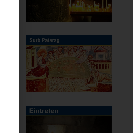
rn
kt