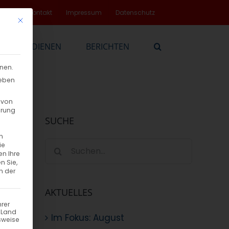
rvice
Kontakt
Impressum
Datenschutz
Mit diesem Button wird der Dialog geschlossen. Seine Funktionalität
EN
DIENEN
BERICHTEN
nnen.
geben
 von
hrung
SUCHE
n
Suche
ie
en Ihre
nach:
n Sie,
n der
AKTUELLES
hrer
n Land
Im Fokus: August
sweise