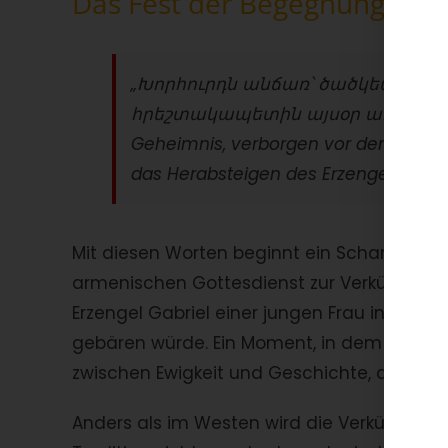
Das Fest der Begegnung
„
Խորհուրդն անճառ՝ ծածկեալն յազ
հրեշտակապետին այսօր առ Կոյս
Geheimnis, verborgen vor den Völkern
das Herabsteigen des Erzengels zur 
Mit diesen Worten beginnt ein Scharakan – 
armenischen Gottesdienst zur Verkündigung 
Erzengel Gabriel einer jungen Frau in Nazar
gebären würde. Ein Moment, in dem die Gr
zwischen Ewigkeit und Geschichte, durchlä
Anders als im Westen wird die Verkündigu