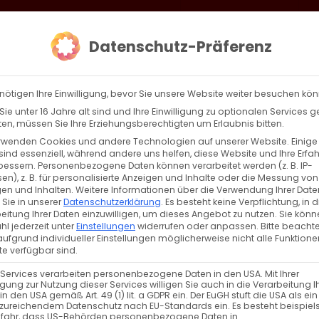
loud
AKTION HEIMAT SCHAFFEN!
Gottesdienste & Events
Se
Datenschutz-Präferenz
AGBW
WIR
BEKENN
nötigen Ihre Einwilligung, bevor Sie unsere Website weiter besuchen kö
ie unter 16 Jahre alt sind und Ihre Einwilligung zu optionalen Services 
n, müssen Sie Ihre Erziehungsberechtigten um Erlaubnis bitten.
rwenden Cookies und andere Technologien auf unserer Website. Einige
sind essenziell, während andere uns helfen, diese Website und Ihre Erfa
Zurück
Vor
bessern.
Personenbezogene Daten können verarbeitet werden (z. B. IP-
en), z. B. für personalisierte Anzeigen und Inhalte oder die Messung von
en und Inhalten.
Weitere Informationen über die Verwendung Ihrer Date
 Sie in unserer
Datenschutzerklärung
.
Es besteht keine Verpflichtung, in d
eitung Ihrer Daten einzuwilligen, um dieses Angebot zu nutzen.
Sie könn
l jederzeit unter
Einstellungen
widerrufen oder anpassen.
Bitte beachte
ufgrund individueller Einstellungen möglicherweise nicht alle Funktione
e verfügbar sind.
 Services verarbeiten personenbezogene Daten in den USA. Mit Ihrer
ligung zur Nutzung dieser Services willigen Sie auch in die Verarbeitung I
in den USA gemäß Art. 49 (1) lit. a GDPR ein. Der EuGH stuft die USA als ei
zureichendem Datenschutz nach EU-Standards ein. Es besteht beispiel
efahr, dass US-Behörden personenbezogene Daten in