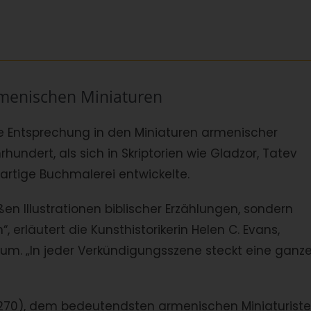
rmenischen Miniaturen
le Entsprechung in den Miniaturen armenischer
undert, als sich in Skriptorien wie Gladzor, Tatev
gartige Buchmalerei entwickelte.
en Illustrationen biblischer Erzählungen, sondern
 erläutert die Kunsthistorikerin Helen C. Evans,
um. „In jeder Verkündigungsszene steckt eine ganz
0-1270), dem bedeutendsten armenischen Miniaturiste