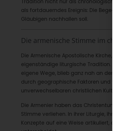
Tradition nicht nur als chronologischer A
als fortdauerndes Ereignis: Die Begegnung
Gläubigen nachhallen soll.
Die armenische Stimme im christli
Die Armenische Apostolische Kirche, älteste 
eigenständige liturgische Tradition. Nach 
eigene Wege, blieb ganz nah an der apostol
durch geographische Faktoren und wiederho
unverwechselbaren christlichen Kultur.
Die Armenier haben das Christentum nich
Stimme verliehen. In ihrer Liturgie, ihrer 
Konzepte auf eine Weise artikuliert, die sic