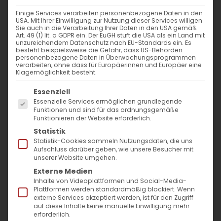
Einige Services verarbeiten personenbezogene Daten in den
USA. Mit Ihrer Einwilligung zur Nutzung dieser Services willigen
Sie auch in die Verarbeitung Ihrer Daten in den USA gemäß
Art. 49 (1) lit. a GDPR ein. Der EuGH stuft die USA als ein Land mit
unzureichendem Datenschutz nach EU-Standards ein. Es
besteht beispielsweise die Gefahr, dass US-Behörden
personenbezogene Daten in Überwachungsprogrammen
verarbeiten, ohne dass für Europäerinnen und Europäer eine
Klagemöglichkeit besteht.
Es folgt eine Liste der Service-Gruppen, für die
Essenziell
Essenzielle Services ermöglichen grundlegende
Funktionen und sind für das ordnungsgemäße
Funktionieren der Website erforderlich.
Statistik
Statistik-Cookies sammeln Nutzungsdaten, die uns
Im Fokus: Mai 2026
Aufschluss darüber geben, wie unsere Besucher mit
unserer Website umgehen.
Externe Medien
Inhalte von Videoplattformen und Social-Media-
Plattformen werden standardmäßig blockiert. Wenn
„Ihr werdet die Kraft des
externe Services akzeptiert werden, ist für den Zugriff
auf diese Inhalte keine manuelle Einwilligung mehr
Heiligen Geistes empfangen,
erforderlich.