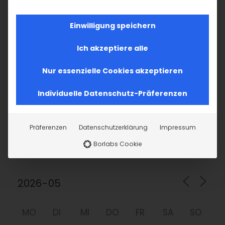
nach:
Einwilligung speichern
AKTUELLES
Ich akzeptiere alle
Im Fokus: August
Nur essenzielle Cookies akzeptieren
Individuelle Datenschutz-Präferenzen
Sichtbar sein, ins Gespräch kommen
Vardavar in Göppingen und in den
Präferenzen
Datenschutzerklärung
Impressum
Gemeinden der Diözese
Borlabs Cookie
MO
DI
MI
DO
FR
SA
SO