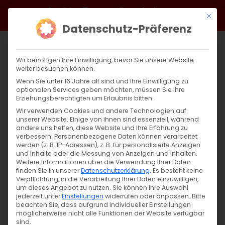
Zum
Facebook
X
Instagram
YouTube
Spotify
Telegram
LinkedIn
SoundCloud
Mit di
Inhalt
Datenschutz-Präferenz
springen
Wir benötigen Ihre Einwilligung, bevor Sie unsere Website
weiter besuchen können.
Wenn Sie unter 16 Jahre alt sind und Ihre Einwilligung zu
optionalen Services geben möchten, müssen Sie Ihre
Erziehungsberechtigten um Erlaubnis bitten.
Wir verwenden Cookies und andere Technologien auf
unserer Website. Einige von ihnen sind essenziell, während
andere uns helfen, diese Website und Ihre Erfahrung zu
Zurück
Vor
verbessern.
Personenbezogene Daten können verarbeitet
werden (z. B. IP-Adressen), z. B. für personalisierte Anzeigen
und Inhalte oder die Messung von Anzeigen und Inhalten.
Weitere Informationen über die Verwendung Ihrer Daten
finden Sie in unserer
Datenschutzerklärung
.
Es besteht keine
Editorial Mai 2026
Verpflichtung, in die Verarbeitung Ihrer Daten einzuwilligen,
um dieses Angebot zu nutzen.
Sie können Ihre Auswahl
1. Mai 2026
jederzeit unter
|
Allgemein
Einstellungen
widerrufen oder anpassen.
Bitte
beachten Sie, dass aufgrund individueller Einstellungen
möglicherweise nicht alle Funktionen der Website verfügbar
sind.