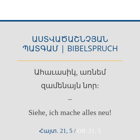
ԱՍՏՎԱԾԱՇՆՉՅԱՆ
ՊԱՏԳԱՄ | BIBELSPRUCH
Ահաւասիկ, առնեմ
զամենայն նոր:
–
Siehe, ich mache alles neu!
Հայտ.
21, 5 /
Off. 21, 5