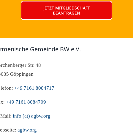
JETZT MITGLIEDSCHAFT
BEANTRAGEN
rmenische Gemeinde BW e.V.
rchenberger Str. 48
3035 Göppingen
elefon:
+49 7161 8084717
ax:
+49 7161 8084709
-Mail:
info (at) agbw.org
ebseite:
agbw.org