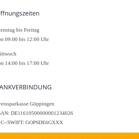
ffnungszeiten
enstag bis Freitag
on 09:00 bis 12:00 Uhr
ittwoch
on 14:00 bis 17:00 Uhr
ANKVERBINDUNG
reissparkasse Göppingen
BAN: DE11610500000001234026
IC-/SWIFT: GOPSDE6GXXX