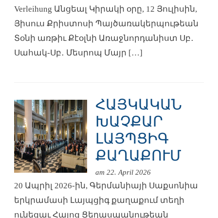
Verleihung Անցեալ Կիրակի օրը, 12 Յուլիսին,
Յիսուս Քրիստոսի Պայծառակերպութեան
Տօնի առթիւ Քէօլնի Առաջնորդանիստ Սբ․
Սահակ-Սբ․ Մեսրոպ Մայր […]
ՀԱՅԿԱԿԱՆ
ԽԱՉՔԱՐ
ԼԱՅՊՑԻԳ
ՔԱՂԱՔՈՒՄ
am 22. April 2026
20 Ապրիլ 2026-ին, Գերմանիայի Սաքսոնիա
երկրամասի Լայպցիգ քաղաքում տեղի
ունեցաւ Հայոց Ցեղասպանութեան