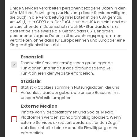
Weiterlesen
Einige Services verarbeiten personenbezogene Daten in den
USA. Mit Ihrer Einwilligung zur Nutzung dieser Services willigen
Sie auch in die Verarbeitung Ihrer Daten in den USA gemäß
Art. 49 (1) lit. a GDPR ein. Der EuGH stuft die USA als ein Land mit
unzureichendem Datenschutz nach EU-Standards ein. Es
besteht beispielsweise die Gefahr, dass US-Behörden
Bischof Serovpes Wort zum Neujahr
personenbezogene Daten in Überwachungsprogrammen
verarbeiten, ohne dass für Europäerinnen und Europäer eine
Klagemöglichkeit besteht.
Wort zum Neujahr S. E. Bischof Serovpé
Es folgt eine Liste der Service-Gruppen, für die
Essenziell
Isakhanyan [...]
Essenzielle Services ermöglichen grundlegende
Funktionen und sind für das ordnungsgemäße
Funktionieren der Website erforderlich.
Statistik
1. Januar 2024
|
Allgemein
,
Bischof
,
Diözese
Statistik-Cookies sammeln Nutzungsdaten, die uns
Weiterlesen
Aufschluss darüber geben, wie unsere Besucher mit
unserer Website umgehen.
Externe Medien
Inhalte von Videoplattformen und Social-Media-
Plattformen werden standardmäßig blockiert. Wenn
externe Services akzeptiert werden, ist für den Zugriff
auf diese Inhalte keine manuelle Einwilligung mehr
erforderlich.