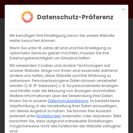
Zum
Facebook
X
Instagram
YouTube
Spotify
Telegram
LinkedIn
SoundCloud
Mit di
Inhalt
Datenschutz-Präferenz
springen
Wir benötigen Ihre Einwilligung, bevor Sie unsere Website
weiter besuchen können.
Wenn Sie unter 16 Jahre alt sind und Ihre Einwilligung zu
optionalen Services geben möchten, müssen Sie Ihre
Erziehungsberechtigten um Erlaubnis bitten.
Wir verwenden Cookies und andere Technologien auf
unserer Website. Einige von ihnen sind essenziell, während
andere uns helfen, diese Website und Ihre Erfahrung zu
Gut Knatsch in Göppingen
verbessern.
Personenbezogene Daten können verarbeitet
werden (z. B. IP-Adressen), z. B. für personalisierte Anzeigen
und Inhalte oder die Messung von Anzeigen und Inhalten.
Weitere Informationen über die Verwendung Ihrer Daten
Fest der Auffindung des Heiligen Kreuzes Die
finden Sie in unserer
Datenschutzerklärung
.
Es besteht keine
Armenische [...]
Verpflichtung, in die Verarbeitung Ihrer Daten einzuwilligen,
um dieses Angebot zu nutzen.
Sie können Ihre Auswahl
jederzeit unter
Einstellungen
widerrufen oder anpassen.
Bitte
beachten Sie, dass aufgrund individueller Einstellungen
möglicherweise nicht alle Funktionen der Website verfügbar
30. Oktober 2025
|
Allgemein
,
Bischof
sind.