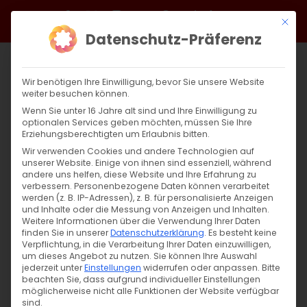
Zum
Facebook
X
Instagram
YouTube
Spotify
Telegram
LinkedIn
SoundCloud
Mit di
Inhalt
Datenschutz-Präferenz
springen
Wir benötigen Ihre Einwilligung, bevor Sie unsere Website
weiter besuchen können.
Wenn Sie unter 16 Jahre alt sind und Ihre Einwilligung zu
optionalen Services geben möchten, müssen Sie Ihre
Erziehungsberechtigten um Erlaubnis bitten.
Wir verwenden Cookies und andere Technologien auf
unserer Website. Einige von ihnen sind essenziell, während
andere uns helfen, diese Website und Ihre Erfahrung zu
Zurück
Vor
verbessern.
Personenbezogene Daten können verarbeitet
werden (z. B. IP-Adressen), z. B. für personalisierte Anzeigen
und Inhalte oder die Messung von Anzeigen und Inhalten.
Weitere Informationen über die Verwendung Ihrer Daten
finden Sie in unserer
Datenschutzerklärung
.
Es besteht keine
Ժամերգույուն / Andacht
Verpflichtung, in die Verarbeitung Ihrer Daten einzuwilligen,
um dieses Angebot zu nutzen.
Sie können Ihre Auswahl
29. März 2024
jederzeit unter
Einstellungen
widerrufen oder anpassen.
Bitte
beachten Sie, dass aufgrund individueller Einstellungen
möglicherweise nicht alle Funktionen der Website verfügbar
sind.