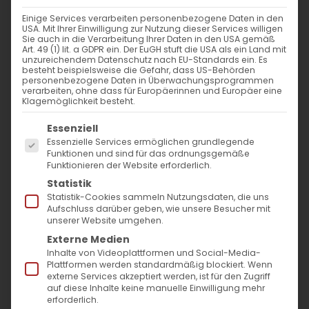
WANN
Einige Services verarbeiten personenbezogene Daten in den
USA. Mit Ihrer Einwilligung zur Nutzung dieser Services willigen
29. März 2024 - 25. November 2023
Sie auch in die Verarbeitung Ihrer Daten in den USA gemäß
Art. 49 (1) lit. a GDPR ein. Der EuGH stuft die USA als ein Land mit
17:00 - 11:06
unzureichendem Datenschutz nach EU-Standards ein. Es
besteht beispielsweise die Gefahr, dass US-Behörden
personenbezogene Daten in Überwachungsprogrammen
verarbeiten, ohne dass für Europäerinnen und Europäer eine
ZUM KALENDER HINZUFÜGEN
Klagemöglichkeit besteht.
Es folgt eine Liste der Service-Gruppen, für die
ICS herunterladen
Google Kalender
iCalendar
Office 365
Outlook Live
Essenziell
Essenzielle Services ermöglichen grundlegende
VERANSTALTUNGSTYP
Funktionen und sind für das ordnungsgemäße
Funktionieren der Website erforderlich.
Surb Patarag / Սուրբ Պատարագ
Statistik
Statistik-Cookies sammeln Nutzungsdaten, die uns
Aufschluss darüber geben, wie unsere Besucher mit
unserer Website umgehen.
Externe Medien
Ավագ Ուրբաթ / Avag Urbat․ Christi
Inhalte von Videoplattformen und Social-Media-
Begräbnis
Plattformen werden standardmäßig blockiert. Wenn
externe Services akzeptiert werden, ist für den Zugriff
auf diese Inhalte keine manuelle Einwilligung mehr
erforderlich.