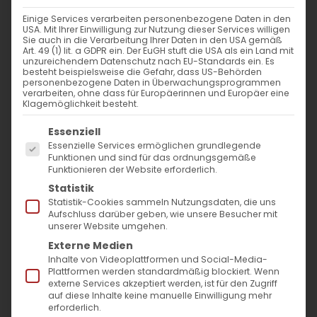
WANN
Einige Services verarbeiten personenbezogene Daten in den
USA. Mit Ihrer Einwilligung zur Nutzung dieser Services willigen
29. März 2024 - 25. November 2023
Sie auch in die Verarbeitung Ihrer Daten in den USA gemäß
Art. 49 (1) lit. a GDPR ein. Der EuGH stuft die USA als ein Land mit
17:00 - 11:06
unzureichendem Datenschutz nach EU-Standards ein. Es
besteht beispielsweise die Gefahr, dass US-Behörden
personenbezogene Daten in Überwachungsprogrammen
verarbeiten, ohne dass für Europäerinnen und Europäer eine
ZUM KALENDER HINZUFÜGEN
Klagemöglichkeit besteht.
Es folgt eine Liste der Service-Gruppen, für die
ICS herunterladen
Google Kalender
iCalendar
Office 365
Outlook Live
Essenziell
Essenzielle Services ermöglichen grundlegende
VERANSTALTUNGSTYP
Funktionen und sind für das ordnungsgemäße
Funktionieren der Website erforderlich.
Surb Patarag / Սուրբ Պատարագ
Statistik
Statistik-Cookies sammeln Nutzungsdaten, die uns
Aufschluss darüber geben, wie unsere Besucher mit
unserer Website umgehen.
Externe Medien
Ավագ Ուրբաթ / Avag Urbat․ Christi
Inhalte von Videoplattformen und Social-Media-
Begräbnis
Plattformen werden standardmäßig blockiert. Wenn
externe Services akzeptiert werden, ist für den Zugriff
auf diese Inhalte keine manuelle Einwilligung mehr
erforderlich.