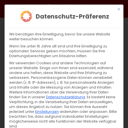
Zum
Facebook
X
Instagram
YouTube
Spotify
Telegram
LinkedIn
SoundCloud
Mit di
Inhalt
Datenschutz-Präferenz
springen
Wir benötigen Ihre Einwilligung, bevor Sie unsere Website
weiter besuchen können.
Wenn Sie unter 16 Jahre alt sind und Ihre Einwilligung zu
optionalen Services geben möchten, müssen Sie Ihre
Erziehungsberechtigten um Erlaubnis bitten.
Wir verwenden Cookies und andere Technologien auf
unserer Website. Einige von ihnen sind essenziell, während
andere uns helfen, diese Website und Ihre Erfahrung zu
Zurück
Vor
verbessern.
Personenbezogene Daten können verarbeitet
werden (z. B. IP-Adressen), z. B. für personalisierte Anzeigen
und Inhalte oder die Messung von Anzeigen und Inhalten.
Weitere Informationen über die Verwendung Ihrer Daten
finden Sie in unserer
Datenschutzerklärung
.
Es besteht keine
Ժամերգույուն / Andacht
Verpflichtung, in die Verarbeitung Ihrer Daten einzuwilligen,
um dieses Angebot zu nutzen.
Sie können Ihre Auswahl
29. März 2024
jederzeit unter
Einstellungen
widerrufen oder anpassen.
Bitte
beachten Sie, dass aufgrund individueller Einstellungen
möglicherweise nicht alle Funktionen der Website verfügbar
sind.