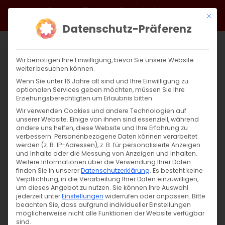
Zum
Facebook
X
Instagram
YouTube
Spotify
Telegram
LinkedIn
SoundCloud
Mit di
Inhalt
Datenschutz-Präferenz
springen
Wir benötigen Ihre Einwilligung, bevor Sie unsere Website
weiter besuchen können.
Wenn Sie unter 16 Jahre alt sind und Ihre Einwilligung zu
optionalen Services geben möchten, müssen Sie Ihre
Erziehungsberechtigten um Erlaubnis bitten.
Wir verwenden Cookies und andere Technologien auf
unserer Website. Einige von ihnen sind essenziell, während
andere uns helfen, diese Website und Ihre Erfahrung zu
Zurück
Vor
verbessern.
Personenbezogene Daten können verarbeitet
werden (z. B. IP-Adressen), z. B. für personalisierte Anzeigen
und Inhalte oder die Messung von Anzeigen und Inhalten.
Weitere Informationen über die Verwendung Ihrer Daten
finden Sie in unserer
Datenschutzerklärung
.
Es besteht keine
Մեռելոց / Merelots
Verpflichtung, in die Verarbeitung Ihrer Daten einzuwilligen,
um dieses Angebot zu nutzen.
Sie können Ihre Auswahl
7. Januar 2024
jederzeit unter
Einstellungen
widerrufen oder anpassen.
Bitte
beachten Sie, dass aufgrund individueller Einstellungen
möglicherweise nicht alle Funktionen der Website verfügbar
sind.