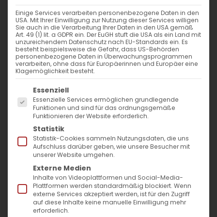
WANN
Einige Services verarbeiten personenbezogene Daten in den
USA. Mit Ihrer Einwilligung zur Nutzung dieser Services willigen
7. Januar 2024 - 25. November 2023
Sie auch in die Verarbeitung Ihrer Daten in den USA gemäß
Art. 49 (1) lit. a GDPR ein. Der EuGH stuft die USA als ein Land mit
12:00 - 11:06
unzureichendem Datenschutz nach EU-Standards ein. Es
besteht beispielsweise die Gefahr, dass US-Behörden
personenbezogene Daten in Überwachungsprogrammen
verarbeiten, ohne dass für Europäerinnen und Europäer eine
ZUM KALENDER HINZUFÜGEN
Klagemöglichkeit besteht.
Es folgt eine Liste der Service-Gruppen, für die
ICS herunterladen
Google Kalender
iCalendar
Office 365
Outlook Live
Essenziell
Essenzielle Services ermöglichen grundlegende
VERANSTALTUNGSTYP
Funktionen und sind für das ordnungsgemäße
Funktionieren der Website erforderlich.
Surb Patarag / Սուրբ Պատարագ
Statistik
Statistik-Cookies sammeln Nutzungsdaten, die uns
Aufschluss darüber geben, wie unsere Besucher mit
unserer Website umgehen.
Externe Medien
Բ օր Ս. Ծննդեան: Յիշատակ մեռելոց
Inhalte von Videoplattformen und Social-Media-
_x000D_
Plattformen werden standardmäßig blockiert. Wenn
externe Services akzeptiert werden, ist für den Zugriff
An diesem Tag gedenken wir die
auf diese Inhalte keine manuelle Einwilligung mehr
erforderlich.
Verstorbenen. Lesen Sie hier…_x000D_