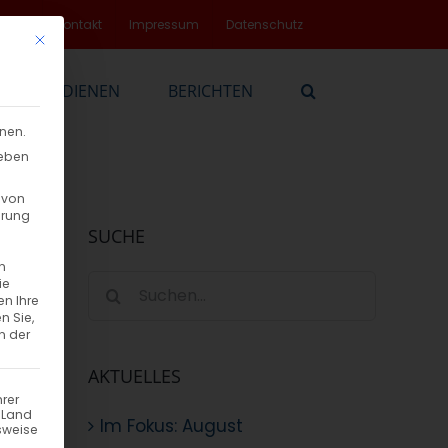
rvice
Kontakt
Impressum
Datenschutz
Mit diesem Button wird der Dialog geschlossen. Seine Funktionalität
EN
DIENEN
BERICHTEN
nnen.
geben
 von
hrung
SUCHE
n
Suche
ie
en Ihre
nach:
n Sie,
n der
AKTUELLES
hrer
n Land
Im Fokus: August
sweise