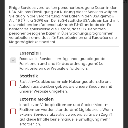
WANN
Einige Services verarbeiten personenbezogene Daten in den
USA. Mit Ihrer Einwilligung zur Nutzung dieser Services willigen
2. Februar 2025
Sie auch in die Verarbeitung Ihrer Daten in den USA gemäß
Art. 49 (1) lit. a GDPR ein. Der EuGH stuft die USA als ein Land mit
12:30 - 14:30
unzureichendem Datenschutz nach EU-Standards ein. Es
besteht beispielsweise die Gefahr, dass US-Behörden
personenbezogene Daten in Überwachungsprogrammen
verarbeiten, ohne dass für Europäerinnen und Europäer eine
ZUM KALENDER HINZUFÜGEN
Klagemöglichkeit besteht.
Es folgt eine Liste der Service-Gruppen, für die
ICS herunterladen
Google Kalender
iCalendar
Office 365
Outlook Live
Essenziell
Essenzielle Services ermöglichen grundlegende
WO
Funktionen und sind für das ordnungsgemäße
Funktionieren der Website erforderlich.
St. Maria Kirche in Kehl
Statistik
Haydnstraße 1, Kehl, 77694
Statistik-Cookies sammeln Nutzungsdaten, die uns
Aufschluss darüber geben, wie unsere Besucher mit
unserer Website umgehen.
Externe Medien
VERANSTALTUNGSTYP
Inhalte von Videoplattformen und Social-Media-
Plattformen werden standardmäßig blockiert. Wenn
externe Services akzeptiert werden, ist für den Zugriff
Gottesdienst
auf diese Inhalte keine manuelle Einwilligung mehr
Surb Patarag / Սուրբ
erforderlich.
Պատարագ