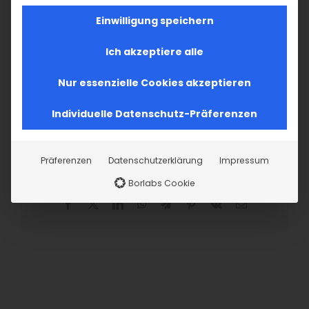
Werden Sie jetzt aktiv!
Einwilligung speichern
JETZT MITGLIEDSCHAFT
Ich akzeptiere alle
BEANTRAGEN
Nur essenzielle Cookies akzeptieren
Individuelle Datenschutz-Präferenzen
Präferenzen
Datenschutzerklärung
Impressum
Teilen Sie diesen Artikel!
Borlabs Cookie
Facebook
X
LinkedIn
WhatsApp
Telegram
Pinterest
Vk
E-
Mail