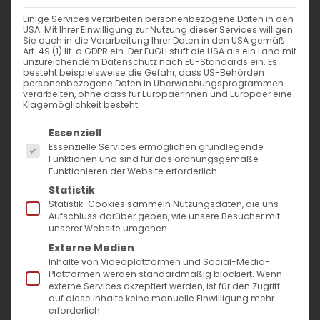
WANN
Einige Services verarbeiten personenbezogene Daten in den
USA. Mit Ihrer Einwilligung zur Nutzung dieser Services willigen
2. März 2024 - 25. November 2023
Sie auch in die Verarbeitung Ihrer Daten in den USA gemäß
Art. 49 (1) lit. a GDPR ein. Der EuGH stuft die USA als ein Land mit
14:00 - 11:06
unzureichendem Datenschutz nach EU-Standards ein. Es
besteht beispielsweise die Gefahr, dass US-Behörden
personenbezogene Daten in Überwachungsprogrammen
verarbeiten, ohne dass für Europäerinnen und Europäer eine
ZUM KALENDER HINZUFÜGEN
Klagemöglichkeit besteht.
Es folgt eine Liste der Service-Gruppen, für die
ICS herunterladen
Google Kalender
iCalendar
Office 365
Outlook Live
Essenziell
Essenzielle Services ermöglichen grundlegende
VERANSTALTUNGSTYP
Funktionen und sind für das ordnungsgemäße
Funktionieren der Website erforderlich.
Surb Patarag / Սուրբ Պատարագ
Statistik
Statistik-Cookies sammeln Nutzungsdaten, die uns
Aufschluss darüber geben, wie unsere Besucher mit
unserer Website umgehen.
Externe Medien
Սրբոցն Կիւրղի Երուսաղեմայ
Inhalte von Videoplattformen und Social-Media-
հայրապետին / Gedenken an den Hl.
Plattformen werden standardmäßig blockiert. Wenn
externe Services akzeptiert werden, ist für den Zugriff
Patriarchen Kyrill von Jerusalem
auf diese Inhalte keine manuelle Einwilligung mehr
erforderlich.