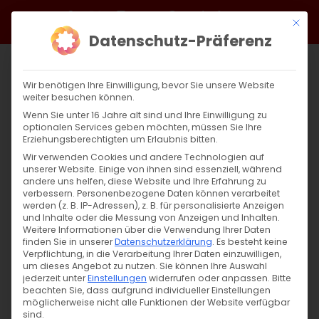
Zum
Facebook
X
Instagram
YouTube
Spotify
Telegram
LinkedIn
SoundCloud
Mit di
Inhalt
Datenschutz-Präferenz
springen
Wir benötigen Ihre Einwilligung, bevor Sie unsere Website
weiter besuchen können.
Wenn Sie unter 16 Jahre alt sind und Ihre Einwilligung zu
optionalen Services geben möchten, müssen Sie Ihre
Erziehungsberechtigten um Erlaubnis bitten.
Wir verwenden Cookies und andere Technologien auf
unserer Website. Einige von ihnen sind essenziell, während
andere uns helfen, diese Website und Ihre Erfahrung zu
Zurück
Vor
verbessern.
Personenbezogene Daten können verarbeitet
werden (z. B. IP-Adressen), z. B. für personalisierte Anzeigen
und Inhalte oder die Messung von Anzeigen und Inhalten.
Weitere Informationen über die Verwendung Ihrer Daten
finden Sie in unserer
Datenschutzerklärung
.
Es besteht keine
Սուրբ Պատարագ / Surb Patarag
Verpflichtung, in die Verarbeitung Ihrer Daten einzuwilligen,
um dieses Angebot zu nutzen.
Sie können Ihre Auswahl
2. März 2024
jederzeit unter
Einstellungen
widerrufen oder anpassen.
Bitte
beachten Sie, dass aufgrund individueller Einstellungen
möglicherweise nicht alle Funktionen der Website verfügbar
sind.