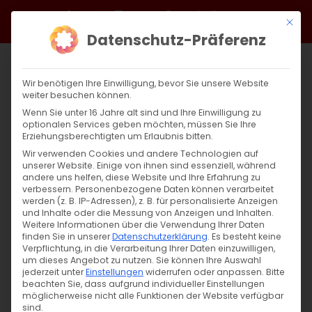
Zum
Facebook
X
Instagram
YouTube
Spotify
Telegram
LinkedIn
SoundCloud
Mit di
Inhalt
Datenschutz-Präferenz
springen
Wir benötigen Ihre Einwilligung, bevor Sie unsere Website
weiter besuchen können.
Wenn Sie unter 16 Jahre alt sind und Ihre Einwilligung zu
optionalen Services geben möchten, müssen Sie Ihre
Erziehungsberechtigten um Erlaubnis bitten.
Wir verwenden Cookies und andere Technologien auf
unserer Website. Einige von ihnen sind essenziell, während
andere uns helfen, diese Website und Ihre Erfahrung zu
Zurück
Vor
verbessern.
Personenbezogene Daten können verarbeitet
werden (z. B. IP-Adressen), z. B. für personalisierte Anzeigen
und Inhalte oder die Messung von Anzeigen und Inhalten.
Weitere Informationen über die Verwendung Ihrer Daten
finden Sie in unserer
Datenschutzerklärung
.
Es besteht keine
Սուրբ Պատարագ / Surb Patarag
Verpflichtung, in die Verarbeitung Ihrer Daten einzuwilligen,
um dieses Angebot zu nutzen.
Sie können Ihre Auswahl
17. November 2024
jederzeit unter
Einstellungen
widerrufen oder anpassen.
Bitte
beachten Sie, dass aufgrund individueller Einstellungen
möglicherweise nicht alle Funktionen der Website verfügbar
sind.