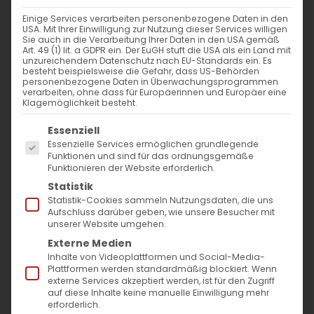
WANN
Einige Services verarbeiten personenbezogene Daten in den
USA. Mit Ihrer Einwilligung zur Nutzung dieser Services willigen
17. November 2024 - 29. November
Sie auch in die Verarbeitung Ihrer Daten in den USA gemäß
Art. 49 (1) lit. a GDPR ein. Der EuGH stuft die USA als ein Land mit
2023
unzureichendem Datenschutz nach EU-Standards ein. Es
besteht beispielsweise die Gefahr, dass US-Behörden
12:00 - 10:53
personenbezogene Daten in Überwachungsprogrammen
verarbeiten, ohne dass für Europäerinnen und Europäer eine
Klagemöglichkeit besteht.
ZUM KALENDER HINZUFÜGEN
Es folgt eine Liste der Service-Gruppen, für die
Essenziell
ICS herunterladen
Google Kalender
iCalendar
Office 365
Outlook Live
Essenzielle Services ermöglichen grundlegende
Funktionen und sind für das ordnungsgemäße
VERANSTALTUNGSTYP
Funktionieren der Website erforderlich.
Statistik
Surb Patarag / Սուրբ Պատարագ
Statistik-Cookies sammeln Nutzungsdaten, die uns
Aufschluss darüber geben, wie unsere Besucher mit
unserer Website umgehen.
Externe Medien
Inhalte von Videoplattformen und Social-Media-
Բարեկենդան Յիսնակի պահոցն / Sonntag
Plattformen werden standardmäßig blockiert. Wenn
externe Services akzeptiert werden, ist für den Zugriff
nach Hl. Kreuz
auf diese Inhalte keine manuelle Einwilligung mehr
erforderlich.