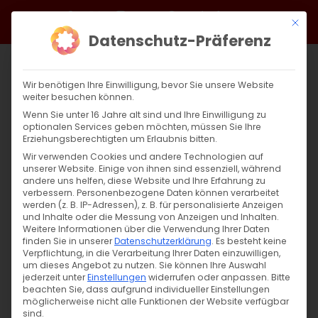
Zum
Facebook
X
Instagram
YouTube
Spotify
Telegram
LinkedIn
SoundCloud
Mit di
Inhalt
Datenschutz-Präferenz
springen
Wir benötigen Ihre Einwilligung, bevor Sie unsere Website
weiter besuchen können.
Wenn Sie unter 16 Jahre alt sind und Ihre Einwilligung zu
optionalen Services geben möchten, müssen Sie Ihre
Erziehungsberechtigten um Erlaubnis bitten.
Wir verwenden Cookies und andere Technologien auf
unserer Website. Einige von ihnen sind essenziell, während
andere uns helfen, diese Website und Ihre Erfahrung zu
Zurück
Vor
verbessern.
Personenbezogene Daten können verarbeitet
werden (z. B. IP-Adressen), z. B. für personalisierte Anzeigen
und Inhalte oder die Messung von Anzeigen und Inhalten.
Weitere Informationen über die Verwendung Ihrer Daten
finden Sie in unserer
Datenschutzerklärung
.
Es besteht keine
Սուրբ Պատարագ / Surb Patarag
Verpflichtung, in die Verarbeitung Ihrer Daten einzuwilligen,
um dieses Angebot zu nutzen.
Sie können Ihre Auswahl
11. Mai 2025
jederzeit unter
Einstellungen
widerrufen oder anpassen.
Bitte
beachten Sie, dass aufgrund individueller Einstellungen
möglicherweise nicht alle Funktionen der Website verfügbar
sind.