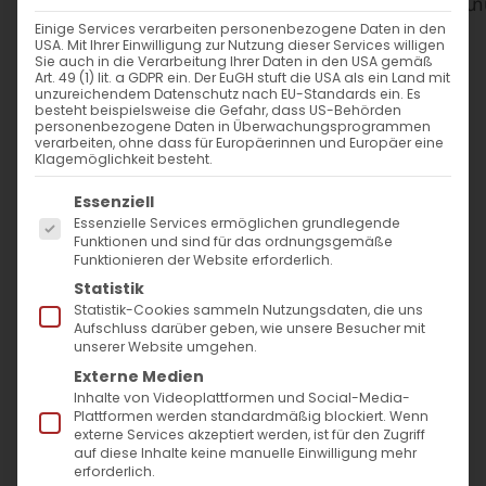
WANN
Einige Services verarbeiten personenbezogene Daten in den
USA. Mit Ihrer Einwilligung zur Nutzung dieser Services willigen
11. Mai 2025
Sie auch in die Verarbeitung Ihrer Daten in den USA gemäß
Art. 49 (1) lit. a GDPR ein. Der EuGH stuft die USA als ein Land mit
12:00 - 14:00
unzureichendem Datenschutz nach EU-Standards ein. Es
besteht beispielsweise die Gefahr, dass US-Behörden
personenbezogene Daten in Überwachungsprogrammen
verarbeiten, ohne dass für Europäerinnen und Europäer eine
ZUM KALENDER HINZUFÜGEN
Klagemöglichkeit besteht.
Es folgt eine Liste der Service-Gruppen, für die
ICS herunterladen
Google Kalender
iCalendar
Office 365
Outlook Live
Essenziell
Essenzielle Services ermöglichen grundlegende
WO
Funktionen und sind für das ordnungsgemäße
Funktionieren der Website erforderlich.
Evang. Gemeindezentrum
Statistik
Bartenbach
Statistik-Cookies sammeln Nutzungsdaten, die uns
Aufschluss darüber geben, wie unsere Besucher mit
Fehlhalde 4, Göppingen
unserer Website umgehen.
Externe Medien
Inhalte von Videoplattformen und Social-Media-
VERANSTALTUNGSTYP
Plattformen werden standardmäßig blockiert. Wenn
externe Services akzeptiert werden, ist für den Zugriff
auf diese Inhalte keine manuelle Einwilligung mehr
Gottesdienst
erforderlich.
Surb Patarag / Սուրբ