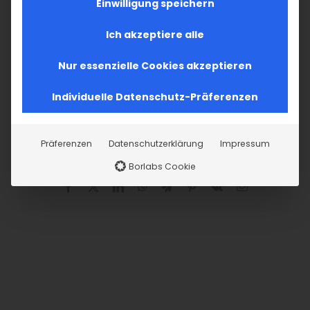
Einwilligung speichern
JETZT MITGLIEDSCHAFT
Ich akzeptiere alle
BEANTRAGEN
Nur essenzielle Cookies akzeptieren
Individuelle Datenschutz-Präferenzen
Präferenzen
Datenschutzerklärung
Impressum
Teilen Sie diesen Artikel!
Borlabs Cookie
Facebook
X
LinkedIn
WhatsApp
Telegram
Pinterest
Vk
E-
Mail