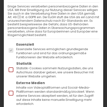
WANN
Einige Services verarbeiten personenbezogene Daten in den
USA. Mit Ihrer Einwilligung zur Nutzung dieser Services willigen
4. Februar 2024 - 29. November 2023
Sie auch in die Verarbeitung Ihrer Daten in den USA gemäß
Art. 49 (1) lit. a GDPR ein. Der EuGH stuft die USA als ein Land mit
12:00 - 10:57
unzureichendem Datenschutz nach EU-Standards ein. Es
besteht beispielsweise die Gefahr, dass US-Behörden
personenbezogene Daten in Überwachungsprogrammen
verarbeiten, ohne dass für Europäerinnen und Europäer eine
ZUM KALENDER HINZUFÜGEN
Klagemöglichkeit besteht.
Es folgt eine Liste der Service-Gruppen, für die
ICS herunterladen
Google Kalender
iCalendar
Office 365
Outlook Live
Essenziell
Essenzielle Services ermöglichen grundlegende
VERANSTALTUNGSTYP
Funktionen und sind für das ordnungsgemäße
Funktionieren der Website erforderlich.
Surb Patarag / Սուրբ Պատարագ
Statistik
Statistik-Cookies sammeln Nutzungsdaten, die uns
Aufschluss darüber geben, wie unsere Besucher mit
unserer Website umgehen.
Externe Medien
Դ կիւրակէ զկնի Ս. Ծննդեան / 4. Sonntag
Inhalte von Videoplattformen und Social-Media-
nach Weihnachten
Plattformen werden standardmäßig blockiert. Wenn
externe Services akzeptiert werden, ist für den Zugriff
auf diese Inhalte keine manuelle Einwilligung mehr
erforderlich.