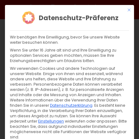
Zum
Facebook
X
Instagram
YouTube
Spotify
Telegram
LinkedIn
SoundCloud
Mit di
Inhalt
Datenschutz-Präferenz
springen
Wir benötigen Ihre Einwilligung, bevor Sie unsere Website
weiter besuchen können.
Wenn Sie unter 16 Jahre alt sind und Ihre Einwilligung zu
optionalen Services geben möchten, müssen Sie Ihre
Erziehungsberechtigten um Erlaubnis bitten.
Wir verwenden Cookies und andere Technologien auf
unserer Website. Einige von ihnen sind essenziell, während
andere uns helfen, diese Website und Ihre Erfahrung zu
Zurück
Vor
verbessern.
Personenbezogene Daten können verarbeitet
werden (z. B. IP-Adressen), z. B. für personalisierte Anzeigen
und Inhalte oder die Messung von Anzeigen und Inhalten.
Weitere Informationen über die Verwendung Ihrer Daten
finden Sie in unserer
Datenschutzerklärung
.
Es besteht keine
Սուրբ Պատարագ / Surb Patarag
Verpflichtung, in die Verarbeitung Ihrer Daten einzuwilligen,
um dieses Angebot zu nutzen.
Sie können Ihre Auswahl
4. Februar 2024
jederzeit unter
Einstellungen
widerrufen oder anpassen.
Bitte
beachten Sie, dass aufgrund individueller Einstellungen
möglicherweise nicht alle Funktionen der Website verfügbar
sind.