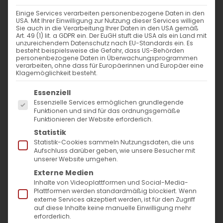
WANN
Einige Services verarbeiten personenbezogene Daten in den
USA. Mit Ihrer Einwilligung zur Nutzung dieser Services willigen
3. März 2024 - 29. November 2023
Sie auch in die Verarbeitung Ihrer Daten in den USA gemäß
Art. 49 (1) lit. a GDPR ein. Der EuGH stuft die USA als ein Land mit
12:00 - 10:57
unzureichendem Datenschutz nach EU-Standards ein. Es
besteht beispielsweise die Gefahr, dass US-Behörden
personenbezogene Daten in Überwachungsprogrammen
verarbeiten, ohne dass für Europäerinnen und Europäer eine
ZUM KALENDER HINZUFÜGEN
Klagemöglichkeit besteht.
Es folgt eine Liste der Service-Gruppen, für die
ICS herunterladen
Google Kalender
iCalendar
Office 365
Outlook Live
Essenziell
Essenzielle Services ermöglichen grundlegende
VERANSTALTUNGSTYP
Funktionen und sind für das ordnungsgemäße
Funktionieren der Website erforderlich.
Surb Patarag / Սուրբ Պատարագ
Statistik
Statistik-Cookies sammeln Nutzungsdaten, die uns
Aufschluss darüber geben, wie unsere Besucher mit
unserer Website umgehen.
Externe Medien
Անիրաւ տնտեսի կիւրակէ / Sonntag des
Inhalte von Videoplattformen und Social-Media-
Untreuen Verwalters
Plattformen werden standardmäßig blockiert. Wenn
externe Services akzeptiert werden, ist für den Zugriff
auf diese Inhalte keine manuelle Einwilligung mehr
erforderlich.