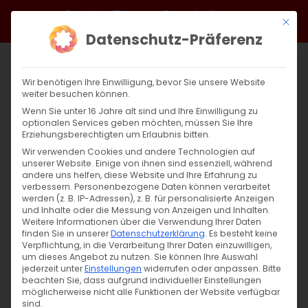
Zum
Facebook
X
Instagram
YouTube
Spotify
Telegram
LinkedIn
SoundCloud
Mit di
Inhalt
Datenschutz-Präferenz
springen
Wir benötigen Ihre Einwilligung, bevor Sie unsere Website
weiter besuchen können.
Wenn Sie unter 16 Jahre alt sind und Ihre Einwilligung zu
optionalen Services geben möchten, müssen Sie Ihre
Erziehungsberechtigten um Erlaubnis bitten.
Wir verwenden Cookies und andere Technologien auf
unserer Website. Einige von ihnen sind essenziell, während
andere uns helfen, diese Website und Ihre Erfahrung zu
Zurück
Vor
verbessern.
Personenbezogene Daten können verarbeitet
werden (z. B. IP-Adressen), z. B. für personalisierte Anzeigen
und Inhalte oder die Messung von Anzeigen und Inhalten.
Weitere Informationen über die Verwendung Ihrer Daten
finden Sie in unserer
Datenschutzerklärung
.
Es besteht keine
Սուրբ Պատարագ / Surb Patarag
Verpflichtung, in die Verarbeitung Ihrer Daten einzuwilligen,
um dieses Angebot zu nutzen.
Sie können Ihre Auswahl
3. März 2024
jederzeit unter
Einstellungen
widerrufen oder anpassen.
Bitte
beachten Sie, dass aufgrund individueller Einstellungen
möglicherweise nicht alle Funktionen der Website verfügbar
sind.