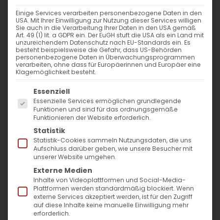
WANN
Einige Services verarbeiten personenbezogene Daten in den
USA. Mit Ihrer Einwilligung zur Nutzung dieser Services willigen
16. März 2024 - 29. November 2023
Sie auch in die Verarbeitung Ihrer Daten in den USA gemäß
Art. 49 (1) lit. a GDPR ein. Der EuGH stuft die USA als ein Land mit
14:00 - 10:57
unzureichendem Datenschutz nach EU-Standards ein. Es
besteht beispielsweise die Gefahr, dass US-Behörden
personenbezogene Daten in Überwachungsprogrammen
verarbeiten, ohne dass für Europäerinnen und Europäer eine
ZUM KALENDER HINZUFÜGEN
Klagemöglichkeit besteht.
Es folgt eine Liste der Service-Gruppen, für die
ICS herunterladen
Google Kalender
iCalendar
Office 365
Outlook Live
Essenziell
Essenzielle Services ermöglichen grundlegende
VERANSTALTUNGSTYP
Funktionen und sind für das ordnungsgemäße
Funktionieren der Website erforderlich.
Surb Patarag / Սուրբ Պատարագ
Statistik
Statistik-Cookies sammeln Nutzungsdaten, die uns
Aufschluss darüber geben, wie unsere Besucher mit
unserer Website umgehen.
Externe Medien
Սրբոց մանկանցն քառասնից, որք ի
Inhalte von Videoplattformen und Social-Media-
Սեբաստիա կատարեցան / Die heiligen 40
Plattformen werden standardmäßig blockiert. Wenn
externe Services akzeptiert werden, ist für den Zugriff
Märtyrer von Sebaste_x000D_
auf diese Inhalte keine manuelle Einwilligung mehr
erforderlich.