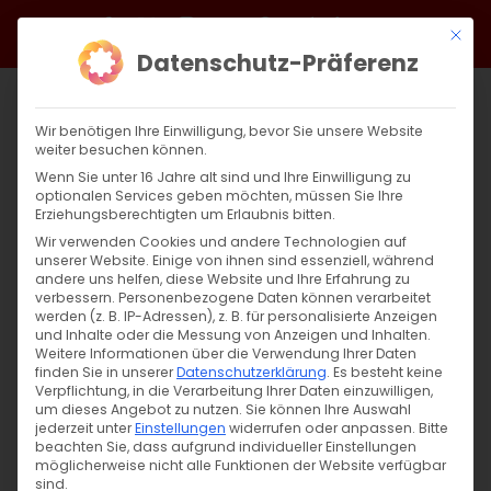
Zum
Facebook
X
Instagram
YouTube
Spotify
Telegram
LinkedIn
SoundCloud
Mit di
Inhalt
Datenschutz-Präferenz
springen
Wir benötigen Ihre Einwilligung, bevor Sie unsere Website
weiter besuchen können.
Wenn Sie unter 16 Jahre alt sind und Ihre Einwilligung zu
optionalen Services geben möchten, müssen Sie Ihre
Erziehungsberechtigten um Erlaubnis bitten.
Wir verwenden Cookies und andere Technologien auf
unserer Website. Einige von ihnen sind essenziell, während
andere uns helfen, diese Website und Ihre Erfahrung zu
Zurück
Vor
verbessern.
Personenbezogene Daten können verarbeitet
werden (z. B. IP-Adressen), z. B. für personalisierte Anzeigen
und Inhalte oder die Messung von Anzeigen und Inhalten.
Weitere Informationen über die Verwendung Ihrer Daten
finden Sie in unserer
Datenschutzerklärung
.
Es besteht keine
Սուրբ Պատարագ / Surb Patarag
Verpflichtung, in die Verarbeitung Ihrer Daten einzuwilligen,
um dieses Angebot zu nutzen.
Sie können Ihre Auswahl
16. März 2024
jederzeit unter
Einstellungen
widerrufen oder anpassen.
Bitte
beachten Sie, dass aufgrund individueller Einstellungen
möglicherweise nicht alle Funktionen der Website verfügbar
sind.