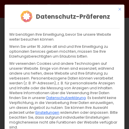
Zum
Facebook
X
Instagram
YouTube
Spotify
Telegram
LinkedIn
SoundCloud
Mit di
Inhalt
Datenschutz-Präferenz
springen
Wir benötigen Ihre Einwilligung, bevor Sie unsere Website
weiter besuchen können.
Wenn Sie unter 16 Jahre alt sind und Ihre Einwilligung zu
optionalen Services geben möchten, müssen Sie Ihre
Erziehungsberechtigten um Erlaubnis bitten.
Wir verwenden Cookies und andere Technologien auf
unserer Website. Einige von ihnen sind essenziell, während
andere uns helfen, diese Website und Ihre Erfahrung zu
Zurück
Vor
verbessern.
Personenbezogene Daten können verarbeitet
werden (z. B. IP-Adressen), z. B. für personalisierte Anzeigen
und Inhalte oder die Messung von Anzeigen und Inhalten.
Weitere Informationen über die Verwendung Ihrer Daten
finden Sie in unserer
Datenschutzerklärung
.
Es besteht keine
Սուրբ Պատարագ / Surb Patarag
Verpflichtung, in die Verarbeitung Ihrer Daten einzuwilligen,
um dieses Angebot zu nutzen.
Sie können Ihre Auswahl
16. März 2024
jederzeit unter
Einstellungen
widerrufen oder anpassen.
Bitte
beachten Sie, dass aufgrund individueller Einstellungen
möglicherweise nicht alle Funktionen der Website verfügbar
sind.