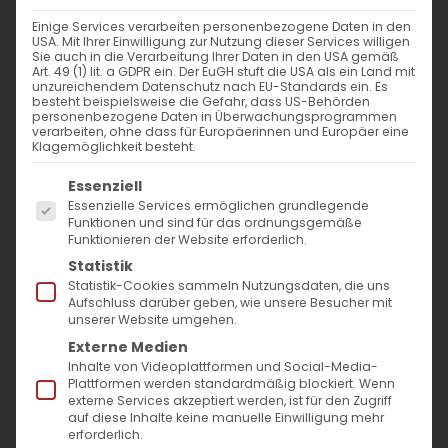
WANN
Einige Services verarbeiten personenbezogene Daten in den
USA. Mit Ihrer Einwilligung zur Nutzung dieser Services willigen
16. März 2024 - 29. November 2023
Sie auch in die Verarbeitung Ihrer Daten in den USA gemäß
Art. 49 (1) lit. a GDPR ein. Der EuGH stuft die USA als ein Land mit
14:00 - 10:57
unzureichendem Datenschutz nach EU-Standards ein. Es
besteht beispielsweise die Gefahr, dass US-Behörden
personenbezogene Daten in Überwachungsprogrammen
verarbeiten, ohne dass für Europäerinnen und Europäer eine
ZUM KALENDER HINZUFÜGEN
Klagemöglichkeit besteht.
Es folgt eine Liste der Service-Gruppen, für die
ICS herunterladen
Google Kalender
iCalendar
Office 365
Outlook Live
Essenziell
Essenzielle Services ermöglichen grundlegende
VERANSTALTUNGSTYP
Funktionen und sind für das ordnungsgemäße
Funktionieren der Website erforderlich.
Surb Patarag / Սուրբ Պատարագ
Statistik
Statistik-Cookies sammeln Nutzungsdaten, die uns
Aufschluss darüber geben, wie unsere Besucher mit
unserer Website umgehen.
Externe Medien
Սրբոց մանկանցն քառասնից, որք ի
Inhalte von Videoplattformen und Social-Media-
Սեբաստիա կատարեցան / Die heiligen 40
Plattformen werden standardmäßig blockiert. Wenn
externe Services akzeptiert werden, ist für den Zugriff
Märtyrer von Sebaste_x000D_
auf diese Inhalte keine manuelle Einwilligung mehr
erforderlich.