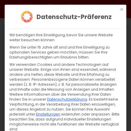
Zum
Facebook
X
Instagram
YouTube
Spotify
Telegram
LinkedIn
SoundCloud
Mit di
Inhalt
Datenschutz-Präferenz
springen
Wir benötigen Ihre Einwilligung, bevor Sie unsere Website
weiter besuchen können.
Wenn Sie unter 16 Jahre alt sind und Ihre Einwilligung zu
optionalen Services geben möchten, müssen Sie Ihre
Erziehungsberechtigten um Erlaubnis bitten.
Wir verwenden Cookies und andere Technologien auf
unserer Website. Einige von ihnen sind essenziell, während
andere uns helfen, diese Website und Ihre Erfahrung zu
Zurück
Vor
verbessern.
Personenbezogene Daten können verarbeitet
werden (z. B. IP-Adressen), z. B. für personalisierte Anzeigen
und Inhalte oder die Messung von Anzeigen und Inhalten.
Weitere Informationen über die Verwendung Ihrer Daten
finden Sie in unserer
Datenschutzerklärung
.
Es besteht keine
Սուրբ Պատարագ / Surb Patarag
Verpflichtung, in die Verarbeitung Ihrer Daten einzuwilligen,
um dieses Angebot zu nutzen.
Sie können Ihre Auswahl
12. Mai 2024
jederzeit unter
Einstellungen
widerrufen oder anpassen.
Bitte
beachten Sie, dass aufgrund individueller Einstellungen
möglicherweise nicht alle Funktionen der Website verfügbar
sind.