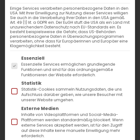
WANN
Einige Services verarbeiten personenbezogene Daten in den
USA. Mit Ihrer Einwilligung zur Nutzung dieser Services willigen
12. Mai 2024 - 29. November 2023
Sie auch in die Verarbeitung Ihrer Daten in den USA gemäß
Art. 49 (1) lit. a GDPR ein. Der EuGH stuft die USA als ein Land mit
12:00 - 10:57
unzureichendem Datenschutz nach EU-Standards ein. Es
besteht beispielsweise die Gefahr, dass US-Behörden
personenbezogene Daten in Überwachungsprogrammen
verarbeiten, ohne dass für Europäerinnen und Europäer eine
ZUM KALENDER HINZUFÜGEN
Klagemöglichkeit besteht.
Es folgt eine Liste der Service-Gruppen, für die
ICS herunterladen
Google Kalender
iCalendar
Office 365
Outlook Live
Essenziell
Essenzielle Services ermöglichen grundlegende
VERANSTALTUNGSTYP
Funktionen und sind für das ordnungsgemäße
Funktionieren der Website erforderlich.
Surb Patarag / Սուրբ Պատարագ
Statistik
Statistik-Cookies sammeln Nutzungsdaten, die uns
Aufschluss darüber geben, wie unsere Besucher mit
unserer Website umgehen.
Externe Medien
Զ կիւրակէ / 6. Sonntag nach Ostern
Inhalte von Videoplattformen und Social-Media-
Plattformen werden standardmäßig blockiert. Wenn
externe Services akzeptiert werden, ist für den Zugriff
auf diese Inhalte keine manuelle Einwilligung mehr
erforderlich.