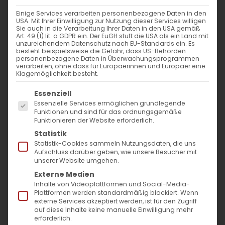
WANN
Einige Services verarbeiten personenbezogene Daten in den
USA. Mit Ihrer Einwilligung zur Nutzung dieser Services willigen
9. Juni 2024 - 29. November 2023
Sie auch in die Verarbeitung Ihrer Daten in den USA gemäß
Art. 49 (1) lit. a GDPR ein. Der EuGH stuft die USA als ein Land mit
12:00 - 10:57
unzureichendem Datenschutz nach EU-Standards ein. Es
besteht beispielsweise die Gefahr, dass US-Behörden
personenbezogene Daten in Überwachungsprogrammen
verarbeiten, ohne dass für Europäerinnen und Europäer eine
ZUM KALENDER HINZUFÜGEN
Klagemöglichkeit besteht.
Es folgt eine Liste der Service-Gruppen, für die
ICS herunterladen
Google Kalender
iCalendar
Office 365
Outlook Live
Essenziell
Essenzielle Services ermöglichen grundlegende
VERANSTALTUNGSTYP
Funktionen und sind für das ordnungsgemäße
Funktionieren der Website erforderlich.
Surb Patarag / Սուրբ Պատարագ
Statistik
Statistik-Cookies sammeln Nutzungsdaten, die uns
Aufschluss darüber geben, wie unsere Besucher mit
unserer Website umgehen.
Externe Medien
Գ կիւրակէ զկնի Հոգեգալստեան / 3.
Inhalte von Videoplattformen und Social-Media-
Sonntag nach Pfingsten
Plattformen werden standardmäßig blockiert. Wenn
externe Services akzeptiert werden, ist für den Zugriff
auf diese Inhalte keine manuelle Einwilligung mehr
erforderlich.