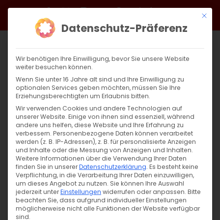
Zum
Facebook
X
Instagram
YouTube
Spotify
Telegram
LinkedIn
SoundCloud
Mit di
Inhalt
Datenschutz-Präferenz
springen
Wir benötigen Ihre Einwilligung, bevor Sie unsere Website
weiter besuchen können.
Wenn Sie unter 16 Jahre alt sind und Ihre Einwilligung zu
optionalen Services geben möchten, müssen Sie Ihre
Erziehungsberechtigten um Erlaubnis bitten.
Wir verwenden Cookies und andere Technologien auf
unserer Website. Einige von ihnen sind essenziell, während
andere uns helfen, diese Website und Ihre Erfahrung zu
Zurück
Vor
verbessern.
Personenbezogene Daten können verarbeitet
werden (z. B. IP-Adressen), z. B. für personalisierte Anzeigen
und Inhalte oder die Messung von Anzeigen und Inhalten.
Weitere Informationen über die Verwendung Ihrer Daten
finden Sie in unserer
Datenschutzerklärung
.
Es besteht keine
Սուրբ Պատարագ / Surb Patarag
Verpflichtung, in die Verarbeitung Ihrer Daten einzuwilligen,
um dieses Angebot zu nutzen.
Sie können Ihre Auswahl
9. Juni 2024
jederzeit unter
Einstellungen
widerrufen oder anpassen.
Bitte
beachten Sie, dass aufgrund individueller Einstellungen
möglicherweise nicht alle Funktionen der Website verfügbar
sind.