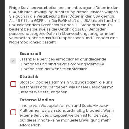
WANN
Einige Services verarbeiten personenbezogene Daten in den
USA. Mit Ihrer Einwilligung zur Nutzung dieser Services willigen
8. September 2024 - 29. November
Sie auch in die Verarbeitung Ihrer Daten in den USA gemäß
Art. 49 (1) lit. a GDPR ein. Der EuGH stuft die USA als ein Land mit
2023
unzureichendem Datenschutz nach EU-Standards ein. Es
besteht beispielsweise die Gefahr, dass US-Behörden
12:00 - 10:57
personenbezogene Daten in Überwachungsprogrammen
verarbeiten, ohne dass für Europäerinnen und Europäer eine
Klagemöglichkeit besteht.
ZUM KALENDER HINZUFÜGEN
Es folgt eine Liste der Service-Gruppen, für die
Essenziell
ICS herunterladen
Google Kalender
iCalendar
Office 365
Outlook Live
Essenzielle Services ermöglichen grundlegende
Funktionen und sind für das ordnungsgemäße
VERANSTALTUNGSTYP
Funktionieren der Website erforderlich.
Statistik
Surb Patarag / Սուրբ Պատարագ
Statistik-Cookies sammeln Nutzungsdaten, die uns
Aufschluss darüber geben, wie unsere Besucher mit
unserer Website umgehen.
Externe Medien
Inhalte von Videoplattformen und Social-Media-
Ս. Կույս Մարիամի Ծնունդն Աննայից /
Plattformen werden standardmäßig blockiert. Wenn
externe Services akzeptiert werden, ist für den Zugriff
Geburtsfest der Hl. Jungfrau Maria
auf diese Inhalte keine manuelle Einwilligung mehr
erforderlich.