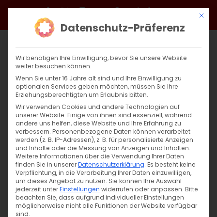
Zum
Facebook
X
Instagram
YouTube
Spotify
Telegram
LinkedIn
SoundCloud
Mit di
Inhalt
Datenschutz-Präferenz
springen
Wir benötigen Ihre Einwilligung, bevor Sie unsere Website
weiter besuchen können.
Wenn Sie unter 16 Jahre alt sind und Ihre Einwilligung zu
optionalen Services geben möchten, müssen Sie Ihre
Erziehungsberechtigten um Erlaubnis bitten.
Wir verwenden Cookies und andere Technologien auf
unserer Website. Einige von ihnen sind essenziell, während
andere uns helfen, diese Website und Ihre Erfahrung zu
Zurück
Vor
verbessern.
Personenbezogene Daten können verarbeitet
werden (z. B. IP-Adressen), z. B. für personalisierte Anzeigen
und Inhalte oder die Messung von Anzeigen und Inhalten.
Weitere Informationen über die Verwendung Ihrer Daten
finden Sie in unserer
Datenschutzerklärung
.
Es besteht keine
Սուրբ Պատարագ / Surb Patarag
Verpflichtung, in die Verarbeitung Ihrer Daten einzuwilligen,
um dieses Angebot zu nutzen.
Sie können Ihre Auswahl
8. September 2024
jederzeit unter
Einstellungen
widerrufen oder anpassen.
Bitte
beachten Sie, dass aufgrund individueller Einstellungen
möglicherweise nicht alle Funktionen der Website verfügbar
sind.