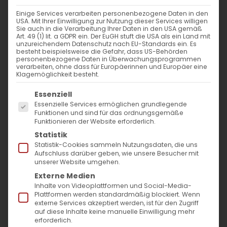
WANN
Einige Services verarbeiten personenbezogene Daten in den
USA. Mit Ihrer Einwilligung zur Nutzung dieser Services willigen
13. Oktober 2024 - 29. November 2023
Sie auch in die Verarbeitung Ihrer Daten in den USA gemäß
Art. 49 (1) lit. a GDPR ein. Der EuGH stuft die USA als ein Land mit
12:30 - 10:57
unzureichendem Datenschutz nach EU-Standards ein. Es
besteht beispielsweise die Gefahr, dass US-Behörden
personenbezogene Daten in Überwachungsprogrammen
verarbeiten, ohne dass für Europäerinnen und Europäer eine
ZUM KALENDER HINZUFÜGEN
Klagemöglichkeit besteht.
Es folgt eine Liste der Service-Gruppen, für die
ICS herunterladen
Google Kalender
iCalendar
Office 365
Outlook Live
Essenziell
Essenzielle Services ermöglichen grundlegende
VERANSTALTUNGSTYP
Funktionen und sind für das ordnungsgemäße
Funktionieren der Website erforderlich.
Surb Patarag / Սուրբ Պատարագ
Statistik
Statistik-Cookies sammeln Nutzungsdaten, die uns
Aufschluss darüber geben, wie unsere Besucher mit
unserer Website umgehen.
Externe Medien
Ե կիւրակէ զկնի Ս. Խաչի / 5. Sonntag nach
Inhalte von Videoplattformen und Social-Media-
Hl. Kreuz
Plattformen werden standardmäßig blockiert. Wenn
externe Services akzeptiert werden, ist für den Zugriff
auf diese Inhalte keine manuelle Einwilligung mehr
erforderlich.