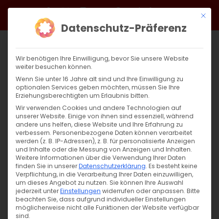
Zum
Facebook
X
Instagram
YouTube
Spotify
Telegram
LinkedIn
SoundCloud
Mit di
Inhalt
Datenschutz-Präferenz
springen
Wir benötigen Ihre Einwilligung, bevor Sie unsere Website
weiter besuchen können.
Wenn Sie unter 16 Jahre alt sind und Ihre Einwilligung zu
optionalen Services geben möchten, müssen Sie Ihre
Erziehungsberechtigten um Erlaubnis bitten.
Wir verwenden Cookies und andere Technologien auf
unserer Website. Einige von ihnen sind essenziell, während
andere uns helfen, diese Website und Ihre Erfahrung zu
Zurück
Vor
verbessern.
Personenbezogene Daten können verarbeitet
werden (z. B. IP-Adressen), z. B. für personalisierte Anzeigen
und Inhalte oder die Messung von Anzeigen und Inhalten.
Weitere Informationen über die Verwendung Ihrer Daten
finden Sie in unserer
Datenschutzerklärung
.
Es besteht keine
Սուրբ Պատարագ / Surb Patarag
Verpflichtung, in die Verarbeitung Ihrer Daten einzuwilligen,
um dieses Angebot zu nutzen.
Sie können Ihre Auswahl
13. Oktober 2024
jederzeit unter
Einstellungen
widerrufen oder anpassen.
Bitte
beachten Sie, dass aufgrund individueller Einstellungen
möglicherweise nicht alle Funktionen der Website verfügbar
sind.