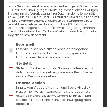
WANN
Einige Services verarbeiten personenbezogene Daten in den
USA. Mit Ihrer Einwilligung zur Nutzung dieser Services willigen
20. Oktober 2024 - 29. November 2023
Sie auch in die Verarbeitung Ihrer Daten in den USA gemäß
Art. 49 (1) lit. a GDPR ein. Der EuGH stuft die USA als ein Land mit
12:00 - 10:57
unzureichendem Datenschutz nach EU-Standards ein. Es
besteht beispielsweise die Gefahr, dass US-Behörden
personenbezogene Daten in Überwachungsprogrammen
verarbeiten, ohne dass für Europäerinnen und Europäer eine
ZUM KALENDER HINZUFÜGEN
Klagemöglichkeit besteht.
Es folgt eine Liste der Service-Gruppen, für die
ICS herunterladen
Google Kalender
iCalendar
Office 365
Outlook Live
Essenziell
Essenzielle Services ermöglichen grundlegende
VERANSTALTUNGSTYP
Funktionen und sind für das ordnungsgemäße
Funktionieren der Website erforderlich.
Surb Patarag / Սուրբ Պատարագ
Statistik
Statistik-Cookies sammeln Nutzungsdaten, die uns
Aufschluss darüber geben, wie unsere Besucher mit
unserer Website umgehen.
Externe Medien
Զ կիւրակէ զկնի Ս. Խաչի / 6. Sonntag nach
Inhalte von Videoplattformen und Social-Media-
Hl. Kreuz
Plattformen werden standardmäßig blockiert. Wenn
externe Services akzeptiert werden, ist für den Zugriff
auf diese Inhalte keine manuelle Einwilligung mehr
erforderlich.