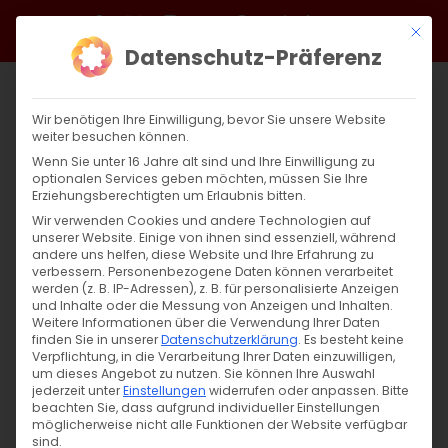
Zum
Facebook
X
Instagram
YouTube
Spotify
Telegram
LinkedIn
SoundCloud
Mit di
Inhalt
Datenschutz-Präferenz
springen
Wir benötigen Ihre Einwilligung, bevor Sie unsere Website
weiter besuchen können.
Wenn Sie unter 16 Jahre alt sind und Ihre Einwilligung zu
optionalen Services geben möchten, müssen Sie Ihre
Erziehungsberechtigten um Erlaubnis bitten.
Wir verwenden Cookies und andere Technologien auf
unserer Website. Einige von ihnen sind essenziell, während
andere uns helfen, diese Website und Ihre Erfahrung zu
Zurück
Vor
verbessern.
Personenbezogene Daten können verarbeitet
werden (z. B. IP-Adressen), z. B. für personalisierte Anzeigen
und Inhalte oder die Messung von Anzeigen und Inhalten.
Weitere Informationen über die Verwendung Ihrer Daten
finden Sie in unserer
Datenschutzerklärung
.
Es besteht keine
Սուրբ Պատարագ / Surb Patarag
Verpflichtung, in die Verarbeitung Ihrer Daten einzuwilligen,
um dieses Angebot zu nutzen.
Sie können Ihre Auswahl
20. Oktober 2024
jederzeit unter
Einstellungen
widerrufen oder anpassen.
Bitte
beachten Sie, dass aufgrund individueller Einstellungen
möglicherweise nicht alle Funktionen der Website verfügbar
sind.