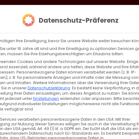
loud
AKTION HEIMAT SCHAFFEN!
Gottesdienste & Events
Se
Datenschutz-Präferenz
AGBW
WIR
BEKENN
nötigen Ihre Einwilligung, bevor Sie unsere Website weiter besuchen kö
ie unter 16 Jahre alt sind und Ihre Einwilligung zu optionalen Services 
n, müssen Sie Ihre Erziehungsberechtigten um Erlaubnis bitten.
rwenden Cookies und andere Technologien auf unserer Website. Einige
sind essenziell, während andere uns helfen, diese Website und Ihre Erfa
Zurück
Vor
bessern.
Personenbezogene Daten können verarbeitet werden (z. B. IP-
en), z. B. für personalisierte Anzeigen und Inhalte oder die Messung von
en und Inhalten.
Weitere Informationen über die Verwendung Ihrer Date
 Sie in unserer
Datenschutzerklärung
.
Es besteht keine Verpflichtung, in d
eitung Ihrer Daten einzuwilligen, um dieses Angebot zu nutzen.
Sie könn
l jederzeit unter
Einstellungen
widerrufen oder anpassen.
Bitte beachte
ufgrund individueller Einstellungen möglicherweise nicht alle Funktione
e verfügbar sind.
 Services verarbeiten personenbezogene Daten in den USA. Mit Ihrer
ligung zur Nutzung dieser Services willigen Sie auch in die Verarbeitung I
VERANSTALTUNGSTYP
in den USA gemäß Art. 49 (1) lit. a GDPR ein. Der EuGH stuft die USA als ei
zureichendem Datenschutz nach EU-Standards ein. Es besteht beispiel
efahr, dass US-Behörden personenbezogene Daten in