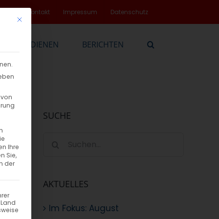
rvice
Kontakt
Impressum
Datenschutz
Mit diesem Button wird der Dialog geschlossen. Seine Funktionalität
EN
DIENEN
BERICHTEN
nnen.
geben
 von
hrung
SUCHE
n
Suche
ie
en Ihre
nach:
n Sie,
n der
AKTUELLES
hrer
n Land
Im Fokus: August
sweise