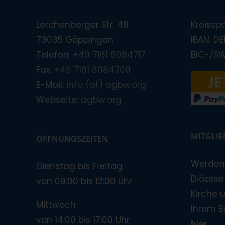
Lerchenberger Str. 48
Kreissp
73035 Göppingen
IBAN: D
Telefon:
+49 7161 8084717
BIC-/S
Fax:
+49 7161 8084709
E-Mail:
info (at) agbw.org
Webseite:
agbw.org
MITGLI
ÖFFNUNGSZEITEN
Werden 
Dienstag bis Freitag
Diözese!
von 09:00 bis 12:00 Uhr
Kirche 
Mittwoch
Ihrem B
von 14:00 bis 17:00 Uhr
hier