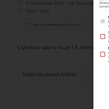
3. November 2024 - 29. November 2
Überw
Europä
12:00 - 10:57
Es f
ZUM KALENDER HINZUFÜGEN
ICS herunterladen
Google Kalender
iCalendar
Office 365
Outlook Live
Է կիւրակէ զկնի Ս. Խաչի / 8. Sonntag nach 
Teilen Sie diesen Artikel!