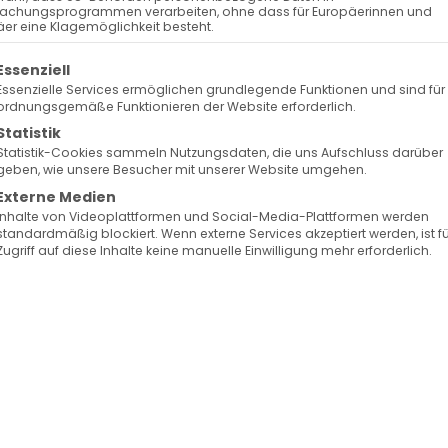
023
Surb Patarag / Սուրբ Պատարագ
achungsprogrammen verarbeiten, ohne dass für Europäerinnen und
er eine Klagemöglichkeit besteht.
olgt eine Liste der Service-Gruppen, für die eine Ein
Essenziell
Essenzielle Services ermöglichen grundlegende Funktionen und sind für
ordnungsgemäße Funktionieren der Website erforderlich.
Statistik
Statistik-Cookies sammeln Nutzungsdaten, die uns Aufschluss darüber
geben, wie unsere Besucher mit unserer Website umgehen.
Hl. Kreuz
Externe Medien
Inhalte von Videoplattformen und Social-Media-Plattformen werden
standardmäßig blockiert. Wenn externe Services akzeptiert werden, ist f
Zugriff auf diese Inhalte keine manuelle Einwilligung mehr erforderlich.
Facebook
X
LinkedIn
WhatsApp
Telegram
Pinterest
Vk