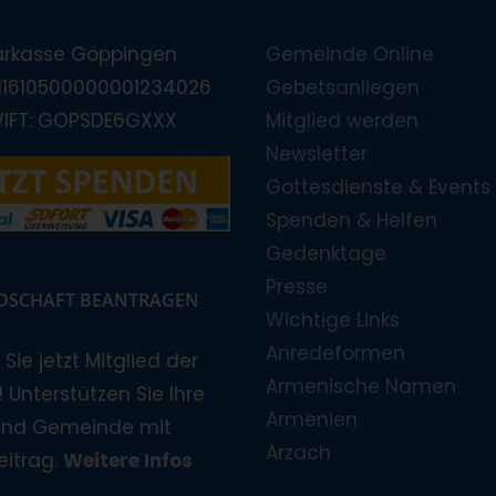
arkasse Göppingen
Gemeinde Online
E11610500000001234026
Gebetsanliegen
WIFT: GOPSDE6GXXX
Mitglied werden
Newsletter
Gottesdienste & Events
Spenden & Helfen
Gedenktage
Presse
EDSCHAFT BEANTRAGEN
Wichtige Links
Anredeformen
Sie jetzt Mitglied der
Armenische Namen
 Unterstützen Sie Ihre
Armenien
und Gemeinde mit
Arzach
eitrag.
Weitere Infos