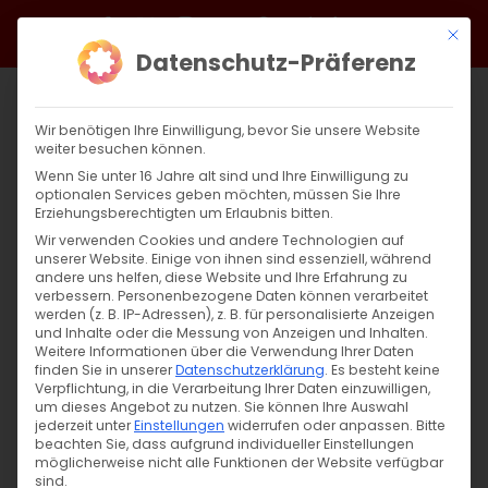
Zum
Facebook
X
Instagram
YouTube
Spotify
Telegram
LinkedIn
SoundCloud
Mit di
Inhalt
Datenschutz-Präferenz
springen
Wir benötigen Ihre Einwilligung, bevor Sie unsere Website
weiter besuchen können.
Wenn Sie unter 16 Jahre alt sind und Ihre Einwilligung zu
optionalen Services geben möchten, müssen Sie Ihre
Erziehungsberechtigten um Erlaubnis bitten.
Wir verwenden Cookies und andere Technologien auf
unserer Website. Einige von ihnen sind essenziell, während
andere uns helfen, diese Website und Ihre Erfahrung zu
Zurück
Vor
verbessern.
Personenbezogene Daten können verarbeitet
werden (z. B. IP-Adressen), z. B. für personalisierte Anzeigen
und Inhalte oder die Messung von Anzeigen und Inhalten.
Weitere Informationen über die Verwendung Ihrer Daten
finden Sie in unserer
Datenschutzerklärung
.
Es besteht keine
Սուրբ Պատարագ / Surb Patarag
Verpflichtung, in die Verarbeitung Ihrer Daten einzuwilligen,
um dieses Angebot zu nutzen.
Sie können Ihre Auswahl
31. März 2024
jederzeit unter
Einstellungen
widerrufen oder anpassen.
Bitte
beachten Sie, dass aufgrund individueller Einstellungen
möglicherweise nicht alle Funktionen der Website verfügbar
sind.