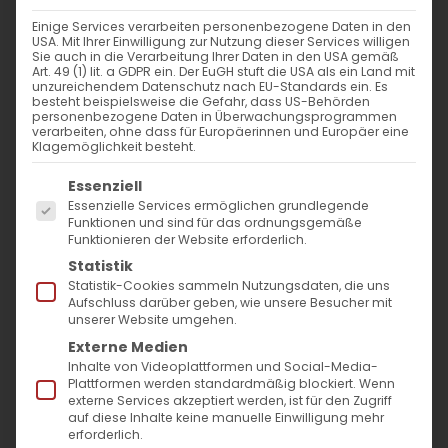
WANN
Einige Services verarbeiten personenbezogene Daten in den
USA. Mit Ihrer Einwilligung zur Nutzung dieser Services willigen
31. März 2024 - 25. November 2023
Sie auch in die Verarbeitung Ihrer Daten in den USA gemäß
Art. 49 (1) lit. a GDPR ein. Der EuGH stuft die USA als ein Land mit
10:00 - 11:06
unzureichendem Datenschutz nach EU-Standards ein. Es
besteht beispielsweise die Gefahr, dass US-Behörden
personenbezogene Daten in Überwachungsprogrammen
verarbeiten, ohne dass für Europäerinnen und Europäer eine
ZUM KALENDER HINZUFÜGEN
Klagemöglichkeit besteht.
Es folgt eine Liste der Service-Gruppen, für die
ICS herunterladen
Google Kalender
iCalendar
Office 365
Outlook Live
Essenziell
Essenzielle Services ermöglichen grundlegende
VERANSTALTUNGSTYP
Funktionen und sind für das ordnungsgemäße
Funktionieren der Website erforderlich.
Surb Patarag / Սուրբ Պատարագ
Statistik
Statistik-Cookies sammeln Nutzungsdaten, die uns
Aufschluss darüber geben, wie unsere Besucher mit
unserer Website umgehen.
Externe Medien
ՅԱՐՈՒԹԻՒՆ ՏԵԱՌՆ ՄԵՐՈՅ ՅԻՍՈՒՍԻ
Inhalte von Videoplattformen und Social-Media-
ՔՐԻՍՏՈՍԻ (Զատիկ)/ AUFERSTEHUNG
Plattformen werden standardmäßig blockiert. Wenn
externe Services akzeptiert werden, ist für den Zugriff
UNSERES HERRN JESUS CHRISTUS
auf diese Inhalte keine manuelle Einwilligung mehr
erforderlich.
(Ostern)_x000D_