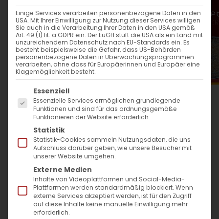
WANN
Einige Services verarbeiten personenbezogene Daten in den
USA. Mit Ihrer Einwilligung zur Nutzung dieser Services willigen
11. Februar 2024
Sie auch in die Verarbeitung Ihrer Daten in den USA gemäß
Art. 49 (1) lit. a GDPR ein. Der EuGH stuft die USA als ein Land mit
14:00 - 15:30
unzureichendem Datenschutz nach EU-Standards ein. Es
besteht beispielsweise die Gefahr, dass US-Behörden
personenbezogene Daten in Überwachungsprogrammen
verarbeiten, ohne dass für Europäerinnen und Europäer eine
ZUM KALENDER HINZUFÜGEN
Klagemöglichkeit besteht.
Es folgt eine Liste der Service-Gruppen, für die
ICS herunterladen
Google Kalender
iCalendar
Office 365
Outlook Live
Essenziell
Essenzielle Services ermöglichen grundlegende
WO
Funktionen und sind für das ordnungsgemäße
Funktionieren der Website erforderlich.
Evang. Providenzkirche
Statistik
Heidelberg
Statistik-Cookies sammeln Nutzungsdaten, die uns
Aufschluss darüber geben, wie unsere Besucher mit
Hauptstraße 90a,
unserer Website umgehen.
Heidelberg, 69117
Externe Medien
Inhalte von Videoplattformen und Social-Media-
Plattformen werden standardmäßig blockiert. Wenn
VERANSTALTUNGSTYP
externe Services akzeptiert werden, ist für den Zugriff
auf diese Inhalte keine manuelle Einwilligung mehr
erforderlich.
Surb Patarag / Սուրբ