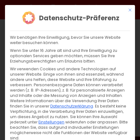
Zum
Facebook
X
Instagram
YouTube
Spotify
Telegram
LinkedIn
SoundCloud
Mit di
Inhalt
Datenschutz-Präferenz
springen
Wir benötigen Ihre Einwilligung, bevor Sie unsere Website
weiter besuchen können.
Wenn Sie unter 16 Jahre alt sind und Ihre Einwilligung zu
optionalen Services geben möchten, müssen Sie Ihre
Erziehungsberechtigten um Erlaubnis bitten.
Wir verwenden Cookies und andere Technologien auf
unserer Website. Einige von ihnen sind essenziell, während
andere uns helfen, diese Website und Ihre Erfahrung zu
Zurück
Vor
verbessern.
Personenbezogene Daten können verarbeitet
werden (z. B. IP-Adressen), z. B. für personalisierte Anzeigen
und Inhalte oder die Messung von Anzeigen und Inhalten.
Weitere Informationen über die Verwendung Ihrer Daten
finden Sie in unserer
Datenschutzerklärung
.
Es besteht keine
Սուրբ Պատարագ / Surb Patarag
Verpflichtung, in die Verarbeitung Ihrer Daten einzuwilligen,
um dieses Angebot zu nutzen.
Sie können Ihre Auswahl
11. Februar 2024
jederzeit unter
Einstellungen
widerrufen oder anpassen.
Bitte
beachten Sie, dass aufgrund individueller Einstellungen
möglicherweise nicht alle Funktionen der Website verfügbar
sind.