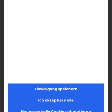
SUCHE
Suche
nach:
AKTUELLES
Im Fokus: August
Sichtbar sein, ins Gespräch kommen
Vardavar in Göppingen und in den
Gemeinden der Diözese
Einwilligung speichern
Ich akzeptiere alle
Nur essenzielle Cookies akzeptieren