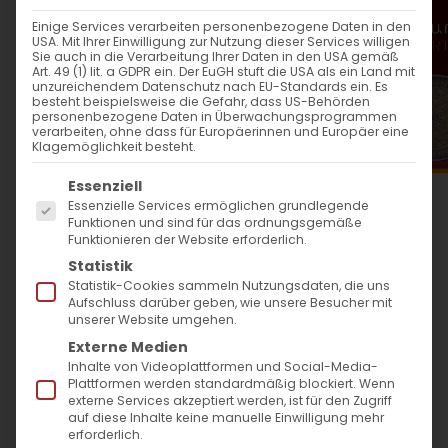
WANN
Einige Services verarbeiten personenbezogene Daten in den
USA. Mit Ihrer Einwilligung zur Nutzung dieser Services willigen
18. Februar 2024
Sie auch in die Verarbeitung Ihrer Daten in den USA gemäß
Art. 49 (1) lit. a GDPR ein. Der EuGH stuft die USA als ein Land mit
12:00 - 13:30
unzureichendem Datenschutz nach EU-Standards ein. Es
besteht beispielsweise die Gefahr, dass US-Behörden
personenbezogene Daten in Überwachungsprogrammen
verarbeiten, ohne dass für Europäerinnen und Europäer eine
ZUM KALENDER HINZUFÜGEN
Klagemöglichkeit besteht.
Es folgt eine Liste der Service-Gruppen, für die
ICS herunterladen
Google Kalender
iCalendar
Office 365
Outlook Live
Essenziell
Essenzielle Services ermöglichen grundlegende
WO
Funktionen und sind für das ordnungsgemäße
Funktionieren der Website erforderlich.
Evang. Lutherkirche Bad
Statistik
Cannstatt
Statistik-Cookies sammeln Nutzungsdaten, die uns
Aufschluss darüber geben, wie unsere Besucher mit
Martin-Luther-Straße 54,
unserer Website umgehen.
Stuttgart
Externe Medien
Inhalte von Videoplattformen und Social-Media-
Plattformen werden standardmäßig blockiert. Wenn
VERANSTALTUNGSTYP
externe Services akzeptiert werden, ist für den Zugriff
auf diese Inhalte keine manuelle Einwilligung mehr
erforderlich.
Surb Patarag / Սուրբ