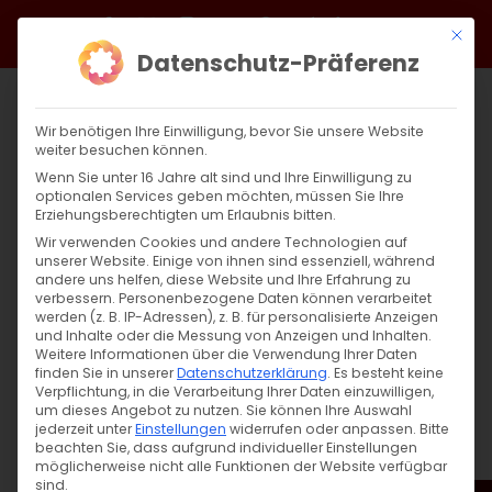
Zum
Facebook
X
Instagram
YouTube
Spotify
Telegram
LinkedIn
SoundCloud
Mit di
Inhalt
Datenschutz-Präferenz
springen
Wir benötigen Ihre Einwilligung, bevor Sie unsere Website
weiter besuchen können.
Wenn Sie unter 16 Jahre alt sind und Ihre Einwilligung zu
optionalen Services geben möchten, müssen Sie Ihre
Erziehungsberechtigten um Erlaubnis bitten.
Wir verwenden Cookies und andere Technologien auf
unserer Website. Einige von ihnen sind essenziell, während
andere uns helfen, diese Website und Ihre Erfahrung zu
Zurück
Vor
verbessern.
Personenbezogene Daten können verarbeitet
werden (z. B. IP-Adressen), z. B. für personalisierte Anzeigen
und Inhalte oder die Messung von Anzeigen und Inhalten.
Weitere Informationen über die Verwendung Ihrer Daten
finden Sie in unserer
Datenschutzerklärung
.
Es besteht keine
Սուրբ Պատարագ / Surb Patarag
Verpflichtung, in die Verarbeitung Ihrer Daten einzuwilligen,
um dieses Angebot zu nutzen.
Sie können Ihre Auswahl
18. Februar 2024
jederzeit unter
Einstellungen
widerrufen oder anpassen.
Bitte
beachten Sie, dass aufgrund individueller Einstellungen
möglicherweise nicht alle Funktionen der Website verfügbar
sind.