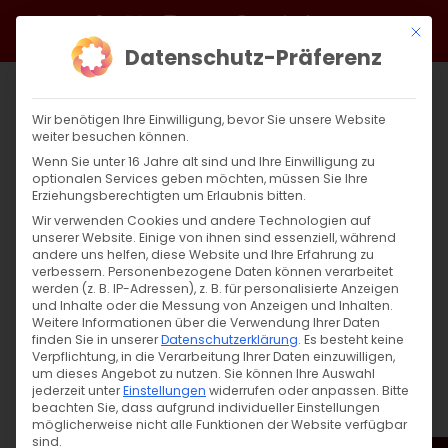
Zum
Facebook
X
Instagram
YouTube
Spotify
Telegram
LinkedIn
SoundCloud
Mit di
Inhalt
Datenschutz-Präferenz
springen
Wir benötigen Ihre Einwilligung, bevor Sie unsere Website
weiter besuchen können.
Wenn Sie unter 16 Jahre alt sind und Ihre Einwilligung zu
optionalen Services geben möchten, müssen Sie Ihre
Erziehungsberechtigten um Erlaubnis bitten.
Wir verwenden Cookies und andere Technologien auf
unserer Website. Einige von ihnen sind essenziell, während
andere uns helfen, diese Website und Ihre Erfahrung zu
Zurück
Vor
verbessern.
Personenbezogene Daten können verarbeitet
werden (z. B. IP-Adressen), z. B. für personalisierte Anzeigen
und Inhalte oder die Messung von Anzeigen und Inhalten.
Weitere Informationen über die Verwendung Ihrer Daten
finden Sie in unserer
Datenschutzerklärung
.
Es besteht keine
Սուրբ Պատարագ / Surb Patarag
Verpflichtung, in die Verarbeitung Ihrer Daten einzuwilligen,
um dieses Angebot zu nutzen.
Sie können Ihre Auswahl
21. April 2024
jederzeit unter
Einstellungen
widerrufen oder anpassen.
Bitte
beachten Sie, dass aufgrund individueller Einstellungen
möglicherweise nicht alle Funktionen der Website verfügbar
sind.