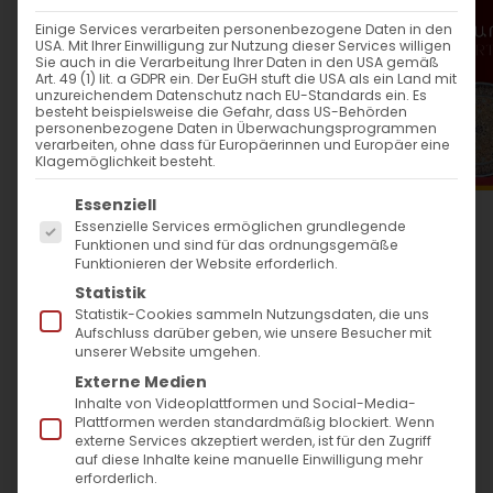
WANN
Einige Services verarbeiten personenbezogene Daten in den
USA. Mit Ihrer Einwilligung zur Nutzung dieser Services willigen
21. April 2024
Sie auch in die Verarbeitung Ihrer Daten in den USA gemäß
Art. 49 (1) lit. a GDPR ein. Der EuGH stuft die USA als ein Land mit
12:00 - 13:30
unzureichendem Datenschutz nach EU-Standards ein. Es
besteht beispielsweise die Gefahr, dass US-Behörden
personenbezogene Daten in Überwachungsprogrammen
verarbeiten, ohne dass für Europäerinnen und Europäer eine
ZUM KALENDER HINZUFÜGEN
Klagemöglichkeit besteht.
Es folgt eine Liste der Service-Gruppen, für die
ICS herunterladen
Google Kalender
iCalendar
Office 365
Outlook Live
Essenziell
Essenzielle Services ermöglichen grundlegende
WO
Funktionen und sind für das ordnungsgemäße
Funktionieren der Website erforderlich.
Evang. Lutherkirche Bad
Statistik
Cannstatt
Statistik-Cookies sammeln Nutzungsdaten, die uns
Aufschluss darüber geben, wie unsere Besucher mit
Martin-Luther-Straße 54,
unserer Website umgehen.
Stuttgart
Externe Medien
Inhalte von Videoplattformen und Social-Media-
Plattformen werden standardmäßig blockiert. Wenn
VERANSTALTUNGSTYP
externe Services akzeptiert werden, ist für den Zugriff
auf diese Inhalte keine manuelle Einwilligung mehr
erforderlich.
Surb Patarag / Սուրբ