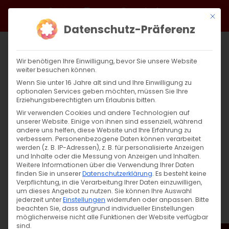
Zum
Facebook
X
Instagram
YouTube
Spotify
Telegram
LinkedIn
SoundCloud
Mit di
Inhalt
Datenschutz-Präferenz
springen
Wir benötigen Ihre Einwilligung, bevor Sie unsere Website
weiter besuchen können.
Wenn Sie unter 16 Jahre alt sind und Ihre Einwilligung zu
optionalen Services geben möchten, müssen Sie Ihre
Erziehungsberechtigten um Erlaubnis bitten.
Wir verwenden Cookies und andere Technologien auf
unserer Website. Einige von ihnen sind essenziell, während
andere uns helfen, diese Website und Ihre Erfahrung zu
Zurück
Vor
verbessern.
Personenbezogene Daten können verarbeitet
werden (z. B. IP-Adressen), z. B. für personalisierte Anzeigen
und Inhalte oder die Messung von Anzeigen und Inhalten.
Weitere Informationen über die Verwendung Ihrer Daten
finden Sie in unserer
Datenschutzerklärung
.
Es besteht keine
Սուրբ Պատարագ / Surb Patarag
Verpflichtung, in die Verarbeitung Ihrer Daten einzuwilligen,
um dieses Angebot zu nutzen.
Sie können Ihre Auswahl
27. Oktober 2024
jederzeit unter
Einstellungen
widerrufen oder anpassen.
Bitte
beachten Sie, dass aufgrund individueller Einstellungen
möglicherweise nicht alle Funktionen der Website verfügbar
sind.