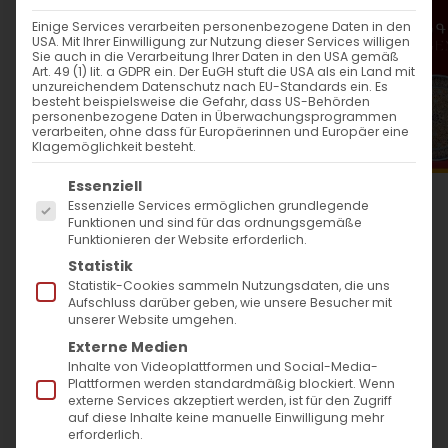
WANN
Einige Services verarbeiten personenbezogene Daten in den
USA. Mit Ihrer Einwilligung zur Nutzung dieser Services willigen
27. Oktober 2024
Sie auch in die Verarbeitung Ihrer Daten in den USA gemäß
Art. 49 (1) lit. a GDPR ein. Der EuGH stuft die USA als ein Land mit
12:00 - 13:30
unzureichendem Datenschutz nach EU-Standards ein. Es
besteht beispielsweise die Gefahr, dass US-Behörden
personenbezogene Daten in Überwachungsprogrammen
verarbeiten, ohne dass für Europäerinnen und Europäer eine
ZUM KALENDER HINZUFÜGEN
Klagemöglichkeit besteht.
Es folgt eine Liste der Service-Gruppen, für die
ICS herunterladen
Google Kalender
iCalendar
Office 365
Outlook Live
Essenziell
Essenzielle Services ermöglichen grundlegende
WO
Funktionen und sind für das ordnungsgemäße
Funktionieren der Website erforderlich.
Armenische Hl. Kreuz Kirche
Statistik
Lerchenberger Straße 48,
Statistik-Cookies sammeln Nutzungsdaten, die uns
Aufschluss darüber geben, wie unsere Besucher mit
Göppingen, 73035
unserer Website umgehen.
Externe Medien
Inhalte von Videoplattformen und Social-Media-
VERANSTALTUNGSTYP
Plattformen werden standardmäßig blockiert. Wenn
externe Services akzeptiert werden, ist für den Zugriff
auf diese Inhalte keine manuelle Einwilligung mehr
Surb Patarag / Սուրբ
erforderlich.
Պատարագ