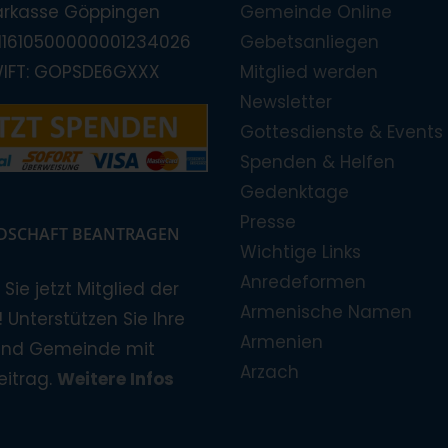
arkasse Göppingen
Gemeinde Online
E11610500000001234026
Gebetsanliegen
WIFT: GOPSDE6GXXX
Mitglied werden
Newsletter
Gottesdienste & Events
Spenden & Helfen
Gedenktage
Presse
EDSCHAFT BEANTRAGEN
Wichtige Links
Anredeformen
Sie jetzt Mitglied der
Armenische Namen
 Unterstützen Sie Ihre
Armenien
und Gemeinde mit
Arzach
eitrag.
Weitere Infos