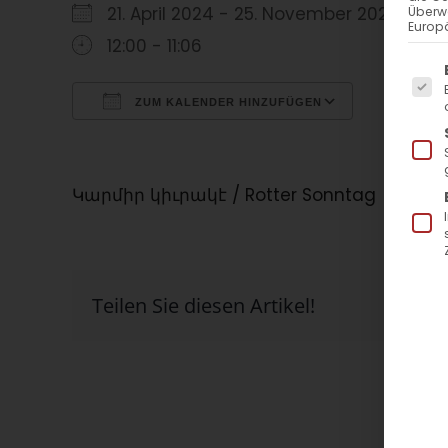
21. April 2024 - 25. November 2023
Überw
Europä
12:00 - 11:06
Es f
ZUM KALENDER HINZUFÜGEN
ICS herunterladen
Google Kalender
iCalendar
Office 365
Outlook Live
Կարմիր կիւրակէ / Rotter Sonntag
Teilen Sie diesen Artikel!