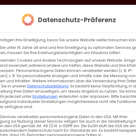
loud
AKTION HEIMAT SCHAFFEN!
Gottesdienste & Events
Se
Datenschutz-Präferenz
AGBW
WIR
BEKENN
nötigen Ihre Einwilligung, bevor Sie unsere Website weiter besuchen kö
ie unter 16 Jahre alt sind und Ihre Einwilligung zu optionalen Services 
n, müssen Sie Ihre Erziehungsberechtigten um Erlaubnis bitten.
rwenden Cookies und andere Technologien auf unserer Website. Einige
sind essenziell, während andere uns helfen, diese Website und Ihre Erfa
Zurück
Vor
bessern.
Personenbezogene Daten können verarbeitet werden (z. B. IP-
en), z. B. für personalisierte Anzeigen und Inhalte oder die Messung von
en und Inhalten.
Weitere Informationen über die Verwendung Ihrer Date
 Sie in unserer
Datenschutzerklärung
.
Es besteht keine Verpflichtung, in d
eitung Ihrer Daten einzuwilligen, um dieses Angebot zu nutzen.
Sie könn
l jederzeit unter
Einstellungen
widerrufen oder anpassen.
Bitte beachte
ufgrund individueller Einstellungen möglicherweise nicht alle Funktione
e verfügbar sind.
 Services verarbeiten personenbezogene Daten in den USA. Mit Ihrer
ligung zur Nutzung dieser Services willigen Sie auch in die Verarbeitung I
VERANSTALTUNGSTYP
in den USA gemäß Art. 49 (1) lit. a GDPR ein. Der EuGH stuft die USA als ei
zureichendem Datenschutz nach EU-Standards ein. Es besteht beispiel
efahr, dass US-Behörden personenbezogene Daten in