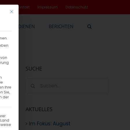
rvice
Kontakt
Impressum
Datenschutz
Mit diesem Button wird der Dialog geschlossen. Seine Funktionalität
EN
DIENEN
BERICHTEN
nnen.
geben
 von
hrung
SUCHE
n
Suche
ie
en Ihre
nach:
n Sie,
n der
AKTUELLES
hrer
n Land
Im Fokus: August
sweise