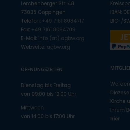
Lerchenberger Str. 48
Kreissp
73035 Göppingen
IBAN: D
Telefon:
+49 7161 8084717
BIC-/S
Fax:
+49 7161 8084709
E-Mail:
info (at) agbw.org
Webseite:
agbw.org
MITGLI
ÖFFNUNGSZEITEN
Werden 
Dienstag bis Freitag
Diözese!
von 09:00 bis 12:00 Uhr
Kirche 
Mittwoch
Ihrem B
von 14:00 bis 17:00 Uhr
hier