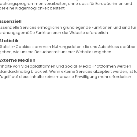
Surb Patarag / Սուրբ Պատարագ
achungsprogrammen verarbeiten, ohne dass für Europäerinnen und
er eine Klagemöglichkeit besteht.
olgt eine Liste der Service-Gruppen, für die eine Ein
Essenziell
Essenzielle Services ermöglichen grundlegende Funktionen und sind für
ordnungsgemäße Funktionieren der Website erforderlich.
Statistik
Statistik-Cookies sammeln Nutzungsdaten, die uns Aufschluss darüber
geben, wie unsere Besucher mit unserer Website umgehen.
Externe Medien
Inhalte von Videoplattformen und Social-Media-Plattformen werden
standardmäßig blockiert. Wenn externe Services akzeptiert werden, ist f
Zugriff auf diese Inhalte keine manuelle Einwilligung mehr erforderlich.
Facebook
X
LinkedIn
WhatsApp
Telegram
Pinterest
Vk