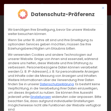
Zum
Facebook
X
Instagram
YouTube
Spotify
Telegram
LinkedIn
SoundCloud
Mit di
Inhalt
Datenschutz-Präferenz
springen
Wir benötigen Ihre Einwilligung, bevor Sie unsere Website
weiter besuchen können.
Wenn Sie unter 16 Jahre alt sind und Ihre Einwilligung zu
optionalen Services geben möchten, müssen Sie Ihre
Erziehungsberechtigten um Erlaubnis bitten.
Wir verwenden Cookies und andere Technologien auf
unserer Website. Einige von ihnen sind essenziell, während
andere uns helfen, diese Website und Ihre Erfahrung zu
Zurück
Vor
verbessern.
Personenbezogene Daten können verarbeitet
werden (z. B. IP-Adressen), z. B. für personalisierte Anzeigen
und Inhalte oder die Messung von Anzeigen und Inhalten.
Weitere Informationen über die Verwendung Ihrer Daten
finden Sie in unserer
Datenschutzerklärung
.
Es besteht keine
Սուրբ Պատարագ / Surb Patarag
Verpflichtung, in die Verarbeitung Ihrer Daten einzuwilligen,
um dieses Angebot zu nutzen.
Sie können Ihre Auswahl
23. März 2025
jederzeit unter
Einstellungen
widerrufen oder anpassen.
Bitte
beachten Sie, dass aufgrund individueller Einstellungen
möglicherweise nicht alle Funktionen der Website verfügbar
sind.