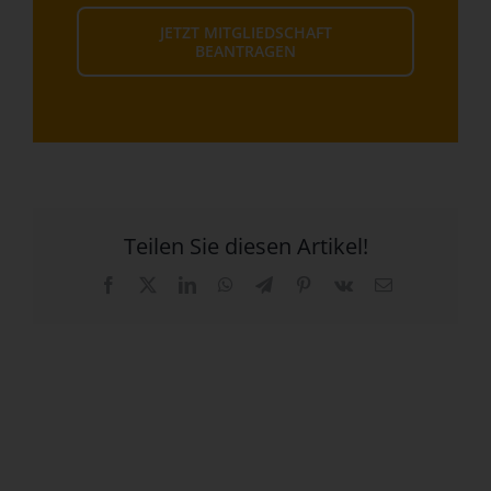
JETZT MITGLIEDSCHAFT
BEANTRAGEN
Teilen Sie diesen Artikel!
Facebook
X
LinkedIn
WhatsApp
Telegram
Pinterest
Vk
E-
Mail