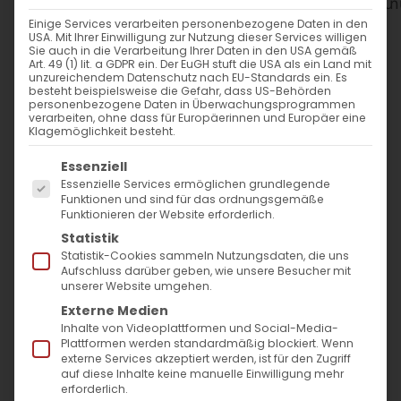
WANN
Einige Services verarbeiten personenbezogene Daten in den
USA. Mit Ihrer Einwilligung zur Nutzung dieser Services willigen
23. März 2025
Sie auch in die Verarbeitung Ihrer Daten in den USA gemäß
Art. 49 (1) lit. a GDPR ein. Der EuGH stuft die USA als ein Land mit
12:00 - 14:00
unzureichendem Datenschutz nach EU-Standards ein. Es
besteht beispielsweise die Gefahr, dass US-Behörden
personenbezogene Daten in Überwachungsprogrammen
verarbeiten, ohne dass für Europäerinnen und Europäer eine
ZUM KALENDER HINZUFÜGEN
Klagemöglichkeit besteht.
Es folgt eine Liste der Service-Gruppen, für die
ICS herunterladen
Google Kalender
iCalendar
Office 365
Outlook Live
Essenziell
Essenzielle Services ermöglichen grundlegende
WO
Funktionen und sind für das ordnungsgemäße
Funktionieren der Website erforderlich.
Evang. Gemeindezentrum
Statistik
Bartenbach
Statistik-Cookies sammeln Nutzungsdaten, die uns
Aufschluss darüber geben, wie unsere Besucher mit
Fehlhalde 4, Göppingen
unserer Website umgehen.
Externe Medien
Inhalte von Videoplattformen und Social-Media-
VERANSTALTUNGSTYP
Plattformen werden standardmäßig blockiert. Wenn
externe Services akzeptiert werden, ist für den Zugriff
auf diese Inhalte keine manuelle Einwilligung mehr
Gottesdienst
erforderlich.
Surb Patarag / Սուրբ