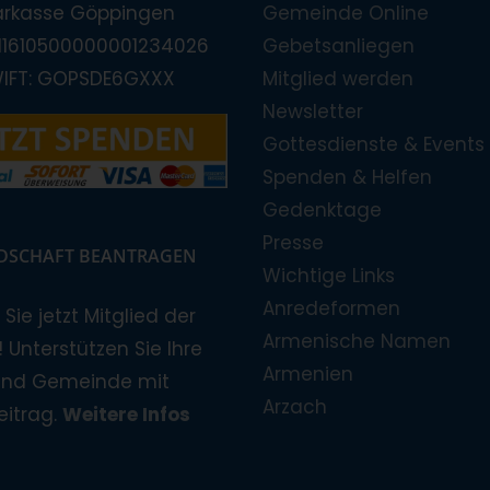
arkasse Göppingen
Gemeinde Online
E11610500000001234026
Gebetsanliegen
WIFT: GOPSDE6GXXX
Mitglied werden
Newsletter
Gottesdienste & Events
Spenden & Helfen
Gedenktage
Presse
EDSCHAFT BEANTRAGEN
Wichtige Links
Anredeformen
Sie jetzt Mitglied der
Armenische Namen
 Unterstützen Sie Ihre
Armenien
und Gemeinde mit
Arzach
eitrag.
Weitere Infos