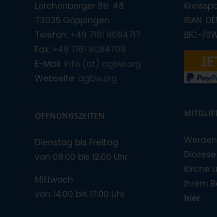
Lerchenberger Str. 48
Kreissp
73035 Göppingen
IBAN: D
Telefon:
+49 7161 8084717
BIC-/S
Fax:
+49 7161 8084709
E-Mail:
info (at) agbw.org
Webseite:
agbw.org
MITGLI
ÖFFNUNGSZEITEN
Werden 
Dienstag bis Freitag
Diözese!
von 09:00 bis 12:00 Uhr
Kirche 
Mittwoch
Ihrem B
von 14:00 bis 17:00 Uhr
hier