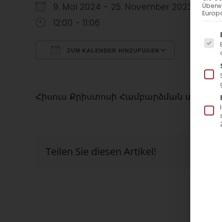
9. Mai 2024 - 25. November 2023
Überw
Europä
12:00 - 11:06
Es f
ZUM KALENDER HINZUFÜGEN
ICS herunterladen
Google Kalender
iCalendar
Office 365
Outlook Live
Հիսուս Քրիստոսի Համբարձման տոն / Chri
Teilen Sie diesen Artikel!