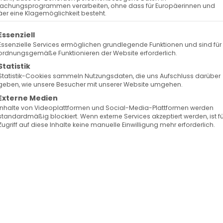
Surb Patarag / Սուրբ Պատարագ
achungsprogrammen verarbeiten, ohne dass für Europäerinnen und
er eine Klagemöglichkeit besteht.
olgt eine Liste der Service-Gruppen, für die eine Ein
Essenziell
Essenzielle Services ermöglichen grundlegende Funktionen und sind für
ordnungsgemäße Funktionieren der Website erforderlich.
Statistik
Statistik-Cookies sammeln Nutzungsdaten, die uns Aufschluss darüber
geben, wie unsere Besucher mit unserer Website umgehen.
sti Himmelfahrt
Externe Medien
Inhalte von Videoplattformen und Social-Media-Plattformen werden
standardmäßig blockiert. Wenn externe Services akzeptiert werden, ist f
Zugriff auf diese Inhalte keine manuelle Einwilligung mehr erforderlich.
Facebook
X
LinkedIn
WhatsApp
Telegram
Pinterest
Vk