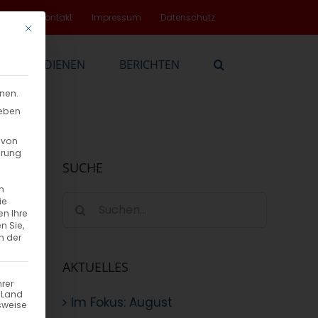
rvice
Kontakt
Impressum
Datenschutz
Mit diesem Button wird der Dialog geschlossen. Seine Funktionalität
EN
DIENEN
BERICHTEN
nnen.
geben
 von
hrung
SUCHE
n
Suche
ie
en Ihre
nach:
n Sie,
n der
AKTUELLES
hrer
n Land
Im Fokus: August
sweise