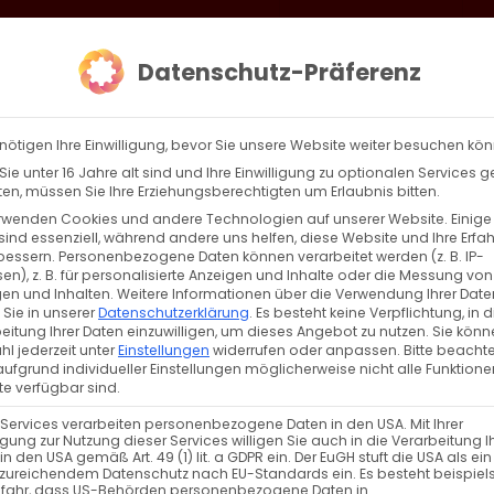
loud
AKTION HEIMAT SCHAFFEN!
Gottesdienste & Events
Se
Datenschutz-Präferenz
AGBW
WIR
BEKENN
nötigen Ihre Einwilligung, bevor Sie unsere Website weiter besuchen kö
ie unter 16 Jahre alt sind und Ihre Einwilligung zu optionalen Services 
n, müssen Sie Ihre Erziehungsberechtigten um Erlaubnis bitten.
rwenden Cookies und andere Technologien auf unserer Website. Einige
sind essenziell, während andere uns helfen, diese Website und Ihre Erfa
Zurück
Vor
bessern.
Personenbezogene Daten können verarbeitet werden (z. B. IP-
en), z. B. für personalisierte Anzeigen und Inhalte oder die Messung von
en und Inhalten.
Weitere Informationen über die Verwendung Ihrer Date
 Sie in unserer
Datenschutzerklärung
.
Es besteht keine Verpflichtung, in d
eitung Ihrer Daten einzuwilligen, um dieses Angebot zu nutzen.
Sie könn
l jederzeit unter
Einstellungen
widerrufen oder anpassen.
Bitte beachte
ufgrund individueller Einstellungen möglicherweise nicht alle Funktione
e verfügbar sind.
 Services verarbeiten personenbezogene Daten in den USA. Mit Ihrer
ligung zur Nutzung dieser Services willigen Sie auch in die Verarbeitung I
VERANSTALTUNGSTYP
in den USA gemäß Art. 49 (1) lit. a GDPR ein. Der EuGH stuft die USA als ei
zureichendem Datenschutz nach EU-Standards ein. Es besteht beispiel
efahr, dass US-Behörden personenbezogene Daten in