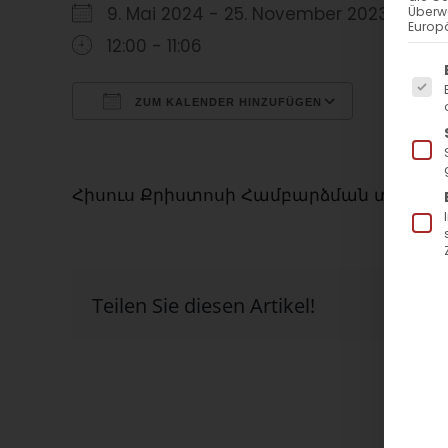
9. Mai 2024 - 25. November 2023
Überw
Europä
12:00 - 11:06
Es f
ZUM KALENDER HINZUFÜGEN
ICS herunterladen
Google Kalender
iCalendar
Office 365
Outlook Live
Հիսուս Քրիստոսի Համբարձման տոն / Chri
Teilen Sie diesen Artikel!