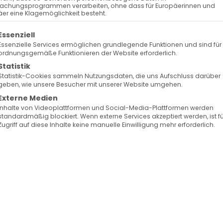
Surb Patarag / Սուրբ Պատարագ
achungsprogrammen verarbeiten, ohne dass für Europäerinnen und
er eine Klagemöglichkeit besteht.
olgt eine Liste der Service-Gruppen, für die eine Ein
Essenziell
Essenzielle Services ermöglichen grundlegende Funktionen und sind für
ordnungsgemäße Funktionieren der Website erforderlich.
Statistik
Statistik-Cookies sammeln Nutzungsdaten, die uns Aufschluss darüber
geben, wie unsere Besucher mit unserer Website umgehen.
sti Himmelfahrt
Externe Medien
Inhalte von Videoplattformen und Social-Media-Plattformen werden
standardmäßig blockiert. Wenn externe Services akzeptiert werden, ist f
Zugriff auf diese Inhalte keine manuelle Einwilligung mehr erforderlich.
Facebook
X
LinkedIn
WhatsApp
Telegram
Pinterest
Vk