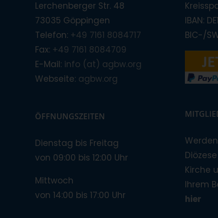
Lerchenberger Str. 48
Kreissp
73035 Göppingen
IBAN: D
Telefon:
+49 7161 8084717
BIC-/S
Fax:
+49 7161 8084709
E-Mail:
info (at) agbw.org
Webseite:
agbw.org
MITGLI
ÖFFNUNGSZEITEN
Werden 
Dienstag bis Freitag
Diözese!
von 09:00 bis 12:00 Uhr
Kirche 
Mittwoch
Ihrem B
von 14:00 bis 17:00 Uhr
hier