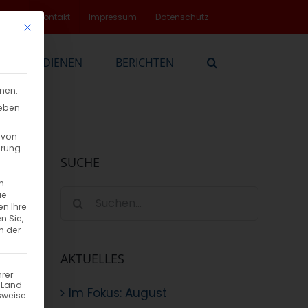
rvice
Kontakt
Impressum
Datenschutz
Mit diesem Button wird der Dialog geschlossen. Seine Funktionalität
EN
DIENEN
BERICHTEN
nnen.
geben
 von
hrung
SUCHE
n
Suche
ie
en Ihre
nach:
n Sie,
n der
AKTUELLES
hrer
n Land
Im Fokus: August
sweise