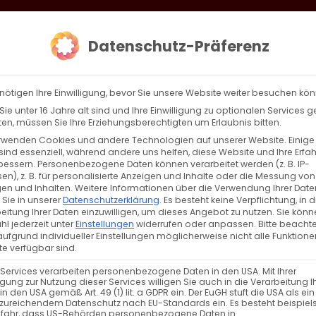
loud
AKTION HEIMAT SCHAFFEN!
Gottesdienste & Events
Se
Datenschutz-Präferenz
AGBW
WIR
BEKENN
nötigen Ihre Einwilligung, bevor Sie unsere Website weiter besuchen kö
ie unter 16 Jahre alt sind und Ihre Einwilligung zu optionalen Services 
n, müssen Sie Ihre Erziehungsberechtigten um Erlaubnis bitten.
rwenden Cookies und andere Technologien auf unserer Website. Einige
sind essenziell, während andere uns helfen, diese Website und Ihre Erfa
Zurück
Vor
bessern.
Personenbezogene Daten können verarbeitet werden (z. B. IP-
en), z. B. für personalisierte Anzeigen und Inhalte oder die Messung von
en und Inhalten.
Weitere Informationen über die Verwendung Ihrer Date
 Sie in unserer
Datenschutzerklärung
.
Es besteht keine Verpflichtung, in d
eitung Ihrer Daten einzuwilligen, um dieses Angebot zu nutzen.
Sie könn
l jederzeit unter
Einstellungen
widerrufen oder anpassen.
Bitte beachte
ufgrund individueller Einstellungen möglicherweise nicht alle Funktione
e verfügbar sind.
 Services verarbeiten personenbezogene Daten in den USA. Mit Ihrer
ligung zur Nutzung dieser Services willigen Sie auch in die Verarbeitung I
VERANSTALTUNGSTYP
in den USA gemäß Art. 49 (1) lit. a GDPR ein. Der EuGH stuft die USA als ei
zureichendem Datenschutz nach EU-Standards ein. Es besteht beispiel
efahr, dass US-Behörden personenbezogene Daten in