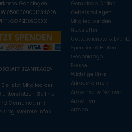
arkasse Göppingen
Gemeinde Online
E11610500000001234026
Gebetsanliegen
WIFT: GOPSDE6GXXX
Mitglied werden
Newsletter
Gottesdienste & Events
Spenden & Helfen
Gedenktage
Presse
EDSCHAFT BEANTRAGEN
Wichtige Links
Anredeformen
Sie jetzt Mitglied der
Armenische Namen
 Unterstützen Sie Ihre
Armenien
und Gemeinde mit
Arzach
eitrag.
Weitere Infos