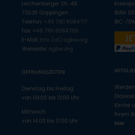
Lerchenberger Str. 48
Kreissp
73035 Göppingen
IBAN: D
Telefon:
+49 7161 8084717
BIC-/S
Fax:
+49 7161 8084709
E-Mail:
info (at) agbw.org
Webseite:
agbw.org
MITGLI
ÖFFNUNGSZEITEN
Werden 
Dienstag bis Freitag
Diözese!
von 09:00 bis 12:00 Uhr
Kirche 
Mittwoch
Ihrem B
von 14:00 bis 17:00 Uhr
hier