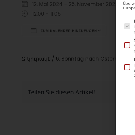
12. Mai 2024 - 25. November 2023
Überw
Europä
12:00 - 11:06
Es f
ZUM KALENDER HINZUFÜGEN
ICS herunterladen
Google Kalender
iCalendar
Office 365
Outlook Live
Զ կիւրակէ / 6. Sonntag nach Ostern
Teilen Sie diesen Artikel!