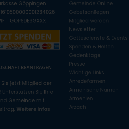
arkasse Göppingen
Gemeinde Online
E11610500000001234026
Gebetsanliegen
WIFT: GOPSDE6GXXX
Mitglied werden
Newsletter
Gottesdienste & Events
Spenden & Helfen
Gedenktage
Presse
EDSCHAFT BEANTRAGEN
Wichtige Links
Anredeformen
Sie jetzt Mitglied der
Armenische Namen
 Unterstützen Sie Ihre
Armenien
und Gemeinde mit
Arzach
eitrag.
Weitere Infos