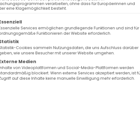
Surb Patarag / Սուրբ Պատարագ
achungsprogrammen verarbeiten, ohne dass für Europäerinnen und
er eine Klagemöglichkeit besteht.
olgt eine Liste der Service-Gruppen, für die eine Ein
Essenziell
Essenzielle Services ermöglichen grundlegende Funktionen und sind für
ordnungsgemäße Funktionieren der Website erforderlich.
Statistik
Statistik-Cookies sammeln Nutzungsdaten, die uns Aufschluss darüber
geben, wie unsere Besucher mit unserer Website umgehen.
Externe Medien
Inhalte von Videoplattformen und Social-Media-Plattformen werden
standardmäßig blockiert. Wenn externe Services akzeptiert werden, ist f
Zugriff auf diese Inhalte keine manuelle Einwilligung mehr erforderlich.
Facebook
X
LinkedIn
WhatsApp
Telegram
Pinterest
Vk