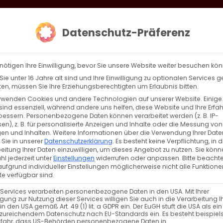
loud
AKTION HEIMAT SCHAFFEN!
Gottesdienste & Events
Se
Datenschutz-Präferenz
AGBW
WIR
BEKENN
nötigen Ihre Einwilligung, bevor Sie unsere Website weiter besuchen kö
ie unter 16 Jahre alt sind und Ihre Einwilligung zu optionalen Services 
n, müssen Sie Ihre Erziehungsberechtigten um Erlaubnis bitten.
rwenden Cookies und andere Technologien auf unserer Website. Einige
sind essenziell, während andere uns helfen, diese Website und Ihre Erfa
Zurück
Vor
bessern.
Personenbezogene Daten können verarbeitet werden (z. B. IP-
en), z. B. für personalisierte Anzeigen und Inhalte oder die Messung von
en und Inhalten.
Weitere Informationen über die Verwendung Ihrer Date
 Sie in unserer
Datenschutzerklärung
.
Es besteht keine Verpflichtung, in d
eitung Ihrer Daten einzuwilligen, um dieses Angebot zu nutzen.
Sie könn
l jederzeit unter
Einstellungen
widerrufen oder anpassen.
Bitte beachte
ufgrund individueller Einstellungen möglicherweise nicht alle Funktione
e verfügbar sind.
 Services verarbeiten personenbezogene Daten in den USA. Mit Ihrer
ligung zur Nutzung dieser Services willigen Sie auch in die Verarbeitung I
VERANSTALTUNGSTYP
in den USA gemäß Art. 49 (1) lit. a GDPR ein. Der EuGH stuft die USA als ei
zureichendem Datenschutz nach EU-Standards ein. Es besteht beispiel
efahr, dass US-Behörden personenbezogene Daten in