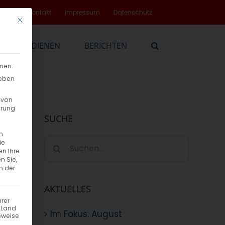
rvice
Kontakt
Impressum
Datenschutz
Mit diesem Button wird der Dialog geschlossen. Seine Funktionalität
EN
DIENEN
BERICHTEN
nnen.
geben
 von
hrung
SUCHE
n
Suche
ie
en Ihre
nach:
n Sie,
n der
AKTUELLES
hrer
n Land
Im Fokus: August
sweise