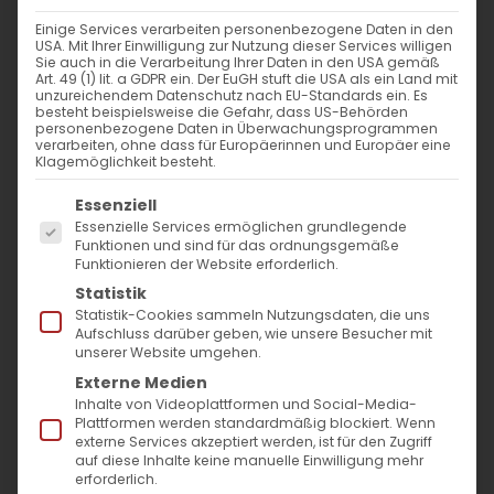
WANN
Einige Services verarbeiten personenbezogene Daten in den
USA. Mit Ihrer Einwilligung zur Nutzung dieser Services willigen
20. Mai 2024 - 25. November 2023
Sie auch in die Verarbeitung Ihrer Daten in den USA gemäß
Art. 49 (1) lit. a GDPR ein. Der EuGH stuft die USA als ein Land mit
10:00 - 11:06
unzureichendem Datenschutz nach EU-Standards ein. Es
besteht beispielsweise die Gefahr, dass US-Behörden
personenbezogene Daten in Überwachungsprogrammen
verarbeiten, ohne dass für Europäerinnen und Europäer eine
ZUM KALENDER HINZUFÜGEN
Klagemöglichkeit besteht.
Es folgt eine Liste der Service-Gruppen, für die
ICS herunterladen
Google Kalender
iCalendar
Office 365
Outlook Live
Essenziell
Essenzielle Services ermöglichen grundlegende
VERANSTALTUNGSTYP
Funktionen und sind für das ordnungsgemäße
Funktionieren der Website erforderlich.
Surb Patarag / Սուրբ Պատարագ
Statistik
Statistik-Cookies sammeln Nutzungsdaten, die uns
Aufschluss darüber geben, wie unsere Besucher mit
unserer Website umgehen.
Externe Medien
Է օր Հոգեգալստեան / Tag nach Pfingsten
Inhalte von Videoplattformen und Social-Media-
Plattformen werden standardmäßig blockiert. Wenn
externe Services akzeptiert werden, ist für den Zugriff
auf diese Inhalte keine manuelle Einwilligung mehr
erforderlich.