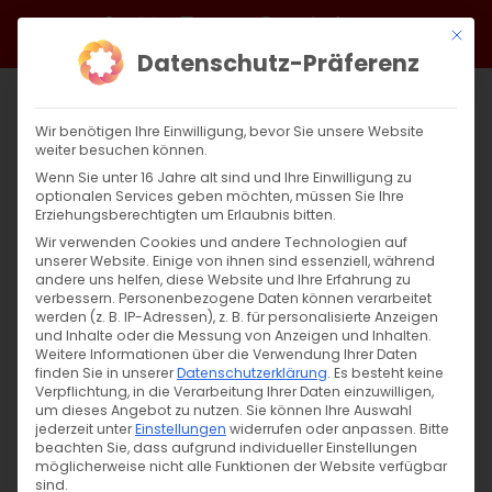
Zum
Facebook
X
Instagram
YouTube
Spotify
Telegram
LinkedIn
SoundCloud
Mit di
Inhalt
Datenschutz-Präferenz
springen
Wir benötigen Ihre Einwilligung, bevor Sie unsere Website
weiter besuchen können.
Wenn Sie unter 16 Jahre alt sind und Ihre Einwilligung zu
optionalen Services geben möchten, müssen Sie Ihre
Erziehungsberechtigten um Erlaubnis bitten.
Wir verwenden Cookies und andere Technologien auf
unserer Website. Einige von ihnen sind essenziell, während
andere uns helfen, diese Website und Ihre Erfahrung zu
Zurück
Vor
verbessern.
Personenbezogene Daten können verarbeitet
werden (z. B. IP-Adressen), z. B. für personalisierte Anzeigen
und Inhalte oder die Messung von Anzeigen und Inhalten.
Weitere Informationen über die Verwendung Ihrer Daten
finden Sie in unserer
Datenschutzerklärung
.
Es besteht keine
Սուրբ Պատարագ / Surb Patarag
Verpflichtung, in die Verarbeitung Ihrer Daten einzuwilligen,
um dieses Angebot zu nutzen.
Sie können Ihre Auswahl
20. Mai 2024
jederzeit unter
Einstellungen
widerrufen oder anpassen.
Bitte
beachten Sie, dass aufgrund individueller Einstellungen
möglicherweise nicht alle Funktionen der Website verfügbar
sind.