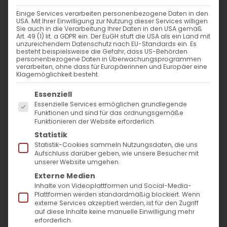
WANN
Einige Services verarbeiten personenbezogene Daten in den
USA. Mit Ihrer Einwilligung zur Nutzung dieser Services willigen
28. Juli 2024 - 25. November 2023
Sie auch in die Verarbeitung Ihrer Daten in den USA gemäß
Art. 49 (1) lit. a GDPR ein. Der EuGH stuft die USA als ein Land mit
12:00 - 11:06
unzureichendem Datenschutz nach EU-Standards ein. Es
besteht beispielsweise die Gefahr, dass US-Behörden
personenbezogene Daten in Überwachungsprogrammen
verarbeiten, ohne dass für Europäerinnen und Europäer eine
ZUM KALENDER HINZUFÜGEN
Klagemöglichkeit besteht.
Es folgt eine Liste der Service-Gruppen, für die
ICS herunterladen
Google Kalender
iCalendar
Office 365
Outlook Live
Essenziell
Essenzielle Services ermöglichen grundlegende
VERANSTALTUNGSTYP
Funktionen und sind für das ordnungsgemäße
Funktionieren der Website erforderlich.
Surb Patarag / Սուրբ Պատարագ
Statistik
Statistik-Cookies sammeln Nutzungsdaten, die uns
Aufschluss darüber geben, wie unsere Besucher mit
unserer Website umgehen.
Externe Medien
Դ կիւրակէ զկնի Վարդավառի:
Inhalte von Videoplattformen und Social-Media-
Բարեկենդան Սուրբ Աստուածածնի
Plattformen werden standardmäßig blockiert. Wenn
externe Services akzeptiert werden, ist für den Zugriff
պահոց / 4. Sonntag nach Wardawar.
auf diese Inhalte keine manuelle Einwilligung mehr
erforderlich.
Barekendan vor Astvatsatsin-Fasten