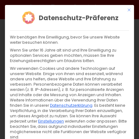
Zum
Facebook
X
Instagram
YouTube
Spotify
Telegram
LinkedIn
SoundCloud
Mit di
Inhalt
Datenschutz-Präferenz
springen
Wir benötigen Ihre Einwilligung, bevor Sie unsere Website
weiter besuchen können.
Wenn Sie unter 16 Jahre alt sind und Ihre Einwilligung zu
optionalen Services geben möchten, müssen Sie Ihre
Erziehungsberechtigten um Erlaubnis bitten.
Wir verwenden Cookies und andere Technologien auf
unserer Website. Einige von ihnen sind essenziell, während
andere uns helfen, diese Website und Ihre Erfahrung zu
Zurück
Vor
verbessern.
Personenbezogene Daten können verarbeitet
werden (z. B. IP-Adressen), z. B. für personalisierte Anzeigen
und Inhalte oder die Messung von Anzeigen und Inhalten.
Weitere Informationen über die Verwendung Ihrer Daten
finden Sie in unserer
Datenschutzerklärung
.
Es besteht keine
Սուրբ Պատարագ / Surb Patarag
Verpflichtung, in die Verarbeitung Ihrer Daten einzuwilligen,
um dieses Angebot zu nutzen.
Sie können Ihre Auswahl
28. Juli 2024
jederzeit unter
Einstellungen
widerrufen oder anpassen.
Bitte
beachten Sie, dass aufgrund individueller Einstellungen
möglicherweise nicht alle Funktionen der Website verfügbar
sind.