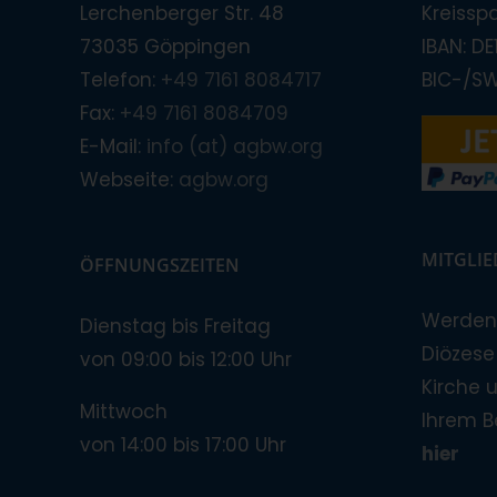
Lerchenberger Str. 48
Kreissp
73035 Göppingen
IBAN: D
Telefon:
+49 7161 8084717
BIC-/S
Fax:
+49 7161 8084709
E-Mail:
info (at) agbw.org
Webseite:
agbw.org
MITGLI
ÖFFNUNGSZEITEN
Werden 
Dienstag bis Freitag
Diözese!
von 09:00 bis 12:00 Uhr
Kirche 
Mittwoch
Ihrem B
von 14:00 bis 17:00 Uhr
hier