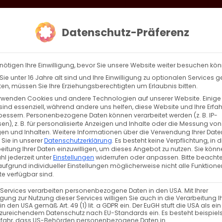
loud
AKTION HEIMAT SCHAFFEN!
Gottesdienste & Events
Se
Datenschutz-Präferenz
AGBW
WIR
BEKENN
nötigen Ihre Einwilligung, bevor Sie unsere Website weiter besuchen kö
ie unter 16 Jahre alt sind und Ihre Einwilligung zu optionalen Services 
n, müssen Sie Ihre Erziehungsberechtigten um Erlaubnis bitten.
rwenden Cookies und andere Technologien auf unserer Website. Einige
sind essenziell, während andere uns helfen, diese Website und Ihre Erfa
Zurück
Vor
bessern.
Personenbezogene Daten können verarbeitet werden (z. B. IP-
en), z. B. für personalisierte Anzeigen und Inhalte oder die Messung von
en und Inhalten.
Weitere Informationen über die Verwendung Ihrer Date
 Sie in unserer
Datenschutzerklärung
.
Es besteht keine Verpflichtung, in d
eitung Ihrer Daten einzuwilligen, um dieses Angebot zu nutzen.
Sie könn
l jederzeit unter
Einstellungen
widerrufen oder anpassen.
Bitte beachte
ufgrund individueller Einstellungen möglicherweise nicht alle Funktione
e verfügbar sind.
 Services verarbeiten personenbezogene Daten in den USA. Mit Ihrer
ligung zur Nutzung dieser Services willigen Sie auch in die Verarbeitung I
VERANSTALTUNGSTYP
in den USA gemäß Art. 49 (1) lit. a GDPR ein. Der EuGH stuft die USA als ei
zureichendem Datenschutz nach EU-Standards ein. Es besteht beispiel
efahr, dass US-Behörden personenbezogene Daten in