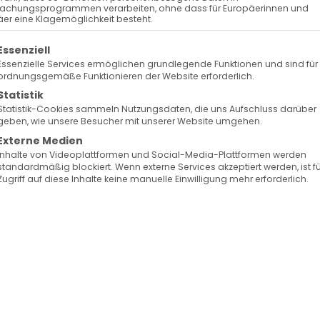
023
Surb Patarag / Սուրբ Պատարագ
achungsprogrammen verarbeiten, ohne dass für Europäerinnen und
er eine Klagemöglichkeit besteht.
olgt eine Liste der Service-Gruppen, für die eine Ein
Essenziell
Essenzielle Services ermöglichen grundlegende Funktionen und sind für
ordnungsgemäße Funktionieren der Website erforderlich.
Statistik
Statistik-Cookies sammeln Nutzungsdaten, die uns Aufschluss darüber
geben, wie unsere Besucher mit unserer Website umgehen.
ng
Externe Medien
Inhalte von Videoplattformen und Social-Media-Plattformen werden
standardmäßig blockiert. Wenn externe Services akzeptiert werden, ist f
Zugriff auf diese Inhalte keine manuelle Einwilligung mehr erforderlich.
Facebook
X
LinkedIn
WhatsApp
Telegram
Pinterest
Vk