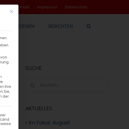
rvice
Kontakt
Impressum
Datenschutz
Mit diesem Button wird der Dialog geschlossen. Seine Funktionalität
EN
DIENEN
BERICHTEN
nnen.
geben
 von
hrung
SUCHE
n
Suche
ie
en Ihre
nach:
n Sie,
n der
AKTUELLES
hrer
n Land
Im Fokus: August
sweise