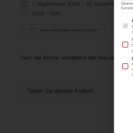
7. September 2024 - 25. November 2
Überw
Europä
14:00 - 11:06
Es f
ZUM KALENDER HINZUFÜGEN
ICS herunterladen
Google Kalender
iCalendar
Office 365
Outlook Live
Fest der Kirche. Vorabend der Kreuzerhöhu
Teilen Sie diesen Artikel!