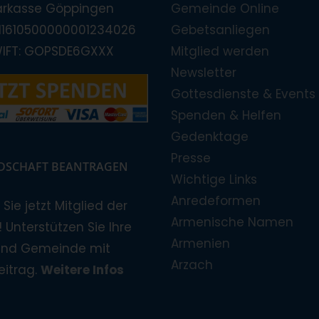
arkasse Göppingen
Gemeinde Online
E11610500000001234026
Gebetsanliegen
WIFT: GOPSDE6GXXX
Mitglied werden
Newsletter
Gottesdienste & Events
Spenden & Helfen
Gedenktage
Presse
EDSCHAFT BEANTRAGEN
Wichtige Links
Anredeformen
Sie jetzt Mitglied der
Armenische Namen
 Unterstützen Sie Ihre
Armenien
und Gemeinde mit
Arzach
eitrag.
Weitere Infos