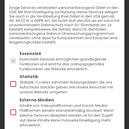
WANN
Einige Services verarbeiten personenbezogene Daten in den
USA. Mit Ihrer Einwilligung zur Nutzung dieser Services willigen
4. Februar 2024 - 29. November 2023
Sie auch in die Verarbeitung Ihrer Daten in den USA gemäß
Art. 49 (1) lit. a GDPR ein. Der EuGH stuft die USA als ein Land mit
12:00 - 10:53
unzureichendem Datenschutz nach EU-Standards ein. Es
besteht beispielsweise die Gefahr, dass US-Behörden
personenbezogene Daten in Überwachungsprogrammen
verarbeiten, ohne dass für Europäerinnen und Europäer eine
ZUM KALENDER HINZUFÜGEN
Klagemöglichkeit besteht.
Es folgt eine Liste der Service-Gruppen, für die
ICS herunterladen
Google Kalender
iCalendar
Office 365
Outlook Live
Essenziell
Essenzielle Services ermöglichen grundlegende
VERANSTALTUNGSTYP
Funktionen und sind für das ordnungsgemäße
Funktionieren der Website erforderlich.
Surb Patarag / Սուրբ Պատարագ
Statistik
Statistik-Cookies sammeln Nutzungsdaten, die uns
Aufschluss darüber geben, wie unsere Besucher mit
unserer Website umgehen.
Externe Medien
Դ կիւրակէ զկնի Ս. Ծննդեան / 4. Sonntag
Inhalte von Videoplattformen und Social-Media-
nach Weihnachten
Plattformen werden standardmäßig blockiert. Wenn
externe Services akzeptiert werden, ist für den Zugriff
auf diese Inhalte keine manuelle Einwilligung mehr
erforderlich.