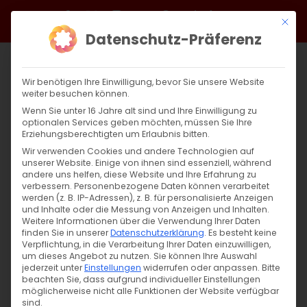
Zum
Facebook
X
Instagram
YouTube
Spotify
Telegram
LinkedIn
SoundCloud
Mit di
Inhalt
Datenschutz-Präferenz
springen
Wir benötigen Ihre Einwilligung, bevor Sie unsere Website
weiter besuchen können.
Wenn Sie unter 16 Jahre alt sind und Ihre Einwilligung zu
optionalen Services geben möchten, müssen Sie Ihre
Erziehungsberechtigten um Erlaubnis bitten.
Wir verwenden Cookies und andere Technologien auf
unserer Website. Einige von ihnen sind essenziell, während
andere uns helfen, diese Website und Ihre Erfahrung zu
Zurück
Vor
verbessern.
Personenbezogene Daten können verarbeitet
werden (z. B. IP-Adressen), z. B. für personalisierte Anzeigen
und Inhalte oder die Messung von Anzeigen und Inhalten.
Weitere Informationen über die Verwendung Ihrer Daten
finden Sie in unserer
Datenschutzerklärung
.
Es besteht keine
Սուրբ Պատարագ / Surb Patarag
Verpflichtung, in die Verarbeitung Ihrer Daten einzuwilligen,
um dieses Angebot zu nutzen.
Sie können Ihre Auswahl
4. Februar 2024
jederzeit unter
Einstellungen
widerrufen oder anpassen.
Bitte
beachten Sie, dass aufgrund individueller Einstellungen
möglicherweise nicht alle Funktionen der Website verfügbar
sind.